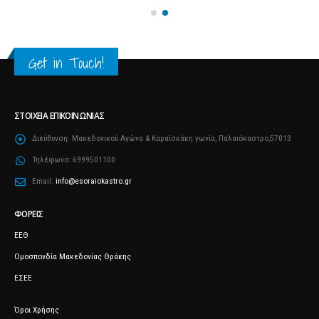
Get in Touch!
ΣΤΟΙΧΕΊΑ ΕΠΙΚΟΙΝΩΝΊΑΣ
Διεύθυνση:
Μακεδονικού Αγώνα & Καραΐσκάκη γωνία, Παλαιόκαστρο,57013
Τηλέφωνο:
6999501100
Email:
info@esoraiokastro.gr
ΦΟΡΕΊΣ
ΕΕΘ
Ομοσπονδία Μακεδονίας Θράκης
ΕΣΕΕ
Όροι Χρήσης