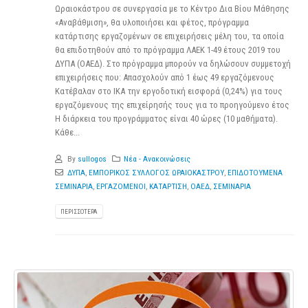
Ωραιοκάστρου σε συνεργασία με το Κέντρο Δια Βίου Μάθησης
«Αναβάθμιση», θα υλοποιήσει και φέτος, πρόγραμμα
κατάρτισης εργαζομένων σε επιχειρήσεις μέλη του, τα οποία
θα επιδοτηθούν από το πρόγραμμα ΛΑΕΚ 1-49 έτους 2019 του
ΔΥΠΑ (ΟΑΕΔ). Στο πρόγραμμα μπορούν να δηλώσουν συμμετοχή
επιχειρήσεις που: Απασχολούν από 1 έως 49 εργαζόμενους
Κατέβαλαν στο ΙΚΑ την εργοδοτική εισφορά (0,24%) για τους
εργαζόμενους της επιχείρησής τους για το προηγούμενο έτος
Η διάρκεια του προγράμματος είναι 40 ώρες (10 μαθήματα).
Κάθε...
By
sullogos
Νέα - Ανακοινώσεις
ΔΥΠΑ
,
ΕΜΠΟΡΙΚΟΣ ΣΥΛΛΟΓΟΣ ΩΡΑΙΟΚΑΣΤΡΟΥ
,
ΕΠΙΔΟΤΟΥΜΕΝΑ
ΣΕΜΙΝΑΡΙΑ
,
ΕΡΓΑΖΟΜΕΝΟΙ
,
ΚΑΤΑΡΤΙΣΗ
,
ΟΑΕΔ
,
ΣΕΜΙΝΑΡΙΑ
ΠΕΡΙΣΣΌΤΕΡΑ