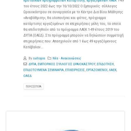
προτάσεων προγραμμάτων κατάρτισης εργαζόμενων ΛΑΕΚ
1-49
του έτους 2022 έως την 16/10/2022 Ο Εμπορικός σύλλογος
Ωραιοκάστρου σε συνεργασία με το Κέντρο Δια Βίου Μάθησης
«Αναβάθμιση», θα υλοποιήσει και φέτος, πρόγραμμα
κατάρτισης εργαζομένων σε επιχειρήσεις μέλη του, τα οποία
θα επιδοτηθούν από το πρόγραμμα ΛΑΕΚ 1-49 έτους 2019 του
ΔΥΠΑ (ΟΑΕΔ). Στο πρόγραμμα μπορούν να δηλώσουν συμμετοχή
επιχειρήσεις που: Απασχολούν από 1 έως 49 εργαζόμενους
Κατέβαλαν...
By
sullogos
Νέα - Ανακοινώσεις
ΔΥΠΑ
,
ΕΜΠΟΡΙΚΟΣ ΣΥΛΛΟΓΟΣ ΩΡΑΙΟΚΑΣΤΡΟΥ
,
ΕΠΙΔΟΤΗΣΗ
,
ΕΠΙΔΟΤΟΥΜΕΝΑ ΣΕΜΙΝΑΡΙΑ
,
ΕΠΙΧΕΙΡΗΣΕΙΣ
,
ΕΡΓΑΖΟΜΕΝΟΙ
,
ΛΑΕΚ
,
ΟΑΕΔ
ΠΕΡΙΣΣΌΤΕΡΑ