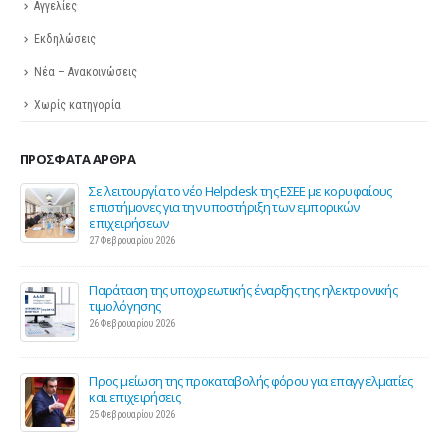
Αγγελίες
Εκδηλώσεις
Νέα – Ανακοινώσεις
Χωρίς κατηγορία
ΠΡΌΣΦΑΤΑ ΆΡΘΡΑ
ης
Σε λειτουργία το νέο Helpdesk της ΕΣΕΕ με κορυφαίους
επιστήμονες για την υποστήριξη των εμπορικών
επιχειρήσεων
27 Φεβρουαρίου 2026
Παράταση της υποχρεωτικής έναρξης της ηλεκτρονικής
τιμολόγησης
26 Φεβρουαρίου 2026
ς 2
Προς μείωση της προκαταβολής φόρου για επαγγελματίες
και επιχειρήσεις
25 Φεβρουαρίου 2026