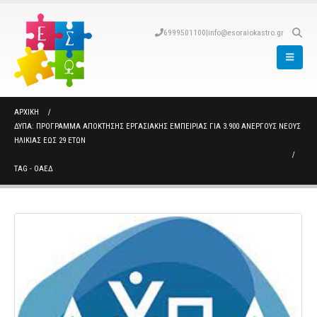
6999501100
|
info@esoraiokastro.gr
ΑΡΧΙΚΉ
ΔΥΠΑ: ΠΡΌΓΡΑΜΜΑ ΑΠΌΚΤΗΣΗΣ ΕΡΓΑΣΙΑΚΉΣ ΕΜΠΕΙΡΊΑΣ ΓΙΑ 3.900 ΆΝΕΡΓΟΥΣ ΝΈΟΥΣ
ΗΛΙΚΊΑΣ ΈΩΣ 29 ΕΤΏΝ
TAG -
ΟΑΕΔ