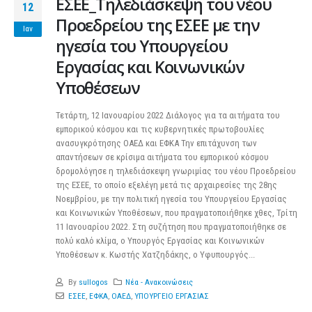
ΕΣΕΕ_Τηλεδιάσκεψη του νέου
12
Προεδρείου της ΕΣΕΕ με την
Ιαν
ηγεσία του Υπουργείου
Εργασίας και Κοινωνικών
Υποθέσεων
Τετάρτη, 12 Ιανουαρίου 2022
Διάλογος για τα αιτήματα του
εμπορικού κόσμου και τις κυβερνητικές πρωτοβουλίες
ανασυγκρότησης ΟΑΕΔ και ΕΦΚΑ Την επιτάχυνση των
απαντήσεων σε κρίσιμα αιτήματα του εμπορικού κόσμου
δρομολόγησε η τηλεδιάσκεψη γνωριμίας του νέου Προεδρείου
της ΕΣΕΕ, το οποίο εξελέγη μετά τις αρχαιρεσίες της 28ης
Νοεμβρίου, με την πολιτική ηγεσία του Υπουργείου Εργασίας
και Κοινωνικών Υποθέσεων, που πραγματοποιήθηκε χθες, Τρίτη
11 Ιανουαρίου 2022. Στη συζήτηση που πραγματοποιήθηκε σε
πολύ καλό κλίμα, ο Υπουργός Εργασίας και Κοινωνικών
Υποθέσεων κ. Κωστής Χατζηδάκης, ο Υφυπουργός...
By
sullogos
Νέα - Ανακοινώσεις
ΕΣΕΕ
,
ΕΦΚΑ
,
ΟΑΕΔ
,
ΥΠΟΥΡΓΕΙΟ ΕΡΓΑΣΙΑΣ