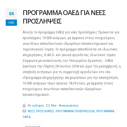
ΠΡΟΓΡΑΜΜΑ ΟΑΕΔ ΓΙΑ ΝΕΕΣ
04
ΠΡΟΣΛΗΨΕΙΣ
Ιούλ
Άνοιξε το πρόγραμμα ΟΑΕΔ για νέες προσλήψεις Πρόκειται για
προσλήψεις 10.000 ανέργων, με έμφαση στους πτυχιούχους
ανωτάτων εκπαιδευτικών ιδρυμάτων πανεπιστημιακού και
τεχνολογικού τομέα. Το πρόγραμμα απευθύνεται σε ιδιωτικές
επιχειρήσεις, Κ.ΑΛ.Ο. και γενικά εργοδότες ιδιωτικού τομέα.
Σύμφωνα με ανακοίνωση του Υπουργείου Εργασίας - ΟΑΕΔ
ξεκίνησε την Πέμπτη 28 Ιουνίου 2018 και ώρα 12η μεσημβρινή, η
υποβολή αιτήσεων για τη συμμετοχή εργοδοτών στο νέο
«Πρόγραμμα επιχορήγησης επιχειρήσεων για την απασχόληση
10.000 ανέργων νέων ηλικίας 18-29 ετών, με έμφαση στους
πτυχιούχους ανωτάτων εκπαιδευτικών ιδρυμάτων
πανεπιστημιακού...
By
sullogos
Νέα - Ανακοινώσεις
ΝΕΕΣ ΠΡΟΣΛΗΨΕΙΣ
,
ΠΡΟΓΡΑΜΜΑ ΕΠΙΧΕΙΡΗΣΕΩΝ
,
ΠΡΟΓΡΑΜΜΑ
ΟΑΕΔ