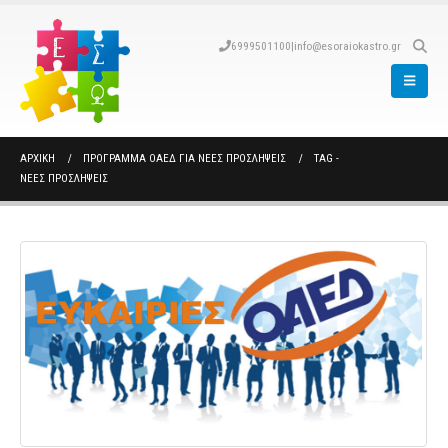
6999501100
|
info@esoraiokastro.gr
ΑΡΧΙΚΉ
ΠΡΟΓΡΑΜΜΑ ΟΑΕΔ ΓΙΑ ΝΕΕΣ ΠΡΟΣΛΗΨΕΙΣ
TAG -
ΝΕΕΣ ΠΡΟΣΛΗΨΕΙΣ