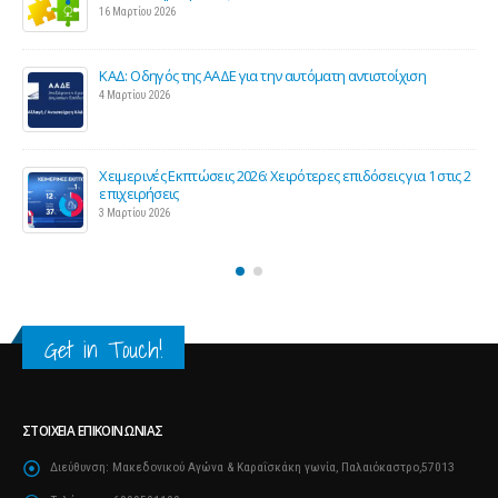
16 Μαρτίου 2026
ΚΑΔ: Οδηγός της ΑΑΔΕ για την αυτόματη αντιστοίχιση
4 Μαρτίου 2026
Χειμερινές Εκπτώσεις 2026: Χειρότερες επιδόσεις για 1 στις 2
ς
επιχειρήσεις
3 Μαρτίου 2026
Get in Touch!
ΣΤΟΙΧΕΊΑ ΕΠΙΚΟΙΝΩΝΊΑΣ
Διεύθυνση:
Μακεδονικού Αγώνα & Καραΐσκάκη γωνία, Παλαιόκαστρο,57013