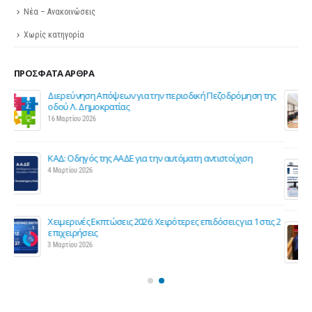
Νέα – Ανακοινώσεις
Χωρίς κατηγορία
ΠΡΌΣΦΑΤΑ ΆΡΘΡΑ
ης
Σε λειτουργία το νέο Helpdesk της ΕΣΕΕ με κορυφαίους
επιστήμονες για την υποστήριξη των εμπορικών
επιχειρήσεων
27 Φεβρουαρίου 2026
Παράταση της υποχρεωτικής έναρξης της ηλεκτρονικής
τιμολόγησης
26 Φεβρουαρίου 2026
ς 2
Προς μείωση της προκαταβολής φόρου για επαγγελματίες
και επιχειρήσεις
25 Φεβρουαρίου 2026