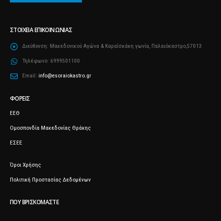
ΣΤΟΙΧΕΊΑ ΕΠΙΚΟΙΝΩΝΊΑΣ
Διεύθυνση:
Μακεδονικού Αγώνα & Καραΐσκάκη γωνία, Παλαιόκαστρο,57013
Τηλέφωνο:
6999501100
Email:
info@esoraiokastro.gr
ΦΟΡΕΊΣ
ΕΕΘ
Ομοσπονδία Μακεδονίας Θράκης
ΕΣΕΕ
Όροι Χρήσης
Πολιτική Προστασίας Δεδομένων
ΠΟΥ ΒΡΙΣΚΌΜΑΣΤΕ