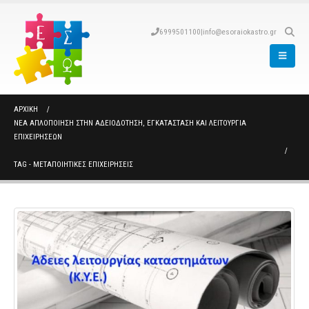
6999501100
|
info@esoraiokastro.gr
ΑΡΧΙΚΉ
ΝΈΑ ΑΠΛΟΠΟΊΗΣΗ ΣΤΗΝ ΑΔΕΙΟΔΌΤΗΣΗ, ΕΓΚΑΤΆΣΤΑΣΗ ΚΑΙ ΛΕΙΤΟΥΡΓΊΑ
ΕΠΙΧΕΙΡΉΣΕΩΝ
TAG -
ΜΕΤΑΠΟΙΗΤΙΚΈΣ ΕΠΙΧΕΙΡΉΣΕΙΣ