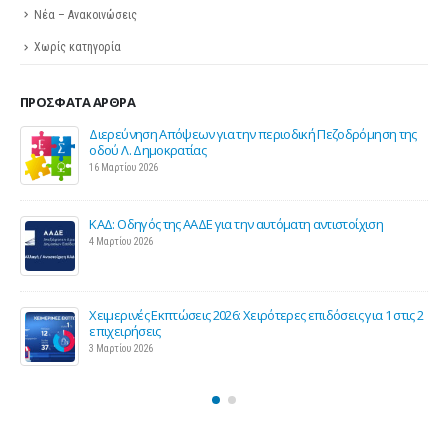
Νέα – Ανακοινώσεις
Χωρίς κατηγορία
ΠΡΌΣΦΑΤΑ ΆΡΘΡΑ
ιοδική Πεζοδρόμηση της
Σε λειτουργία το νέο Helpdesk της ΕΣΕΕ 
επιστήμονες για την υποστήριξη των εμ
επιχειρήσεων
27 Φεβρουαρίου 2026
όματη αντιστοίχιση
Παράταση της υποχρεωτικής έναρξης της
τιμολόγησης
26 Φεβρουαρίου 2026
ερες επιδόσεις για 1 στις 2
Προς μείωση της προκαταβολής φόρου γ
και επιχειρήσεις
25 Φεβρουαρίου 2026