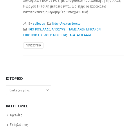
λογισμικών ERP με POS, με αποφάσεις του Διοικητή της ΑΑΔΕ,
Γιώργου Πιτσιλή μετατίθενται ως εξής οι παρακάτω
καταληκτικές ημερομηνίες: Υποχρεωτική...
By
sullogos
Νέα - Ανακοινώσεις
IRIS
,
POS
,
ΑΑΔΕ
,
ΑΠΟΣΥΡΣΗ ΤΑΜΕΙΑΚΩΝ ΜΗΧΑΝΩΝ
,
ΕΠΙΧΕΙΡΗΣΕΙΣ
,
ΛΟΓΙΣΜΙΚΟ ERP
,
ΠΑΡΑΤΑΣΗ ΑΑΔΕ
ΠΕΡΙΣΣΌΤΕΡΑ
ΙΣΤΟΡΙΚΌ
Ιστορικό
KΑΤΗΓΟΡΊΕΣ
Αγγελίες
Εκδηλώσεις