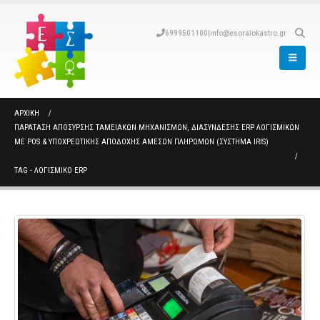
6999501100
|
info@esoraiokastro.gr
ΑΡΧΙΚΉ
ΠΑΡΆΤΑΣΗ ΑΠΌΣΥΡΣΗΣ ΤΑΜΕΙΑΚΏΝ ΜΗΧΑΝΙΣΜΏΝ, ΔΙΑΣΎΝΔΕΣΗΣ ERP ΛΟΓΙΣΜΙΚΏΝ
ΜΕ POS & ΥΠΟΧΡΕΩΤΙΚΉΣ ΑΠΟΔΟΧΉΣ ΆΜΕΣΩΝ ΠΛΗΡΩΜΏΝ (ΣΎΣΤΗΜΑ IRIS)
TAG -
ΛΟΓΙΣΜΙΚΟ ERP