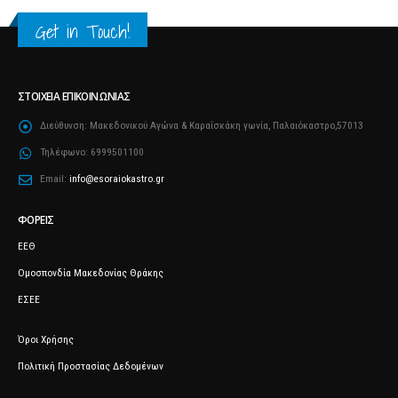
Get in Touch!
ΣΤΟΙΧΕΊΑ ΕΠΙΚΟΙΝΩΝΊΑΣ
Διεύθυνση:
Μακεδονικού Αγώνα & Καραΐσκάκη γωνία, Παλαιόκαστρο,57013
Τηλέφωνο:
6999501100
Email:
info@esoraiokastro.gr
ΦΟΡΕΊΣ
ΕΕΘ
Ομοσπονδία Μακεδονίας Θράκης
ΕΣΕΕ
Όροι Χρήσης
Πολιτική Προστασίας Δεδομένων