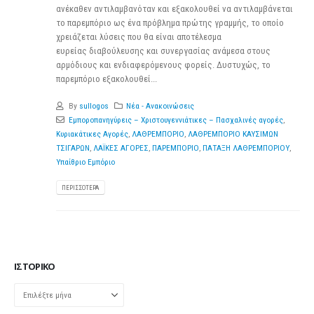
ανέκαθεν αντιλαμβανόταν και εξακολουθεί να αντιλαμβάνεται
το παρεμπόριο ως ένα πρόβλημα πρώτης γραμμής, το οποίο
χρειάζεται λύσεις που θα είναι αποτέλεσμα
ευρείας διαβούλευσης και συνεργασίας ανάμεσα στους
αρμόδιους και ενδιαφερόμενους φορείς. Δυστυχώς, το
παρεμπόριο εξακολουθεί...
By
sullogos
Νέα - Ανακοινώσεις
Εμποροπανηγύρεις – Χριστουγεννιάτικες – Πασχαλινές αγορές
,
Κυριακάτικες Αγορές
,
ΛΑΘΡΕΜΠΟΡΙΟ
,
ΛΑΘΡΕΜΠΟΡΙΟ ΚΑΥΣΙΜΩΝ
ΤΣΙΓΑΡΩΝ
,
ΛΑΪΚΕΣ ΑΓΟΡΕΣ
,
ΠΑΡΕΜΠΟΡΙΟ
,
ΠΑΤΑΞΗ ΛΑΘΡΕΜΠΟΡΙΟΥ
,
Υπαίθριο Εμπόριο
ΠΕΡΙΣΣΌΤΕΡΑ
ΙΣΤΟΡΙΚΌ
Ιστορικό