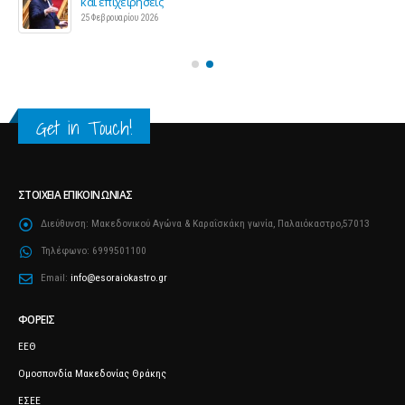
και επιχειρήσεις
25 Φεβρουαρίου 2026
Get in Touch!
ΣΤΟΙΧΕΊΑ ΕΠΙΚΟΙΝΩΝΊΑΣ
Διεύθυνση:
Μακεδονικού Αγώνα & Καραΐσκάκη γωνία, Παλαιόκαστρο,57013
Τηλέφωνο:
6999501100
Email:
info@esoraiokastro.gr
ΦΟΡΕΊΣ
ΕΕΘ
Ομοσπονδία Μακεδονίας Θράκης
ΕΣΕΕ