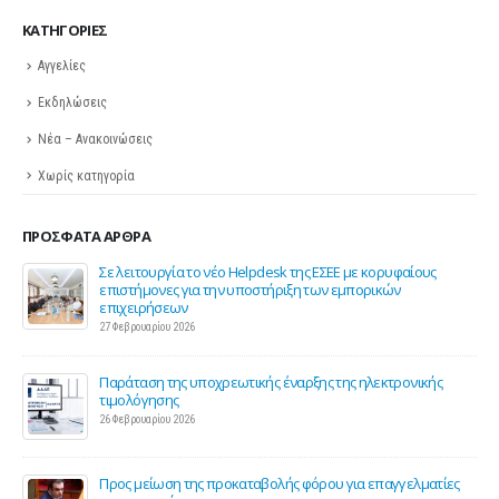
KΑΤΗΓΟΡΊΕΣ
Αγγελίες
Εκδηλώσεις
Νέα – Ανακοινώσεις
Χωρίς κατηγορία
ΠΡΌΣΦΑΤΑ ΆΡΘΡΑ
ης
Σε λειτουργία το νέο Helpdesk της ΕΣΕΕ με κορυφαίους
επιστήμονες για την υποστήριξη των εμπορικών
επιχειρήσεων
27 Φεβρουαρίου 2026
Παράταση της υποχρεωτικής έναρξης της ηλεκτρονικής
τιμολόγησης
26 Φεβρουαρίου 2026
ς 2
Προς μείωση της προκαταβολής φόρου για επαγγελματίες