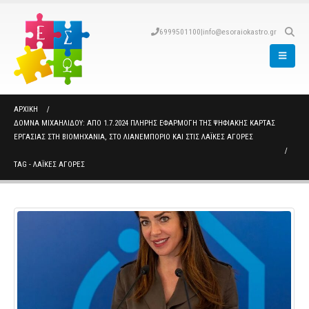
6999501100
|
info@esoraiokastro.gr
ΑΡΧΙΚΉ
ΔΌΜΝΑ ΜΙΧΑΗΛΊΔΟΥ: ΑΠΌ 1.7.2024 ΠΛΉΡΗΣ ΕΦΑΡΜΟΓΉ ΤΗΣ ΨΗΦΙΑΚΉΣ ΚΆΡΤΑΣ
ΕΡΓΑΣΊΑΣ ΣΤΗ ΒΙΟΜΗΧΑΝΊΑ, ΣΤΟ ΛΙΑΝΕΜΠΌΡΙΟ ΚΑΙ ΣΤΙΣ ΛΑΪΚΈΣ ΑΓΟΡΈΣ
TAG -
ΛΑΪΚΕΣ ΑΓΟΡΕΣ