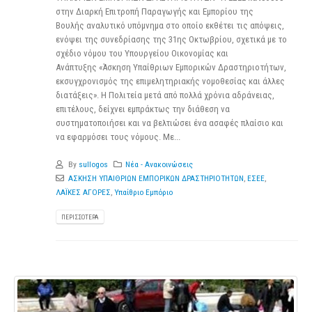
στην Διαρκή Επιτροπή Παραγωγής και Εμπορίου της
Βουλής αναλυτικό υπόμνημα στο οποίο εκθέτει τις απόψεις,
ενόψει της συνεδρίασης της 31ης Οκτωβρίου, σχετικά με το
σχέδιο νόμου του Υπουργείου Οικονομίας και
Ανάπτυξης «Άσκηση Υπαίθριων Εμπορικών Δραστηριοτήτων,
εκσυγχρονισμός της επιμελητηριακής νομοθεσίας και άλλες
διατάξεις». Η Πολιτεία μετά από πολλά χρόνια αδράνειας,
επιτέλους, δείχνει εμπράκτως την διάθεση να
συστηματοποιήσει και να βελτιώσει ένα ασαφές πλαίσιο και
να εφαρμόσει τους νόμους. Με...
By
sullogos
Νέα - Ανακοινώσεις
ΑΣΚΗΣΗ ΥΠΑΙΘΡΙΩΝ ΕΜΠΟΡΙΚΩΝ ΔΡΑΣΤΗΡΙΟΤΗΤΩΝ
,
ΕΣΕΕ
,
ΛΑΪΚΕΣ ΑΓΟΡΕΣ
,
Υπαίθριο Εμπόριο
ΠΕΡΙΣΣΌΤΕΡΑ