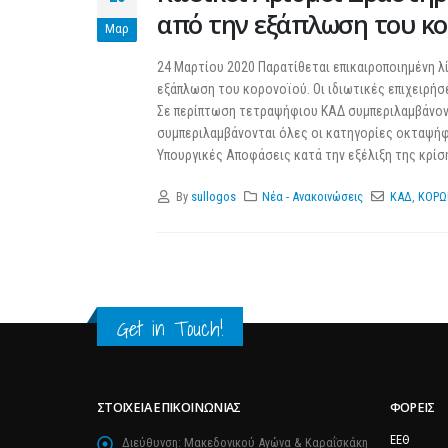
από την εξάπλωση του κο
Μαρ
24 Μαρτίου 2020 Παρατίθεται επικαιροποιημένη λ
εξάπλωση του κορονοϊού. Οι ιδιωτικές επιχειρήσ
Σε περίπτωση τετραψήφιου ΚΑΔ συμπεριλαμβάνον
συμπεριλαμβάνονται όλες οι κατηγορίες οκταψήφιω
Υπουργικές Αποφάσεις κατά την εξέλιξη της κρίσης
By
sullogos
Νέα - Ανακοινώσεις
ΚΑΔ
,
ΚΟΡΩ
Get in Touch!
ΣΤΟΙΧΕΊΑ ΕΠΙΚΟΙΝΩΝΊΑΣ
ΦΟΡΕΊΣ
ΕΕΘ
Διεύθυνση:
Μακεδονικού Αγώνα & Καραΐσκάκη