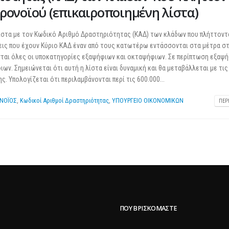
25 Φεβρουαρίου 2026
ρονοϊού (επικαιροποιημένη λίστα)
ίστα με τον Κωδικό Αριθμό Δραστηριότητας (ΚΑΔ) των κλάδων που πλήττοντα
εις που έχουν Κύριο ΚΑΔ έναν από τους κατωτέρω εντάσσονται στα μέτρα στ
ται όλες οι υποκατηγορίες εξαψήφιων και οκταψήφιων. Σε περίπτωση εξαψ
ν. Σημειώνεται ότι αυτή η λίστα είναι δυναμική και θα μεταβάλλεται με τι
. Υπολογίζεται ότι περιλαμβάνονται περί τις 600.000...
ΝΟΪΟΣ
,
Κωδικοί Αριθμοί Δραστηριότητας
,
ΥΠΟΥΡΓΕΙΟ ΟΙΚΟΝΟΜΙΚΩΝ
ΠΕΡ
ΠΟΥ ΒΡΙΣΚΌΜΑΣΤΕ