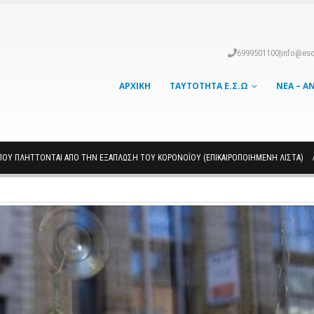
6999501100
|
info@eso
ΑΡΧΙΚΉ
ΤΑΥΤΌΤΗΤΑ Ε.Σ.Ω
ΝΈΑ – Α
 ΠΟΥ ΠΛΉΤΤΟΝΤΑΙ ΑΠΌ ΤΗΝ ΕΞΆΠΛΩΣΗ ΤΟΥ ΚΟΡΟΝΟΪΟΎ (ΕΠΙΚΑΙΡΟΠΟΙΗΜΈΝΗ ΛΊΣΤΑ)