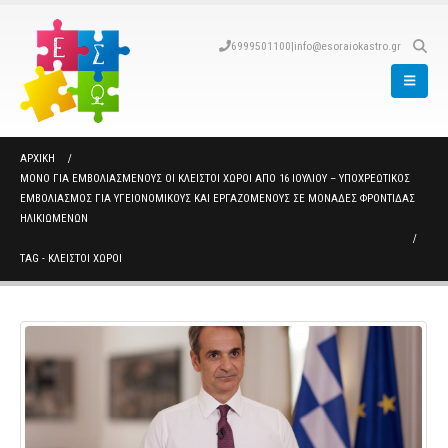
6999501100
|
info@esoraiokastro.gr
ΑΡΧΙΚΉ
ΜΌΝΟ ΓΙΑ ΕΜΒΟΛΙΑΣΜΈΝΟΥΣ ΟΙ ΚΛΕΙΣΤΟΊ ΧΏΡΟΙ ΑΠΌ 16 ΙΟΥΛΊΟΥ – ΥΠΟΧΡΕΩΤΙΚΌΣ
ΕΜΒΟΛΙΑΣΜΌΣ ΓΙΑ ΥΓΕΙΟΝΟΜΙΚΟΎΣ ΚΑΙ ΕΡΓΑΖΌΜΕΝΟΥΣ ΣΕ ΜΟΝΆΔΕΣ ΦΡΟΝΤΊΔΑΣ
ΗΛΙΚΙΩΜΈΝΩΝ
TAG -
ΚΛΕΙΣΤΟΙ ΧΩΡΟΙ