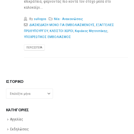
επικράτεια, φέρνοντας πιο κοντά τον στόχο μέσα στο
καλοκαίρι...
By
sullogos
Νέα - Ανακοινώσεις
ΔΙΑΣΚΕΔΑΣΗ ΜΟΝΟ ΓΙΑ ΕΜΒΟΛΙΑΣΜΕΝΟΥΣ
,
ΕΞΑΓΓΕΛΙΕΣ
ΠΡΩΘΥΠΟΥΡΓΟΥ
,
ΚΛΕΙΣΤΟΙ ΧΩΡΟΙ
,
Κυριάκος Μητσοτάκης
,
ΥΠΟΧΡΕΩΤΙΚΟΣ ΕΜΒΟΛΙΑΣΜΟΣ
ΠΕΡΙΣΣΌΤΕΡΑ
ΙΣΤΟΡΙΚΌ
Ιστορικό
KΑΤΗΓΟΡΊΕΣ
Αγγελίες
Εκδηλώσεις