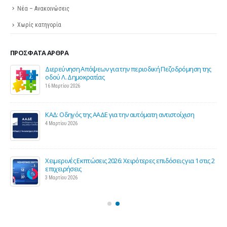
Νέα – Ανακοινώσεις
Χωρίς κατηγορία
ΠΡΌΣΦΑΤΑ ΆΡΘΡΑ
ης
Σε λειτουργία το νέο Helpdesk της ΕΣΕΕ με κορυφαίους
επιστήμονες για την υποστήριξη των εμπορικών
επιχειρήσεων
27 Φεβρουαρίου 2026
Παράταση της υποχρεωτικής έναρξης της ηλεκτρονικής
τιμολόγησης
26 Φεβρουαρίου 2026
ς 2
Προς μείωση της προκαταβολής φόρου για επαγγελματίες
και επιχειρήσεις
25 Φεβρουαρίου 2026