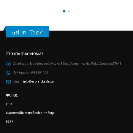
Get in Touch!
ΣΤΟΙΧΕΊΑ ΕΠΙΚΟΙΝΩΝΊΑΣ
Διεύθυνση:
Μακεδονικού Αγώνα & Καραΐσκάκη γωνία, Παλαιόκαστρο,57013
Τηλέφωνο:
6999501100
Email:
info@esoraiokastro.gr
ΦΟΡΕΊΣ
ΕΕΘ
Ομοσπονδία Μακεδονίας Θράκης
ΕΣΕΕ