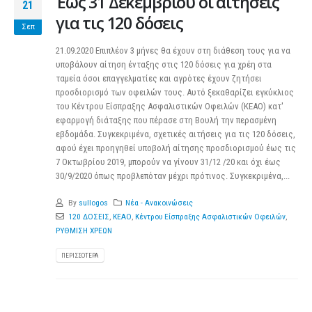
Έως 31 Δεκεμβρίου οι αιτήσεις
21
για τις 120 δόσεις
Σεπ
21.09.2020 Επιπλέον 3 μήνες θα έχουν στη διάθεση τους για να
υποβάλουν αίτηση ένταξης στις 120 δόσεις για χρέη στα
ταμεία όσοι επαγγελματίες και αγρότες έχουν ζητήσει
προσδιορισμό των οφειλών τους. Αυτό ξεκαθαρίζει εγκύκλιος
του Κέντρου Είσπραξης Ασφαλιστικών Οφειλών (ΚΕΑΟ) κατ'
εφαρμογή διάταξης που πέρασε στη Βουλή την περασμένη
εβδομάδα. Συγκεκριμένα, σχετικές αιτήσεις για τις 120 δόσεις,
αφού έχει προηγηθεί υποβολή αίτησης προσδιορισμού έως τις
7 Οκτωβρίου 2019, μπορούν να γίνουν 31/12 /20 και όχι έως
30/9/2020 όπως προβλεπόταν μέχρι πρότινος. Συγκεκριμένα,...
By
sullogos
Νέα - Ανακοινώσεις
120 ΔΟΣΕΙΣ
,
ΚΕΑΟ
,
Κέντρου Είσπραξης Ασφαλιστικών Οφειλών
,
ΡΥΘΜΙΣΗ ΧΡΕΩΝ
ΠΕΡΙΣΣΌΤΕΡΑ