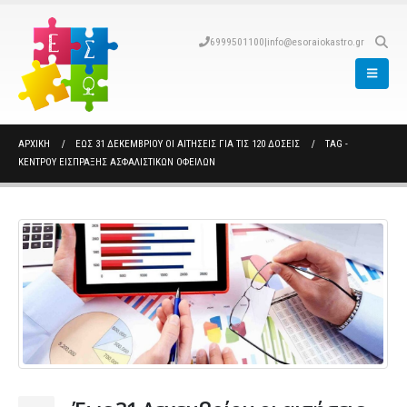
6999501100
|
info@esoraiokastro.gr
ΑΡΧΙΚΉ
ΈΩΣ 31 ΔΕΚΕΜΒΡΊΟΥ ΟΙ ΑΙΤΉΣΕΙΣ ΓΙΑ ΤΙΣ 120 ΔΌΣΕΙΣ
TAG -
ΚΈΝΤΡΟΥ ΕΊΣΠΡΑΞΗΣ ΑΣΦΑΛΙΣΤΙΚΏΝ ΟΦΕΙΛΏΝ