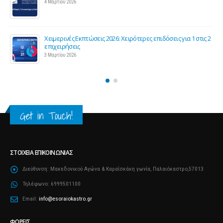
4 Μαρτίου 2026
Χειμερινές Εκπτώσεις 2026: Χειρότερες επιδόσεις για 1 στις 2
ς
επιχειρήσεις
3 Μαρτίου 2026
Get in Touch!
ΣΤΟΙΧΕΊΑ ΕΠΙΚΟΙΝΩΝΊΑΣ
Διεύθυνση:
Μακεδονικού Αγώνα & Καραΐσκάκη γωνία, Παλαιόκαστρο,57013
Τηλέφωνο:
6999501100
Email:
info@esoraiokastro.gr
ΦΟΡΕΊΣ