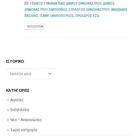
ΓΕΝΙΚΟΣ ΓΡΑΜΜΑΤΕΑΣ ΔΗΜΟΥ ΩΡΑΙΟΚΑΣΤΡΟΥ
,
ΔΗΜΟΣ
ΩΡΑΙΟΚΑΣΤΡΟΥ
,
ΕΜΠΟΡΙΚΟΣ ΣΥΛΛΟΓΟΣ ΩΡΑΙΟΚΑΣΤΡΟΥ
,
ΙΑΚΩΒΙΔΗΣ
ΒΑΣΙΛΗΣ
,
ΙΣΑΑΚ ΞΑΝΘΟΠΟΥΛΟΣ
,
ΠΡΟΕΔΡΟΣ ΕΣΩ
ΠΕΡΙΣΣΌΤΕΡΑ
ΙΣΤΟΡΙΚΌ
Ιστορικό
KΑΤΗΓΟΡΊΕΣ
Αγγελίες
Εκδηλώσεις
Νέα – Ανακοινώσεις
Χωρίς κατηγορία