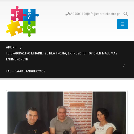
6999501100
|
info@esoraiokastro.gr
ΑΡΧΙΚΉ
ΤΟ ΩΡΑΙΌΚΑΣΤΡΟ ΜΠΑΊΝΕΙ ΣΕ ΝΈΑ ΤΡΟΧΙΆ, ΕΚΠΡΌΣΩΠΟΙ ΤΟΥ OPEN MALL ΜΑΣ
ΕΝΗΜΕΡΏΝΟΥΝ
TAG -
ΙΣΑΑΚ ΞΑΝΘΟΠΟΥΛΟΣ