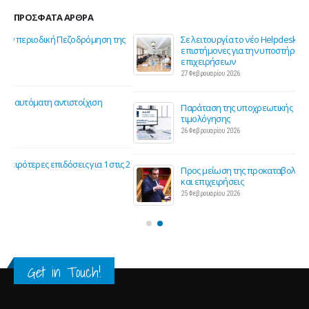
ΠΡΌΣΦΑΤΑ ΆΡΘΡΑ
ης
Σε λειτουργία το νέο Helpdesk της ΕΣΕΕ με κορυφαίους
επιστήμονες για την υποστήριξη των εμπορικών
επιχειρήσεων
27 Φεβρουαρίου 2026
Παράταση της υποχρεωτικής έναρξης της ηλεκτρονικής
τιμολόγησης
26 Φεβρουαρίου 2026
ς 2
Προς μείωση της προκαταβολής φόρου για επαγγελματίες
και επιχειρήσεις
25 Φεβρουαρίου 2026
Get in Touch!