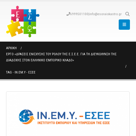
6999501100
|
info@esoraiokastro.gr
ΑΡΧΙΚΉ
ΈΡΓΟ «ΔΡΆΣΕΙΣ ΕΝΊΣΧΥΣΗΣ ΤΟΥ ΡΌΛΟΥ ΤΗΣ Ε.Σ.Ε.Ε. ΓΙΑ ΤΗ ΔΙΕΥΚΌΛΥΝΣΗ ΤΗΣ
ΔΙΑΔΟΧΉΣ ΣΤΟΝ ΕΛΛΗΝΙΚΌ ΕΜΠΟΡΙΚΌ ΚΛΆΔΟ»
TAG -
ΙΝ.ΕΜ.Υ - ΕΣΕΕ