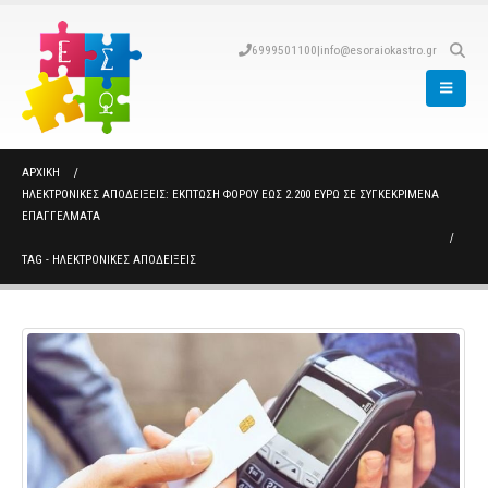
6999501100
|
info@esoraiokastro.gr
ΑΡΧΙΚΉ
ΗΛΕΚΤΡΟΝΙΚΈΣ ΑΠΟΔΕΊΞΕΙΣ: ΈΚΠΤΩΣΗ ΦΌΡΟΥ ΈΩΣ 2.200 ΕΥΡΏ ΣΕ ΣΥΓΚΕΚΡΙΜΈΝΑ
ΕΠΑΓΓΈΛΜΑΤΑ
TAG -
ΗΛΕΚΤΡΟΝΙΚΕΣ ΑΠΟΔΕΙΞΕΙΣ