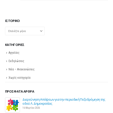
ΙΣΤΟΡΙΚΌ
Ιστορικό
KΑΤΗΓΟΡΊΕΣ
Αγγελίες
Εκδηλώσεις
Νέα – Ανακοινώσεις
Χωρίς κατηγορία
ΠΡΌΣΦΑΤΑ ΆΡΘΡΑ
ης
Σε λειτουργία το νέο Helpdesk της ΕΣΕΕ με κορυφαίους
επιστήμονες για την υποστήριξη των εμπορικών
επιχειρήσεων
27 Φεβρουαρίου 2026