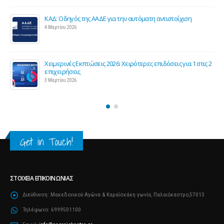
Παράταση της υποχρεωτικής έναρξης της ηλεκτρονικής
τιμολόγησης
26 Φεβρουαρίου 2026
ς 2
Προς μείωση της προκαταβολής φόρου για επαγγελματίες
και επιχειρήσεις
25 Φεβρουαρίου 2026
Get in Touch!
ΣΤΟΙΧΕΊΑ ΕΠΙΚΟΙΝΩΝΊΑΣ
Διεύθυνση:
Μακεδονικού Αγώνα & Καραΐσκάκη γωνία, Παλαιόκαστρο,57013
Τηλέφωνο:
6999501100