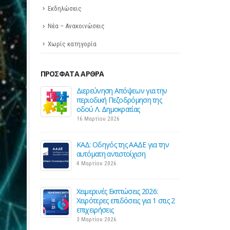
Εκδηλώσεις
Νέα – Ανακοινώσεις
Χωρίς κατηγορία
ΠΡΌΣΦΑΤΑ ΆΡΘΡΑ
Απόψεων για την
Σε λειτουργία το νέο Helpdesk της
εζοδρόμηση της
ΕΣΕΕ με κορυφαίους επιστήμονες
κρατίας
για την υποστήριξη των
εμπορικών επιχειρήσεων
26
27 Φεβρουαρίου 2026
της ΑΑΔΕ για την
ιστοίχιση
Παράταση της υποχρεωτικής
έναρξης της ηλεκτρονικής
τιμολόγησης
26 Φεβρουαρίου 2026
κπτώσεις 2026:
ιδόσεις για 1 στις 2
Προς μείωση της προκαταβολής
φόρου για επαγγελματίες και
επιχειρήσεις