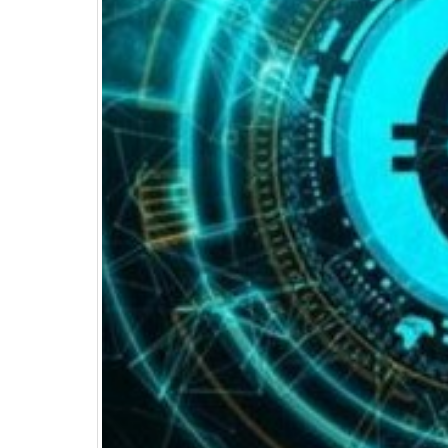
Διερεύνηση Απόψεων για τη
περιοδική Πεζοδρόμηση της
οδού Λ. Δημοκρατίας
16 Μαρτίου 2026
ΚΑΔ: Οδηγός της ΑΑΔΕ για τη
αυτόματη αντιστοίχιση
4 Μαρτίου 2026
Χειμερινές Εκπτώσεις 2026:
Χειρότερες επιδόσεις για 1 στι
επιχειρήσεις
3 Μαρτίου 2026