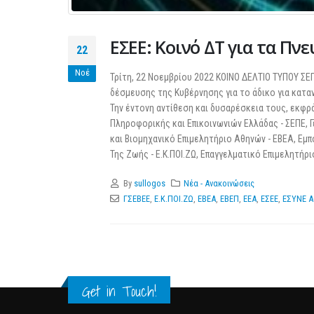
ΕΣΕΕ: Κοινό ΔΤ για τα Πν
22
Νοέ
Τρίτη, 22 Νοεμβρίου 2022 ΚΟΙΝΟ ΔΕΛΤΙΟ ΤΥΠΟΥ ΣΕΠ
δέσμευσης της Κυβέρνησης για το άδικο για κατα
Την έντονη αντίθεση και δυσαρέσκεια τους, εκφρ
Πληροφορικής και Επικοινωνιών Ελλάδας - ΣΕΠΕ, 
και Βιομηχανικό Επιμελητήριο Αθηνών - ΕΒΕΑ, Εμ
Της Ζωής - Ε.Κ.ΠΟΙ.ΖΩ, Επαγγελματικό Επιμελητήριο
By
sullogos
Νέα - Ανακοινώσεις
ΓΣΕΒΕΕ
,
Ε.Κ.ΠΟΙ.ΖΩ
,
ΕΒΕΑ
,
ΕΒΕΠ
,
ΕΕΑ
,
ΕΣΕΕ
,
ΕΣΥΝΕ Α
Get in Touch!