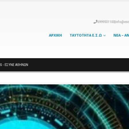
6999501100
|
info@eso
ΑΡΧΙΚΉ
ΤΑΥΤΌΤΗΤΑ Ε.Σ.Ω
ΝΈΑ – Α
G -
ΕΣΥΝΕ ΑΘΗΝΏΝ