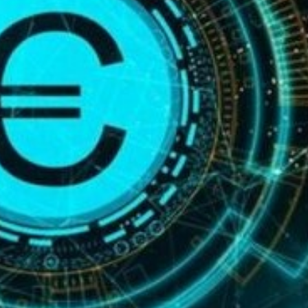
ν
Σε λειτουργία το νέο Helpdesk της
Διερεύνηση 
ΕΣΕΕ με κορυφαίους επιστήμονες
περιοδική Π
για την υποστήριξη των
οδού Λ. Δημο
εμπορικών επιχειρήσεων
16 Μαρτίου 20
27 Φεβρουαρίου 2026
ν
ΚΑΔ: Οδηγός 
Παράταση της υποχρεωτικής
αυτόματη αντ
έναρξης της ηλεκτρονικής
4 Μαρτίου 2026
τιμολόγησης
26 Φεβρουαρίου 2026
Χειμερινές Ε
ς 2
Χειρότερες επ
Προς μείωση της προκαταβολής
επιχειρήσεις
φόρου για επαγγελματίες και
3 Μαρτίου 2026
επιχειρήσεις