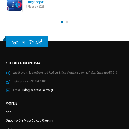
και επιχειρήσεις
25 Φεβρουαρίου 2026
Get in Touch!
ΣΤΟΙΧΕΊΑ ΕΠΙΚΟΙΝΩΝΊΑΣ
Διεύθυνση:
Μακεδονικού Αγώνα & Καραΐσκάκη γωνία, Παλαιόκαστρο,57013
Τηλέφωνο:
6999501100
Email:
info@esoraiokastro.gr
ΦΟΡΕΊΣ
ΕΕΘ
Ομοσπονδία Μακεδονίας Θράκης