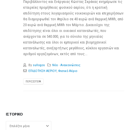
Περιβάλλοντος και Ενέργειας Κώστας Σκρέκας ενημέρωσε τις
εταιρείες προμήθειας φυσικού αερίου, ότι η κρατική
επιδότηση στους λογαριασμούς νοικοκυριών και επιχειρήσεων
θα διαμορφωθεί τον Απρίλιο σε 40 ευρώ ανά θερμική MWh, από
20 ευρώ ανά θερμική MWh τον Μάρτιο. Δικαιούχοι της
επιδότησης είναι όλοι οι οικιακοί καταναλωτές, που
ανέρχονται σε 540.000, για το σύνολο της μηνιαίας
κατανάλωσης και όλοι οι εμπορικοί και βιομηχανικοί
καταναλωτές, ανεξαρτήτως μεγέθους, κύκλου εργασιών και
αριθμού εργαζομένων, εκτός από τους...
By
sullogos
Νέα - Ανακοινώσεις
ΕΠΙΔΟΤΗΣΗ ΑΕΡΙΟΥ
,
Φυσικό Αέριο
ΠΕΡΙΣΣΌΤΕΡΑ
ΙΣΤΟΡΙΚΌ
Ιστορικό