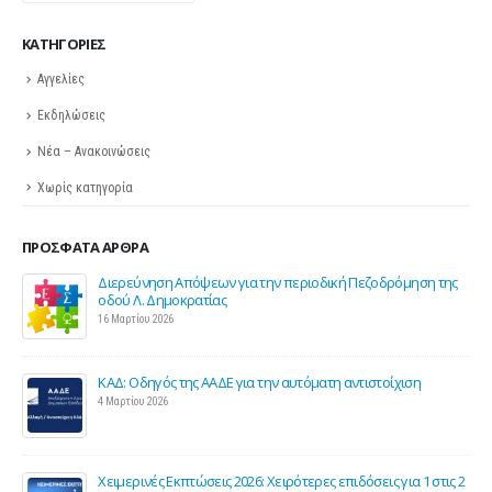
KΑΤΗΓΟΡΊΕΣ
Αγγελίες
Εκδηλώσεις
Νέα – Ανακοινώσεις
Χωρίς κατηγορία
ΠΡΌΣΦΑΤΑ ΆΡΘΡΑ
ης
Σε λειτουργία το νέο Helpdesk της ΕΣΕΕ με κορυφαίους
επιστήμονες για την υποστήριξη των εμπορικών
επιχειρήσεων
27 Φεβρουαρίου 2026
Παράταση της υποχρεωτικής έναρξης της ηλεκτρονικής
τιμολόγησης
26 Φεβρουαρίου 2026
ς 2
Προς μείωση της προκαταβολής φόρου για επαγγελματίες