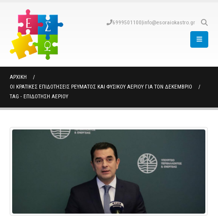
6999501100
|
info@esoraiokastro.gr
ΑΡΧΙΚΉ
ΟΙ ΚΡΑΤΙΚΈΣ ΕΠΙΔΟΤΉΣΕΙΣ ΡΕΎΜΑΤΟΣ ΚΑΙ ΦΥΣΙΚΟΎ ΑΕΡΊΟΥ ΓΙΑ ΤΟΝ ΔΕΚΈΜΒΡΙΟ
TAG -
ΕΠΙΔΟΤΗΣΗ ΑΕΡΙΟΥ