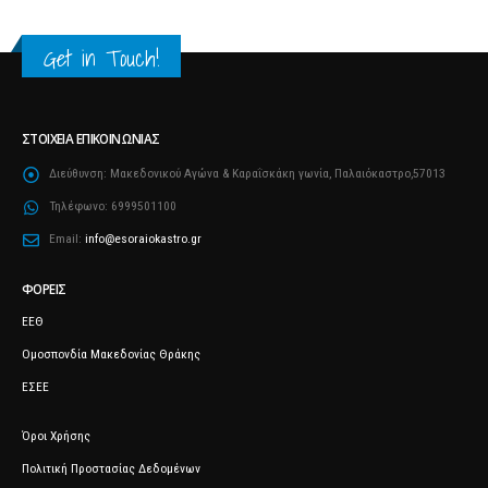
Get in Touch!
ΣΤΟΙΧΕΊΑ ΕΠΙΚΟΙΝΩΝΊΑΣ
Διεύθυνση:
Μακεδονικού Αγώνα & Καραΐσκάκη γωνία, Παλαιόκαστρο,57013
Τηλέφωνο:
6999501100
Email:
info@esoraiokastro.gr
ΦΟΡΕΊΣ
ΕΕΘ
Ομοσπονδία Μακεδονίας Θράκης
ΕΣΕΕ
Όροι Χρήσης
Πολιτική Προστασίας Δεδομένων