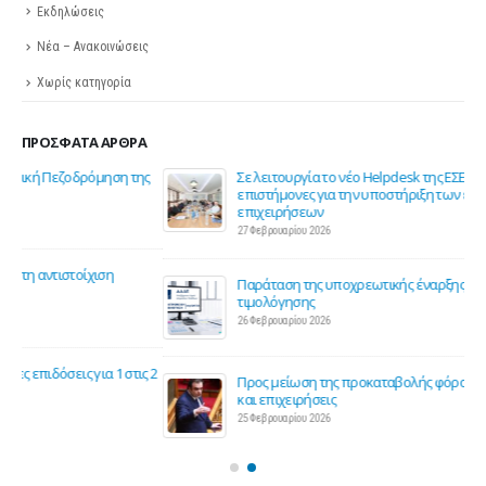
Εκδηλώσεις
Νέα – Ανακοινώσεις
Χωρίς κατηγορία
ΠΡΌΣΦΑΤΑ ΆΡΘΡΑ
ης
Σε λειτουργία το νέο Helpdesk της ΕΣΕΕ με κορυφαίους
επιστήμονες για την υποστήριξη των εμπορικών
επιχειρήσεων
27 Φεβρουαρίου 2026
Παράταση της υποχρεωτικής έναρξης της ηλεκτρονικής
τιμολόγησης
26 Φεβρουαρίου 2026
ς 2
Προς μείωση της προκαταβολής φόρου για επαγγελματίες
και επιχειρήσεις
25 Φεβρουαρίου 2026