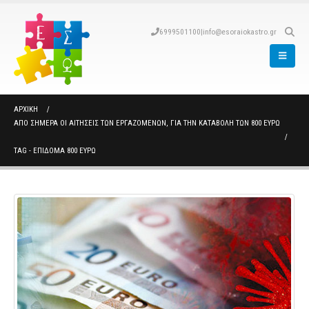
6999501100
|
info@esoraiokastro.gr
ΑΡΧΙΚΉ
ΑΠΌ ΣΉΜΕΡΑ ΟΙ ΑΙΤΉΣΕΙΣ ΤΩΝ ΕΡΓΑΖΟΜΈΝΩΝ, ΓΙΑ ΤΗΝ ΚΑΤΑΒΟΛΉ ΤΩΝ 800 ΕΥΡΏ
TAG -
ΕΠΙΔΟΜΑ 800 ΕΥΡΩ