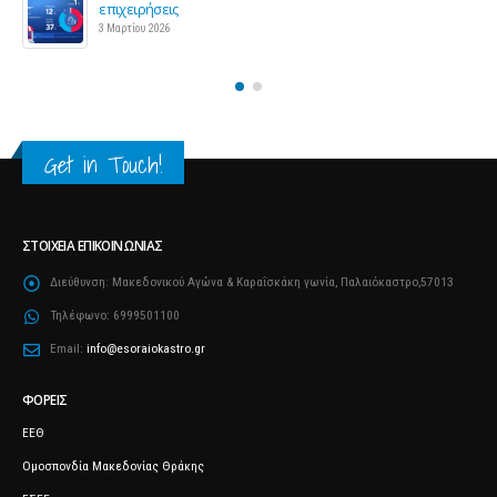
Προς μείωση της προκαταβολής φόρου για επαγγελματίες
και επιχειρήσεις
25 Φεβρουαρίου 2026
Get in Touch!
ΣΤΟΙΧΕΊΑ ΕΠΙΚΟΙΝΩΝΊΑΣ
Διεύθυνση:
Μακεδονικού Αγώνα & Καραΐσκάκη γωνία, Παλαιόκαστρο,57013
Τηλέφωνο:
6999501100
Email:
info@esoraiokastro.gr
ΦΟΡΕΊΣ
ΕΕΘ
Ομοσπονδία Μακεδονίας Θράκης