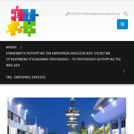
6999501100
|
info@esoraiokastro.gr
ΑΡΧΙΚΉ
ΕΠΑΝΈΝΑΡΞΗ ΛΕΙΤΟΥΡΓΊΑΣ ΤΩΝ ΕΜΠΟΡΙΚΏΝ ΕΚΘΈΣΕΩΝ ΑΠΌ 1/9/2021 ΜΕ
ΣΥΓΚΕΚΡΙΜΈΝΟ ΥΓΕΙΟΝΟΜΙΚΌ ΠΡΩΤΌΚΟΛΛΟ – ΤΟ ΠΡΩΤΌΚΟΛΛΟ ΛΕΙΤΟΥΡΓΊΑΣ ΤΗΣ
85ΗΣ ΔΕΘ
TAG -
ΕΜΠΟΡΙΚΕΣ ΕΚΘΕΣΕΙΣ