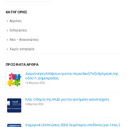
KΑΤΗΓΟΡΊΕΣ
Αγγελίες
Εκδηλώσεις
Νέα – Ανακοινώσεις
Χωρίς κατηγορία
ΠΡΌΣΦΑΤΑ ΆΡΘΡΑ
ης
Σε λειτουργία το νέο Helpdesk της ΕΣΕΕ με κορυφαίους
επιστήμονες για την υποστήριξη των εμπορικών
επιχειρήσεων
27 Φεβρουαρίου 2026
Παράταση της υποχρεωτικής έναρξης της ηλεκτρονικής
τιμολόγησης
26 Φεβρουαρίου 2026
ς 2