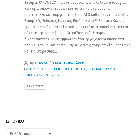
Τετάρτη 01/09/2021. Τα υγειονομικά πρωτόκολλα λειτουργίας
των εμπορικών εκθέσεων και το ειδικό υγειονομικό
πρωτόκολλο λειτουργίας της 85ης ΔΕΘ καθορίζονται ως εξής:
Εμπορικές Εκθέσεις Κανόνες Εισόδου στο Εκθεσιακό Κέντρο
(χώρο της έκθεσης) • Η είσοδος επιτρέπεται αποκλειστικά και
μόνο με την επίδειξη του GreenPass(εμβολιασμένοι
ή νοσήσαντες). Οι μη εμβολιασμένοι εργαζόμενοι υπόκεινται
στο καθεστώς testing που ισχύει για τις τουριστικές υπηρεσίες
και τις υπηρεσίες...
By
sullogos
Νέα - Ανακοινώσεις
85η ΔΕΘ
,
ΔΕΘ
,
ΕΜΠΟΡΙΚΕΣ ΕΚΘΕΣΕΙΣ
,
ΕΠΑΝΑΛΕΙΤΟΥΡΓΙΑ
ΕΜΠΟΡΙΚΩΝ ΕΚΘΕΣΕΩΝ
ΠΕΡΙΣΣΌΤΕΡΑ
ΙΣΤΟΡΙΚΌ
Ιστορικό