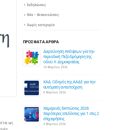
Εκδηλώσεις
Νέα – Ανακοινώσεις
Χωρίς κατηγορία
ΠΡΌΣΦΑΤΑ ΆΡΘΡΑ
 Helpdesk της
Διερεύνηση Απόψεων για την
Σε λ
 επιστήμονες
περιοδική Πεζοδρόμηση της
ΕΣΕΕ
των
οδού Λ. Δημοκρατίας
για 
σεων
εμπ
16 Μαρτίου 2026
27 Φεβρουαρίου 20
ΚΑΔ: Οδηγός της ΑΑΔΕ για την
εωτικής
αυτόματη αντιστοίχιση
Παρά
νικής
έναρ
4 Μαρτίου 2026
τιμ
26 Φ
Χειμερινές Εκπτώσεις 2026:
Χειρότερες επιδόσεις για 1 στις 2
οκαταβολής
Προς
επιχειρήσεις
τίες και
φόρο
νεται ως
3 Μαρτίου 2026
επιχ
τομέα