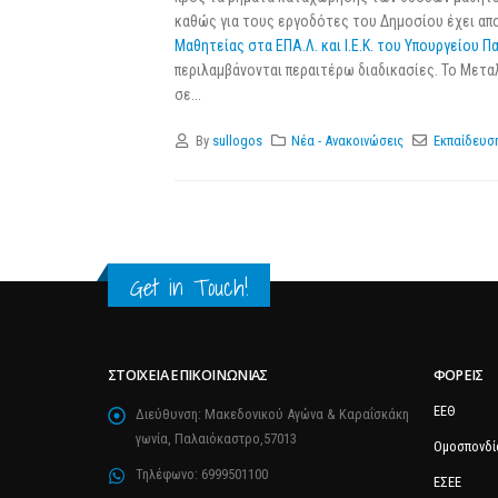
καθώς για τους εργοδότες του Δημοσίου έχει απ
Μαθητείας στα ΕΠΑ.Λ. και Ι.Ε.Κ. του Υπουργείου Πα
περιλαμβάνονται περαιτέρω διαδικασίες. Το Μετα
σε...
By
sullogos
Νέα - Ανακοινώσεις
Εκπαίδευσ
Get in Touch!
ΣΤΟΙΧΕΊΑ ΕΠΙΚΟΙΝΩΝΊΑΣ
ΦΟΡΕΊΣ
ΕΕΘ
Διεύθυνση:
Μακεδονικού Αγώνα & Καραΐσκάκη
γωνία, Παλαιόκαστρο,57013
Ομοσπονδί
Τηλέφωνο:
6999501100
ΕΣΕΕ