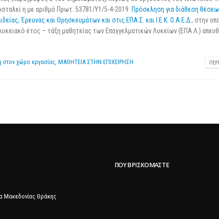
25 Φεβρουαρίου 2026
οσταλεί η με αριθμό Πρωτ. 53781/Υ1/5-4-2019
Πρόσκληση για διάθεση θέσεω
ιδείας, Έρευνας και Θρησκευμάτων και στις ΕΠΑ.Σ. και Ι.Ε.Κ. Ο.Α.Ε.Δ.
, στην οπ
λυκειακό έτος – τάξη μαθητείας των Επαγγελματικών Λυκείων (ΕΠΑ.Λ.) απευ
η στον χώρο εργασίας
,
ΜΑΘΗΤΕΙΑ ΣΤΗΝ ΕΠΙΧΕΙΡΗΣΗ
ΠΕΡ
ΠΟΥ ΒΡΙΣΚΌΜΑΣΤΕ
α Μακεδονίας Θράκης