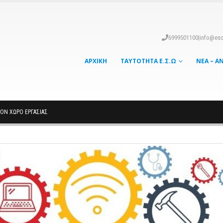
6999501100
|
info@eso
ΑΡΧΙΚΉ
ΤΑΥΤΌΤΗΤΑ Ε.Σ.Ω
ΝΈΑ – Α
ΟΝ ΧΏΡΟ ΕΡΓΑΣΊΑΣ