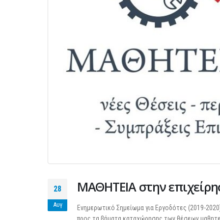
ΜΑΘΗΤΕΙΑ στην επιχείρη
28
Αυγ
Ενημερωτικό Σημείωμα για Εργοδότες (2019-2020
προς τα βήματα καταχώρησης των θέσεων μαθητε