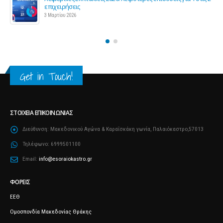
Προς μείωση της προκαταβολής φόρου για επαγγελματίες
και επιχειρήσεις
25 Φεβρουαρίου 2026
Get in Touch!
ΣΤΟΙΧΕΊΑ ΕΠΙΚΟΙΝΩΝΊΑΣ
Διεύθυνση:
Μακεδονικού Αγώνα & Καραΐσκάκη γωνία, Παλαιόκαστρο,57013
Τηλέφωνο:
6999501100
Email:
info@esoraiokastro.gr
ΦΟΡΕΊΣ
ΕΕΘ
Ομοσπονδία Μακεδονίας Θράκης