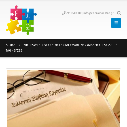
6999501100
|
info@esoraiokastro.gr
ΑΡΧΙΚΉ
ΥΠΕΓΡΑΦΗ Η ΝΕΑ ΕΘΝΙΚΗ ΓΕΝΙΚΗ ΣΥΛΛΟΓΙΚΗ ΣΥΜΒΑΣΗ ΕΡΓΑΣΙΑΣ
TAG -
ΕΓΣΣΕ