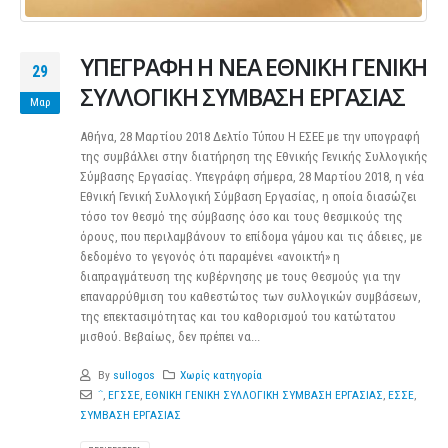
ΥΠΕΓΡΑΦΗ Η ΝΕΑ ΕΘΝΙΚΗ ΓΕΝΙΚΗ
29
ΣΥΛΛΟΓΙΚΗ ΣΥΜΒΑΣΗ ΕΡΓΑΣΙΑΣ
Μαρ
Αθήνα, 28 Μαρτίου 2018 Δελτίο Τύπου Η ΕΣΕΕ με την υπογραφή
της συμβάλλει στην διατήρηση της Εθνικής Γενικής Συλλογικής
Σύμβασης Εργασίας. Υπεγράφη σήμερα, 28 Μαρτίου 2018, η νέα
Εθνική Γενική Συλλογική Σύμβαση Εργασίας, η οποία διασώζει
τόσο τον θεσμό της σύμβασης όσο και τους θεσμικούς της
όρους, που περιλαμβάνουν το επίδομα γάμου και τις άδειες, με
δεδομένο το γεγονός ότι παραμένει «ανοικτή» η
διαπραγμάτευση της κυβέρνησης με τους Θεσμούς για την
επαναρρύθμιση του καθεστώτος των συλλογικών συμβάσεων,
της επεκτασιμότητας και του καθορισμού του κατώτατου
μισθού. Βεβαίως, δεν πρέπει να...
By
sullogos
Χωρίς κατηγορία
΅
,
ΕΓΣΣΕ
,
ΕΘΝΙΚΗ ΓΕΝΙΚΗ ΣΥΛΛΟΓΙΚΗ ΣΥΜΒΑΣΗ ΕΡΓΑΣΙΑΣ
,
ΕΣΣΕ
,
ΣΥΜΒΑΣΗ ΕΡΓΑΣΙΑΣ