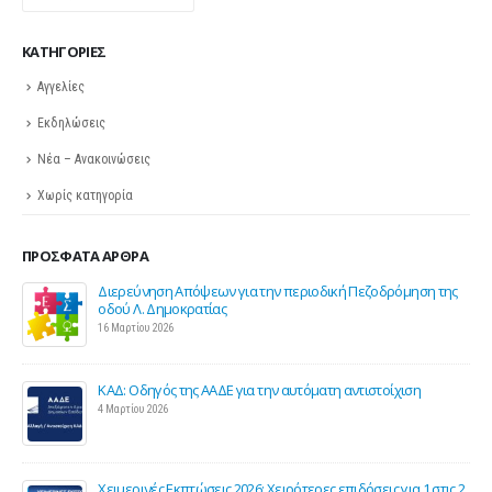
KΑΤΗΓΟΡΊΕΣ
Αγγελίες
Εκδηλώσεις
Νέα – Ανακοινώσεις
Χωρίς κατηγορία
ΠΡΌΣΦΑΤΑ ΆΡΘΡΑ
ης
Σε λειτουργία το νέο Helpdesk της ΕΣΕΕ με κορυφαίους
επιστήμονες για την υποστήριξη των εμπορικών
επιχειρήσεων
27 Φεβρουαρίου 2026
Παράταση της υποχρεωτικής έναρξης της ηλεκτρονικής
τιμολόγησης
26 Φεβρουαρίου 2026
ς 2