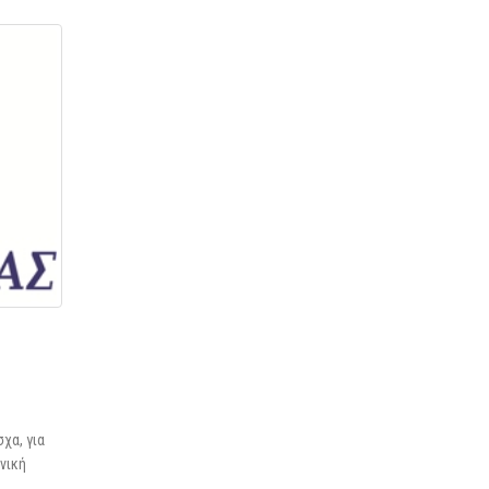
χα, για
νική