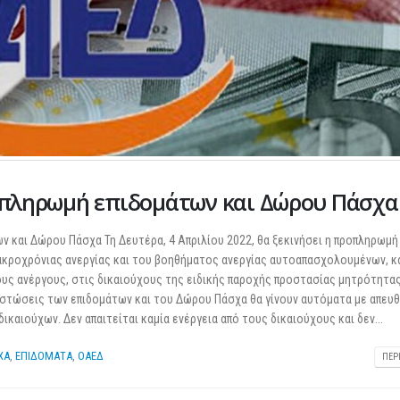
Σε λειτουργία το νέο Helpdesk της
Διερεύνηση Απόψεων
ΕΣΕΕ με κορυφαίους επιστήμονες
περιοδική Πεζοδρόμ
για την υποστήριξη των
οδού Λ. Δημοκρατία
ροπληρωμή επιδομάτων και Δώρου Πάσχα
εμπορικών επιχειρήσεων
16 Μαρτίου 2026
Φεβρουαρίου 2026
 και Δώρου Πάσχα Τη Δευτέρα, 4 Απριλίου 2022, θα ξεκινήσει η προπληρωμή
ΚΑΔ: Οδηγός της ΑΑΔ
μακροχρόνιας ανεργίας και του βοηθήματος ανεργίας αυτοαπασχολουμένων, κ
Παράταση της υποχρεωτικής
αυτόματη αντιστοίχι
ς ανέργους, στις δικαιούχους της ειδικής παροχής προστασίας μητρότητας
έναρξης της ηλεκτρονικής
4 Μαρτίου 2026
τιμολόγησης
πιστώσεις των επιδομάτων και του Δώρου Πάσχα θα γίνουν αυτόματα με απευθ
26 Φεβρουαρίου 2026
αιούχων. Δεν απαιτείται καμία ενέργεια από τους δικαιούχους και δεν...
Χειμερινές Εκπτώσεις
Χειρότερες επιδόσεις 
ΧΑ
,
ΕΠΙΔΟΜΑΤΑ
,
ΟΑΕΔ
ΠΕΡ
Προς μείωση της προκαταβολής
επιχειρήσεις
φόρου για επαγγελματίες και
3 Μαρτίου 2026
επιχειρήσεις