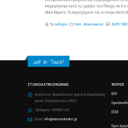
επιχειρήσεων κατά τις ημέρες του Πάσχα, σε ότι
άλλα θέματα. Το περιεχόμενο της εν λόγω επιστολ
By
sullogos
Νέα - Ανακοινώσεις
ΔΩΡΟ ΠΑΣ
Get in Touch!
ΣΤΟΙΧΕΊΑ ΕΠΙΚΟΙΝΩΝΊΑΣ
ΦΟΡΕΊΣ
ΕΕΘ
Διεύθυνση:
Μακεδονικού Αγώνα & Καραΐσκάκη
γωνία, Παλαιόκαστρο,57013
Ομοσπονδί
Τηλέφωνο:
6999501100
ΕΣΕΕ
Email:
info@esoraiokastro.gr
Όροι Χρήσ