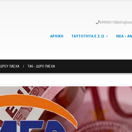
6999501100
|
info@eso
ΑΡΧΙΚΉ
ΤΑΥΤΌΤΗΤΑ Ε.Σ.Ω
ΝΈΑ – Α
ΔΏΡΟΥ ΠΆΣΧΑ
TAG -
ΔΩΡΟ ΠΑΣΧΑ