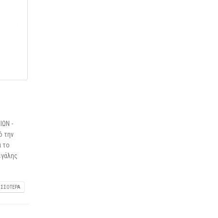
ΙΩΝ -
ό την
ά το
εγάλης
ΙΣΣΌΤΕΡΑ