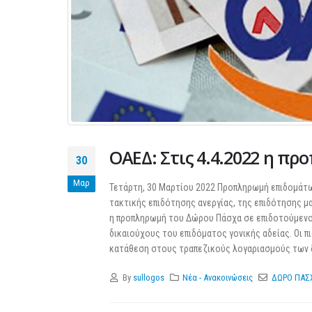
Διερεύνηση Απόψεων για την
περιοδική Πεζοδρόμηση της
οδού Λ. Δημοκρατίας
ΟΑΕΔ: Στις 4.4.2022 η π
30
16 Μαρτίου 2026
27 
Μαρ
Τετάρτη, 30 Μαρτίου 2022 Προπληρωμή επιδομάτων
ΚΑΔ: Οδηγός της ΑΑΔΕ για την
τακτικής επιδότησης ανεργίας, της επιδότησης 
αυτόματη αντιστοίχιση
η προπληρωμή του Δώρου Πάσχα σε επιδοτούμενου
4 Μαρτίου 2026
δικαιούχους του επιδόματος γονικής αδείας. Οι 
κατάθεση στους τραπεζικούς λογαριασμούς των δικ
Χειμερινές Εκπτώσεις 2026:
Χειρότερες επιδόσεις για 1 στις 2
By
sullogos
Νέα - Ανακοινώσεις
ΔΩΡΟ ΠΑΣ
επιχειρήσεις
3 Μαρτίου 2026