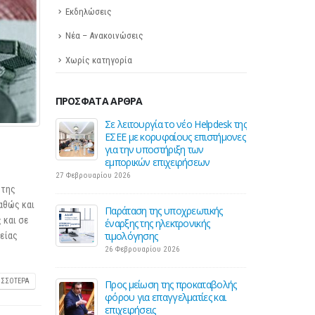
Εκδηλώσεις
Νέα – Ανακοινώσεις
Χωρίς κατηγορία
ΠΡΌΣΦΑΤΑ ΆΡΘΡΑ
 για την
Σε λειτουργία το νέο Helpdesk της
Διε
ηση της
ΕΣΕΕ με κορυφαίους επιστήμονες
περ
ς
για την υποστήριξη των
οδού
εμπορικών επιχειρήσεων
16 Μ
27 Φεβρουαρίου 2026
 της
Ε για την
ΚΑΔ:
αθώς και
ση
Παράταση της υποχρεωτικής
αυτό
 και σε
έναρξης της ηλεκτρονικής
4 Μα
τιμολόγησης
είας
26 Φεβρουαρίου 2026
 2026:
Χειμ
για 1 στις 2
Χειρ
ΙΣΣΌΤΕΡΑ
Προς μείωση της προκαταβολής
επιχ
φόρου για επαγγελματίες και
3 Μα
επιχειρήσεις