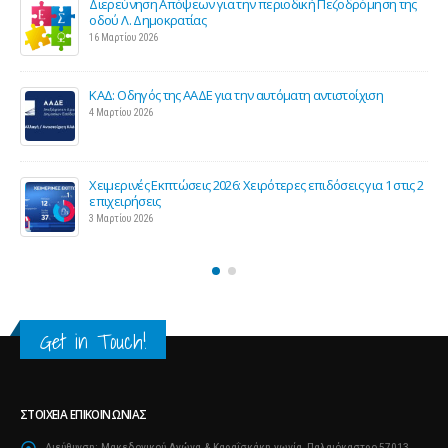
Διερεύνηση Απόψεων για την περιοδική Πεζοδρόμηση της
οδού Λ. Δημοκρατίας
16 Μαρτίου 2026
ΚΑΔ: Οδηγός της ΑΑΔΕ για την αυτόματη αντιστοίχιση
4 Μαρτίου 2026
Χειμερινές Εκπτώσεις 2026: Χειρότερες επιδόσεις για 1 στις 2
επιχειρήσεις
3 Μαρτίου 2026
Get in Touch!
ΣΤΟΙΧΕΊΑ ΕΠΙΚΟΙΝΩΝΊΑΣ
Διεύθυνση:
Μακεδονικού Αγώνα & Καραΐσκάκη γωνία, Παλαιόκαστρο,57013