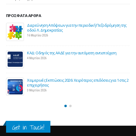
ΠΡΌΣΦΑΤΑ ΆΡΘΡΑ
ιοδική Πεζοδρόμηση της
Σε λειτουργία το νέο Helpdesk της ΕΣΕΕ 
επιστήμονες για την υποστήριξη των εμ
επιχειρήσεων
27 Φεβρουαρίου 2026
όματη αντιστοίχιση
Παράταση της υποχρεωτικής έναρξης της
τιμολόγησης
26 Φεβρουαρίου 2026
ερες επιδόσεις για 1 στις 2
Προς μείωση της προκαταβολής φόρου γ
και επιχειρήσεις
25 Φεβρουαρίου 2026
Get in Touch!