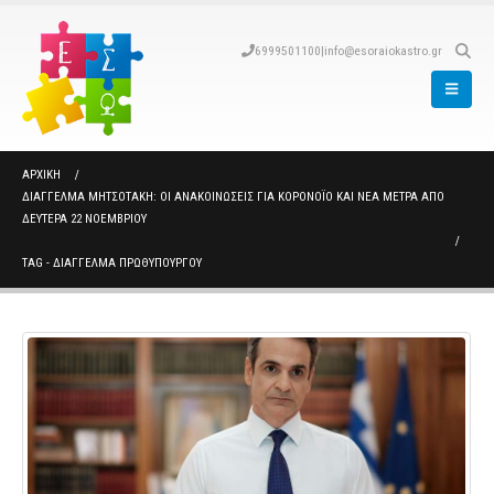
6999501100
|
info@esoraiokastro.gr
ΑΡΧΙΚΉ
ΔΙΆΓΓΕΛΜΑ ΜΗΤΣΟΤΆΚΗ: ΟΙ ΑΝΑΚΟΙΝΏΣΕΙΣ ΓΙΑ ΚΟΡΟΝΟΪΌ ΚΑΙ ΝΈΑ ΜΈΤΡΑ ΑΠΌ
ΔΕΥΤΈΡΑ 22 ΝΟΕΜΒΡΊΟΥ
TAG -
ΔΙΑΓΓΕΛΜΑ ΠΡΩΘΥΠΟΥΡΓΟΥ