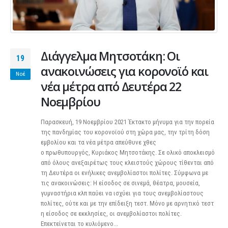
Διάγγελμα Μητσοτάκη: Οι
19
ανακοινώσεις για κορονοϊό και
Νοέ
νέα μέτρα από Δευτέρα 22
Νοεμβρίου
Παρασκευή, 19 Νοεμβρίου 2021 Έκτακτο μήνυμα για την πορεία
της πανδημίας του κορονοϊού στη χώρα μας, την τρίτη δόση
εμβολίου και τα νέα μέτρα απεύθυνε χθες
ο πρωθυπουργός, Κυριάκος Μητσοτάκης. Σε ολικό αποκλεισμό
από όλους ανεξαιρέτως τους κλειστούς χώρους τίθενται από
τη Δευτέρα οι ενήλικες ανεμβολίαστοι πολίτες. Σύμφωνα με
τις ανακοινώσεις: Η είσοδος σε σινεμά, θέατρα, μουσεία,
γυμναστήρια κλπ παύει να ισχύει για τους ανεμβολίαστους
πολίτες, ούτε και με την επίδειξη τεστ. Μόνο με αρνητικό τεστ
η είσοδος σε εκκλησίες, οι ανεμβολίαστοι πολίτες.
Επεκτείνεται το κυλιόμενο...