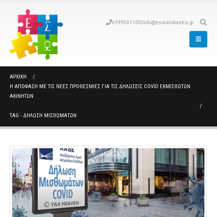
6999501100
|
info@esoraiokastro.gr
ΑΡΧΙΚΉ
Η ΑΠΌΦΑΣΗ ΜΕ ΤΙΣ ΝΈΕΣ ΠΡΟΘΕΣΜΊΕΣ ΓΙΑ ΤΙΣ ΔΗΛΏΣΕΙΣ COVID ΕΚΜΙΣΘΩΤΏΝ
ΑΚΙΝΉΤΩΝ
TAG -
ΔΗΛΩΣΗ ΜΙΣΘΩΜΑΤΩΝ