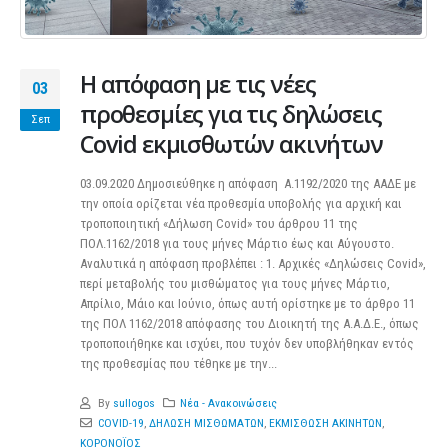
Η απόφαση με τις νέες
03
προθεσμίες για τις δηλώσεις
Σεπ
Covid εκμισθωτών ακινήτων
03.09.2020 Δημοσιεύθηκε η απόφαση Α.1192/2020 της ΑΑΔΕ με
την οποία ορίζεται νέα προθεσμία υποβολής για αρχική και
τροποποιητική «Δήλωση Covid» του άρθρου 11 της
ΠΟΛ.1162/2018 για τους μήνες Μάρτιο έως και Αύγουστο.
Αναλυτικά η απόφαση προβλέπει : 1. Αρχικές «Δηλώσεις Covid»,
περί μεταβολής του μισθώματος για τους μήνες Μάρτιο,
Απρίλιο, Μάιο και Ιούνιο, όπως αυτή ορίστηκε με το άρθρο 11
της ΠΟΛ 1162/2018 απόφασης του Διοικητή της Α.Α.Δ.Ε., όπως
τροποποιήθηκε και ισχύει, που τυχόν δεν υποβλήθηκαν εντός
της προθεσμίας που τέθηκε με την...
By
sullogos
Νέα - Ανακοινώσεις
COVID-19
,
ΔΗΛΩΣΗ ΜΙΣΘΩΜΑΤΩΝ
,
ΕΚΜΙΣΘΩΣΗ ΑΚΙΝΗΤΩΝ
,
ΚΟΡΟΝΟΪΟΣ