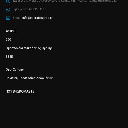
Διεύθυνση:
Μακεδονικού Αγώνα & Καραΐσκάκη γωνία, Παλαιόκαστρο,57013
Τηλέφωνο:
6999501100
Email:
info@esoraiokastro.gr
ΦΟΡΕΊΣ
ΕΕΘ
Ομοσπονδία Μακεδονίας Θράκης
ΕΣΕΕ
Όροι Χρήσης
Πολιτική Προστασίας Δεδομένων
ΠΟΥ ΒΡΙΣΚΌΜΑΣΤΕ