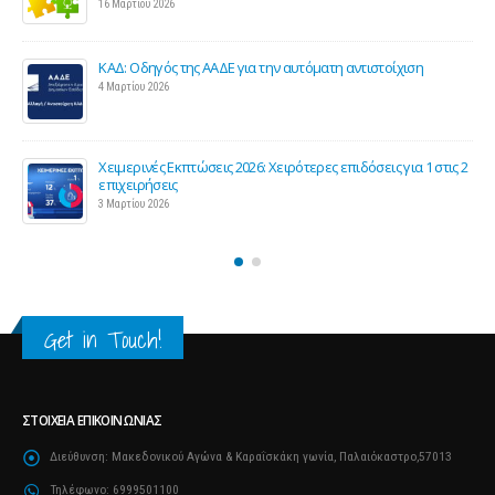
16 Μαρτίου 2026
ΚΑΔ: Οδηγός της ΑΑΔΕ για την αυτόματη αντιστοίχιση
4 Μαρτίου 2026
Χειμερινές Εκπτώσεις 2026: Χειρότερες επιδόσεις για 1 στις 2
ς
επιχειρήσεις
3 Μαρτίου 2026
Get in Touch!
ΣΤΟΙΧΕΊΑ ΕΠΙΚΟΙΝΩΝΊΑΣ
Διεύθυνση:
Μακεδονικού Αγώνα & Καραΐσκάκη γωνία, Παλαιόκαστρο,57013
Τηλέφωνο:
6999501100