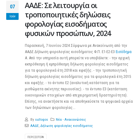
ΑΑΔΕ: Σε λειτουργία οι
07
τροποποιητικές δηλώσεις
Ιούν
φορολογίας εισοδήματος
φυσικών προσώπων, 2024
Παρασκευή, 7 Ιουνίου 2024 Σύμφωνα με Ανακοίνωση από την
ΑΑΔΕ Δήλωση φορολογίας εισοδήματος Φ.Π. Ε1-Ε2-Ε3
Εισόδημα
Α. Από την υπηρεσία αυτή μπορείτε να υποβάλετε: - την αρχική
εκπρόθεσμη ή εμπρόθεσμη δήλωση φορολογίας εισοδήματος
για τα φορολογικά έτη 2018 και εφεξής. - την τροποποιητική
δήλωση φορολογίας εισοδήματος για τα φορολογικά έτη 2015
και εφεξής. - το έντυπο Ε2 (αναλυτική κατάσταση για τα
μισθώματα ακίνητης περιουσίας). - το έντυπο Ε3 (κατάσταση
οικονομικών στοιχείων από επιχειρηματική δραστηριότητα).
Επίσης, να ανακτήσετε και να αποθηκεύσετε τα ψηφιακά αρχεία
των δηλώσεων φορολογίας...
By
sullogos
Νέα - Ανακοινώσεις
ΑΑΔΕ
,
Δήλωση φορολογίας εισοδήματος
ΠΕΡΙΣΣΌΤΕΡΑ