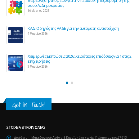
Διερεύνηση Απόψεων για την περιοδική Πεζοδρόμηση της
οδού Λ. Δημοκρατίας
16 Μαρτίου 2026
ΚΑΔ: Οδηγός της ΑΑΔΕ για την αυτόματη αντιστοίχιση
4 Μαρτίου 2026
Χειμερινές Εκπτώσεις 2026: Χειρότερες επιδόσεις για 1 στις 2
ς
επιχειρήσεις
3 Μαρτίου 2026
Get in Touch!
ΣΤΟΙΧΕΊΑ ΕΠΙΚΟΙΝΩΝΊΑΣ
Διεύθυνση:
Μακεδονικού Αγώνα & Καραΐσκάκη γωνία, Παλαιόκαστρο,57013