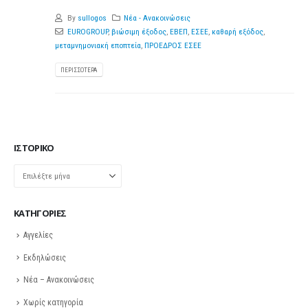
By
sullogos
Νέα - Ανακοινώσεις
EUROGROUP
,
βιώσιμη έξοδος
,
ΕΒΕΠ
,
ΕΣΕΕ
,
καθαρή εξόδος
,
μεταμνημονιακή εποπτεία
,
ΠΡΟΕΔΡΟΣ ΕΣΕΕ
ΠΕΡΙΣΣΌΤΕΡΑ
ΙΣΤΟΡΙΚΌ
Ιστορικό
KΑΤΗΓΟΡΊΕΣ
Αγγελίες
Εκδηλώσεις
Νέα – Ανακοινώσεις
Χωρίς κατηγορία