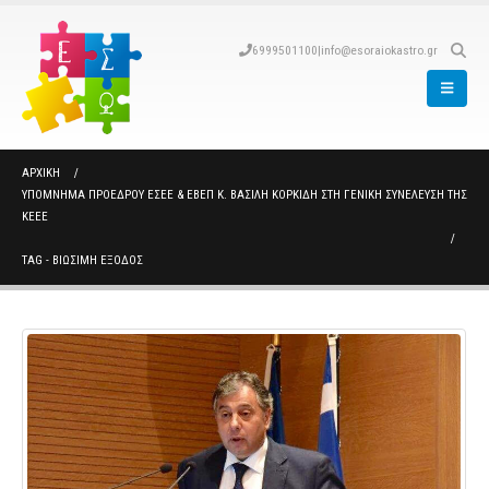
6999501100
|
info@esoraiokastro.gr
ΑΡΧΙΚΉ
ΥΠΌΜΝΗΜΑ ΠΡΟΈΔΡΟΥ ΕΣΕΕ & ΕΒΕΠ Κ. ΒΑΣΊΛΗ ΚΟΡΚΊΔΗ ΣΤΗ ΓΕΝΙΚΉ ΣΥΝΈΛΕΥΣΗ ΤΗΣ
ΚΕΕΕ
TAG -
ΒΙΏΣΙΜΗ ΈΞΟΔΟΣ