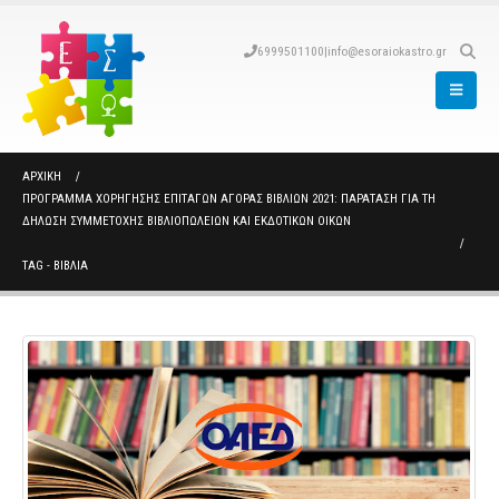
6999501100
|
info@esoraiokastro.gr
ΑΡΧΙΚΉ
ΠΡΌΓΡΑΜΜΑ ΧΟΡΉΓΗΣΗΣ ΕΠΙΤΑΓΏΝ ΑΓΟΡΆΣ ΒΙΒΛΊΩΝ 2021: ΠΑΡΆΤΑΣΗ ΓΙΑ ΤΗ
ΔΉΛΩΣΗ ΣΥΜΜΕΤΟΧΉΣ ΒΙΒΛΙΟΠΩΛΕΊΩΝ ΚΑΙ ΕΚΔΟΤΙΚΏΝ ΟΊΚΩΝ
TAG -
ΒΙΒΛΙΑ