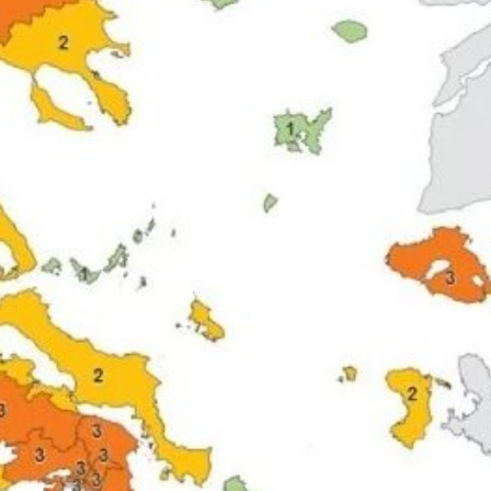
Σε λειτουργία το νέο Helpdesk της
Διερεύνηση Απ
ΕΣΕΕ με κορυφαίους επιστήμονες
περιοδική Πεζ
για την υποστήριξη των
οδού Λ. Δημοκρ
εμπορικών επιχειρήσεων
16 Μαρτίου 2026
27 Φεβρουαρίου 2026
ΚΑΔ: Οδηγός τη
Παράταση της υποχρεωτικής
αυτόματη αντισ
έναρξης της ηλεκτρονικής
4 Μαρτίου 2026
τιμολόγησης
26 Φεβρουαρίου 2026
Χειμερινές Εκπτ
2
Χειρότερες επιδ
Προς μείωση της προκαταβολής
επιχειρήσεις
φόρου για επαγγελματίες και
3 Μαρτίου 2026
επιχειρήσεις