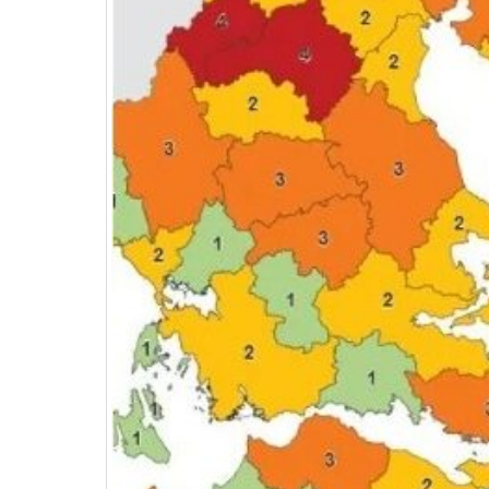
Διερεύνηση Απόψεων για την
περιοδική Πεζοδρόμηση της
οδού Λ. Δημοκρατίας
16 Μαρτίου 2026
ΚΑΔ: Οδηγός της ΑΑΔΕ για την
αυτόματη αντιστοίχιση
4 Μαρτίου 2026
Χειμερινές Εκπτώσεις 2026:
Χειρότερες επιδόσεις για 1 στις 
επιχειρήσεις
3 Μαρτίου 2026