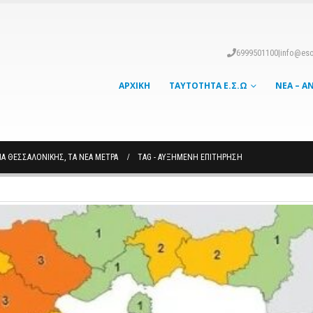
6999501100
|
info@eso
ΑΡΧΙΚΉ
ΤΑΥΤΌΤΗΤΑ Ε.Σ.Ω
ΝΈΑ – Α
ΙΑ ΘΕΣΣΑΛΟΝΊΚΗΣ, ΤΑ ΝΈΑ ΜΈΤΡΑ
TAG -
ΑΥΞΗΜΕΝΗ ΕΠΙΤΗΡΗΣΗ