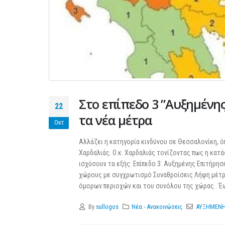
Στο επίπεδο 3 ”Αυξημένη
22
τα νέα μέτρα
Οκτ
Αλλάζει η κατηγορία κινδύνου σε Θεσσαλονίκη, 
Χαρδαλιάς. Ο κ. Χαρδαλιάς τονίζοντας πως η κατ
ισχύσουν τα εξής: Επίπεδο 3. Αυξημένης Επιτήρ
χώρους με συγχρωτισμό Συναθροίσεις Λήψη μέτρω
όμορων περιοχών και του συνόλου της χώρας . Έω
By
sullogos
Νέα - Ανακοινώσεις
ΑΥΞΗΜΕΝΗ