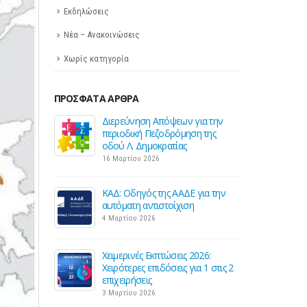
Εκδηλώσεις
Νέα – Ανακοινώσεις
Χωρίς κατηγορία
ΠΡΌΣΦΑΤΑ ΆΡΘΡΑ
όψεων για την
Σε λειτουργία το νέο Helpdesk της
οδρόμηση της
ΕΣΕΕ με κορυφαίους επιστήμονες
ατίας
για την υποστήριξη των
εμπορικών επιχειρήσεων
27 Φεβρουαρίου 2026
ς ΑΑΔΕ για την
τοίχιση
Παράταση της υποχρεωτικής
έναρξης της ηλεκτρονικής
τιμολόγησης
26 Φεβρουαρίου 2026
ώσεις 2026:
όσεις για 1 στις 2
Προς μείωση της προκαταβολής
φόρου για επαγγελματίες και
επιχειρήσεις