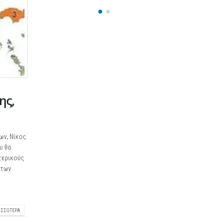
25 Φεβρουαρίου 2026
ης,
ων, Νίκος
υ θα
τερικούς
 των
ΙΣΣΌΤΕΡΑ