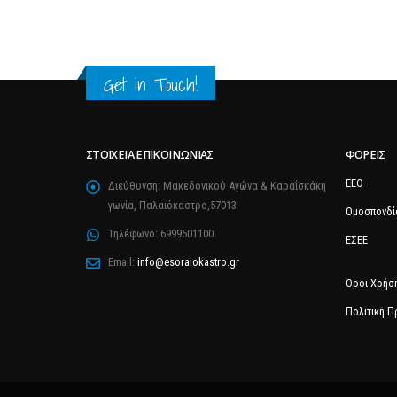
Get in Touch!
ΣΤΟΙΧΕΊΑ ΕΠΙΚΟΙΝΩΝΊΑΣ
ΦΟΡΕΊΣ
ΕΕΘ
Διεύθυνση:
Μακεδονικού Αγώνα & Καραΐσκάκη
γωνία, Παλαιόκαστρο,57013
Ομοσπονδί
Τηλέφωνο:
6999501100
ΕΣΕΕ
Email:
info@esoraiokastro.gr
Όροι Χρήσ
Πολιτική 