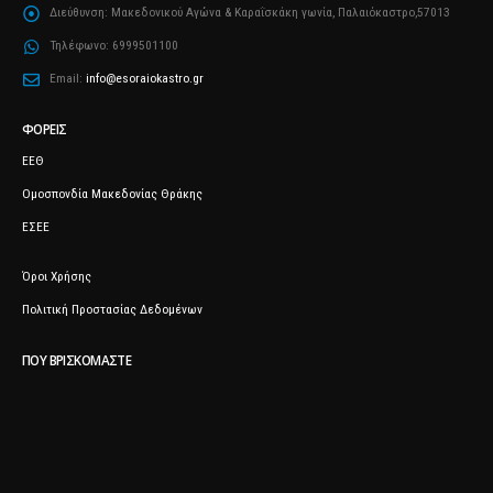
Διεύθυνση:
Μακεδονικού Αγώνα & Καραΐσκάκη γωνία, Παλαιόκαστρο,57013
Τηλέφωνο:
6999501100
Email:
info@esoraiokastro.gr
ΦΟΡΕΊΣ
ΕΕΘ
Ομοσπονδία Μακεδονίας Θράκης
ΕΣΕΕ
Όροι Χρήσης
Πολιτική Προστασίας Δεδομένων
ΠΟΥ ΒΡΙΣΚΌΜΑΣΤΕ