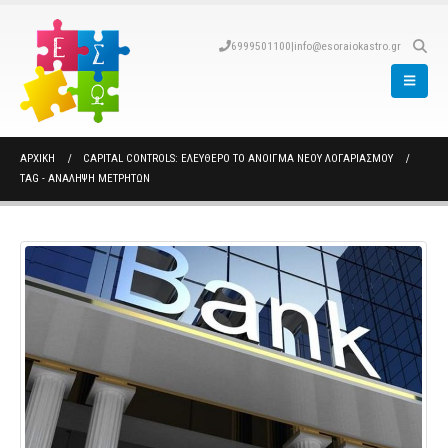
6999501100
|
info@esoraiokastro.gr
ΑΡΧΙΚΉ
CAPITAL CONTROLS: ΕΛΕΎΘΕΡΟ ΤΟ ΆΝΟΙΓΜΑ ΝΈΟΥ ΛΟΓΑΡΙΑΣΜΟΎ
TAG -
ΑΝΑΛΗΨΗ ΜΕΤΡΗΤΩΝ