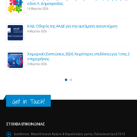
επιστήμονες για την υποστήριξη των εμπορικών
επιχειρήσεων
27 Φεβρουαρίου 2026
Παράταση της υποχρεωτικής έναρξης της ηλεκτρονικής
τιμολόγησης
26 Φεβρουαρίου 2026
τις 2
Προς μείωση της προκαταβολής φόρου για επαγγελματίες
και επιχειρήσεις
25 Φεβρουαρίου 2026
Get in Touch!
ΣΤΟΙΧΕΊΑ ΕΠΙΚΟΙΝΩΝΊΑΣ
Διεύθυνση:
Μακεδονικού Αγώνα & Καραΐσκάκη γωνία, Παλαιόκαστρο,57013