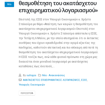
θεσμοθέτηση του ακατάσχετου
Μάι
επιχειρηματικού λογαριασμού»
Επιστολή της ΕΣΕΕ στον Υπουργό Οικονομικών κ. Χρήστο
Σταϊκούρα με θέμα «Απαίτηση των καιρών η θεσμοθέτηση του
ακατάσχετου επιχειρηματικού λογαριασμού» Επιστολή στον
Υπουργό Οικονομικών κ. Χρήστο Σταϊκούρα απέστειλε η ΕΣΕΕ,
την Τετάρτη 6 Μαίου, με την οποία επισημαίνει ότι οι έκτακτες
συνθήκες που έχουν εγκαθιδρυθεί στην αγορά εξαιτίας της
πανδημίας, καθιστούν επιτακτική και πιο επίκαιρη από ποτέ τη
θεσμοθέτηση του ακατάσχετου επιχειρηματικού λογαριασμού.
Η ΕΣΕΕ τονίζει πως, ενώ κάθε φυσικό πρόσωπο στη χώρα μας
δικαιούται έναν μοναδικό λογαριασμό με ακατάσχετες
καταθέσεις έως ένα ποσό,...
By
sullogos
Νέα - Ανακοινώσεις
ΑΚΑΤΑΣΧΕΤΟΣ ΕΠΙΧΕΙΡΗΜΑΤΙΚΟΣ ΛΟΓΑΡΙΑΣΜΟΣ
,
ΕΣΕΕ
,
Υπουργός Οικονομικών
ΠΕΡΙΣΣΌΤΕΡΑ