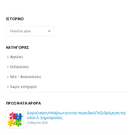
ΙΣΤΟΡΙΚΌ
Ιστορικό
KΑΤΗΓΟΡΊΕΣ
Αγγελίες
Εκδηλώσεις
Νέα – Ανακοινώσεις
Χωρίς κατηγορία
ΠΡΌΣΦΑΤΑ ΆΡΘΡΑ
η της
Σε λειτουργία το νέο Helpdesk της ΕΣΕΕ με κορυφαίους
επιστήμονες για την υποστήριξη των εμπορικών
επιχειρήσεων
27 Φεβρουαρίου 2026