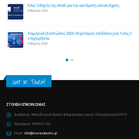
Παράταση της υποχρεωτικής έναρξης της ηλεκτρονικής
τιμολόγησης
26 Φεβρουαρίου 2026
 στις 2
Προς μείωση της προκαταβολής φόρου για επαγγελματίες
και επιχειρήσεις
25 Φεβρουαρίου 2026
Get in Touch!
ΣΤΟΙΧΕΊΑ ΕΠΙΚΟΙΝΩΝΊΑΣ
Διεύθυνση:
Μακεδονικού Αγώνα & Καραΐσκάκη γωνία, Παλαιόκαστρο,57013
Τηλέφωνο:
6999501100
Email:
info@esoraiokastro.gr