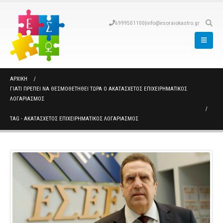
6999501100
|
info@esoraiokastro.gr
ΑΡΧΙΚΉ
ΓΙΑΤΊ ΠΡΈΠΕΙ ΝΑ ΘΕΣΜΟΘΕΤΗΘΕΊ ΤΏΡΑ Ο ΑΚΑΤΆΣΧΕΤΟΣ ΕΠΙΧΕΙΡΗΜΑΤΙΚΌΣ
ΛΟΓΑΡΙΑΣΜΌΣ
TAG -
ΑΚΑΤΑΣΧΕΤΟΣ ΕΠΙΧΕΙΡΗΜΑΤΙΚΟΣ ΛΟΓΑΡΙΑΣΜΟΣ