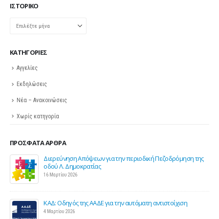
ΙΣΤΟΡΙΚΌ
Ιστορικό
KΑΤΗΓΟΡΊΕΣ
Αγγελίες
Εκδηλώσεις
Νέα – Ανακοινώσεις
Χωρίς κατηγορία
ΠΡΌΣΦΑΤΑ ΆΡΘΡΑ
της
Σε λειτουργία το νέο Helpdesk της ΕΣΕΕ με κορυφαίους
επιστήμονες για την υποστήριξη των εμπορικών
επιχειρήσεων
27 Φεβρουαρίου 2026
Παράταση της υποχρεωτικής έναρξης της ηλεκτρονικής
τιμολόγησης