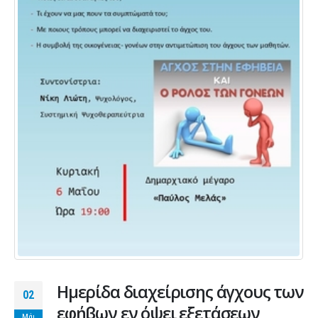
Ημερίδα διαχείρισης άγχους των
02
εφήβων εν όψει εξετάσεων
Μάι