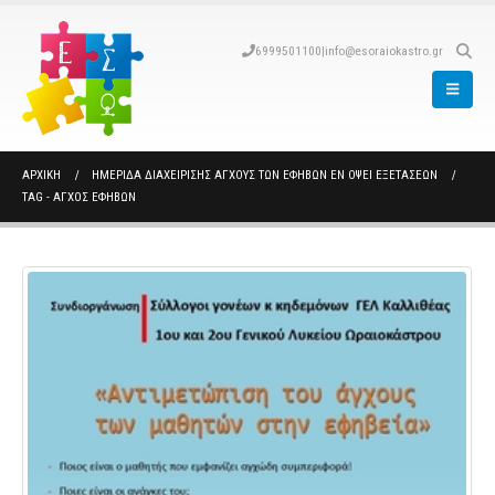
6999501100
|
info@esoraiokastro.gr
ΑΡΧΙΚΉ
ΗΜΕΡΊΔΑ ΔΙΑΧΕΊΡΙΣΗΣ ΆΓΧΟΥΣ ΤΩΝ ΕΦΉΒΩΝ ΕΝ ΌΨΕΙ ΕΞΕΤΆΣΕΩΝ
TAG -
ΑΓΧΟΣ ΕΦΗΒΩΝ