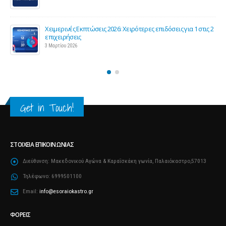
26 Φεβρουαρίου 2026
τις 2
Προς μείωση της προκαταβολής φόρου για επαγγελματίες
και επιχειρήσεις
25 Φεβρουαρίου 2026
Get in Touch!
ΣΤΟΙΧΕΊΑ ΕΠΙΚΟΙΝΩΝΊΑΣ
Διεύθυνση:
Μακεδονικού Αγώνα & Καραΐσκάκη γωνία, Παλαιόκαστρο,57013
Τηλέφωνο:
6999501100
Email:
info@esoraiokastro.gr
ΦΟΡΕΊΣ