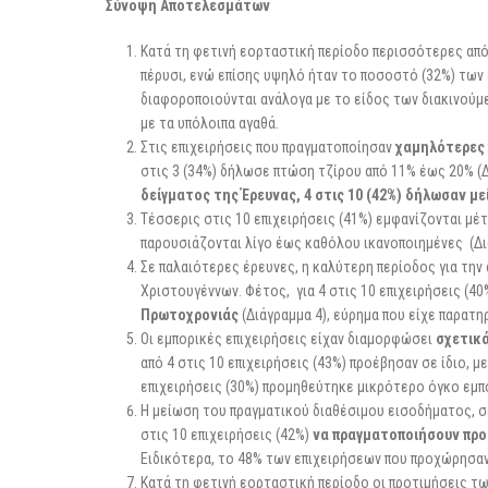
Σύνοψη Αποτελεσμάτων
Κατά τη φετινή εορταστική περίοδο περισσότερες από
πέρυσι, ενώ επίσης υψηλό ήταν το ποσοστό (32%) των 
διαφοροποιούνται ανάλογα με το είδος των διακινού
με τα υπόλοιπα αγαθά.
Στις επιχειρήσεις που πραγματοποίησαν
χαμηλότερες
στις 3 (34%) δήλωσε πτώση τζίρου από 11% έως 20% (Δ
δείγματος της Έρευνας, 4 στις 10 (42%) δήλωσαν με
Τέσσερις στις 10 επιχειρήσεις (41%) εμφανίζονται μέ
παρουσιάζονται λίγο έως καθόλου ικανοποιημένες (Δι
Σε παλαιότερες έρευνες, η καλύτερη περίοδος για την
Χριστουγέννων. Φέτος, για 4 στις 10 επιχειρήσεις (40
Πρωτοχρονιάς
(Διάγραμμα 4), εύρημα που είχε παρατη
Οι εμπορικές επιχειρήσεις είχαν διαμορφώσει
σχετικ
από 4 στις 10 επιχειρήσεις (43%) προέβησαν σε ίδιο, μ
επιχειρήσεις (30%) προμηθεύτηκε μικρότερο όγκο εμπο
Η μείωση του πραγματικού διαθέσιμου εισοδήματος, σ
στις 10 επιχειρήσεις (42%)
να πραγματοποιήσουν πρ
Ειδικότερα, το 48% των επιχειρήσεων που προχώρησαν
Κατά τη φετινή εορταστική περίοδο οι προτιμήσεις τ