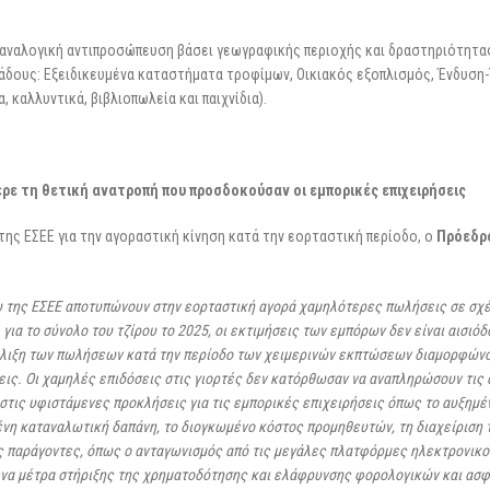
αναλογική αντιπροσώπευση βάσει γεωγραφικής περιοχής και δραστηριότητα
δους: Εξειδικευμένα καταστήματα τροφίμων, Οικιακός εξοπλισμός, Ένδυση
, καλλυντικά, βιβλιοπωλεία και παιχνίδια).
ρε τη θετική ανατροπή που προσδοκούσαν οι εμπορικές επιχειρήσεις
ης ΕΣΕΕ για την αγοραστική κίνηση κατά την εορταστική περίοδο, ο
Πρόεδρ
υ της ΕΣΕΕ αποτυπώνουν στην εορταστική αγορά χαμηλότερες πωλήσεις σε σχέ
ια το σύνολο του τζίρου το 2025, οι εκτιμήσεις των εμπόρων δεν είναι αισιόδ
εξέλιξη των πωλήσεων κατά την περίοδο των χειμερινών εκπτώσεων διαμορφώνο
εις. Οι χαμηλές επιδόσεις στις γιορτές δεν κατόρθωσαν να αναπληρώσουν τις
τις υφιστάμενες προκλήσεις για τις εμπορικές επιχειρήσεις όπως το αυξημέ
ένη καταναλωτική δαπάνη, το διογκωμένο κόστος προμηθευτών, τη διαχείριση 
ς παράγοντες, όπως ο ανταγωνισμός από τις μεγάλες πλατφόρμες ηλεκτρονικο
να μέτρα στήριξης της χρηματοδότησης και ελάφρυνσης φορολογικών και ασ