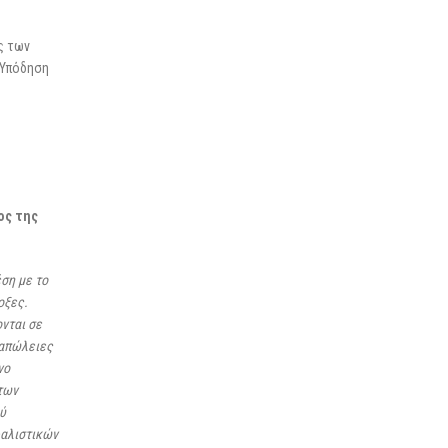
ς των
-Υπόδηση
ος της
ση με το
οξες.
νται σε
 απώλειες
νο
των
ύ
φαλιστικών