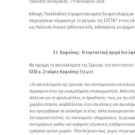
Περίοδος διενέργειας: 7-9 Ιανουαρίου 2026
Κάλυψη: Πανελλαδική στρωματοποιημένη δειγματοληψία με 
επιχειρήσεων σύμφωνα με το μητρώο της ΕΛΣΤΑΤ στους κλά
και Υπόλοιπο Λιανικό (αθλητικά είδη, ανθοπωλεία, κοσμήματα
Στ. Καφούνης: Η εορταστική αγορά δεν έφε
Με αφορμή τα αποτελέσματα της Έρευνας του Ινστιτούτου τ
ΕΣΕΕ κ. Σταύρος Καφούνης
δήλωσε:
«Τα αποτελέσματα της έρευνας του επιστημονικού επιτελείο
περασμένο έτος και συγκρατημένη επισκεψιμότητα. Μάλιστα, γ
Αλλά και για το άμεσο μέλλον, οι προσδοκίες τους για την 
χαμηλά επίπεδα, αναβάλλοντας έτσι επενδύσεις και προσλήψ
που προηγήθηκαν σε ολόκληρο το έτος αλλά συσσωρεύονται σ
λειτουργικό κόστος, τις οικονομικές υποχρεώσεις, τη μειωμ
ανατιμήσεων, καθώς και σοβαρούς εξωγενείς επιβαρυντικού
εμπορίου τρίτων χωρών. Όλα δείχνουν πως, χωρίς στοχευμέ