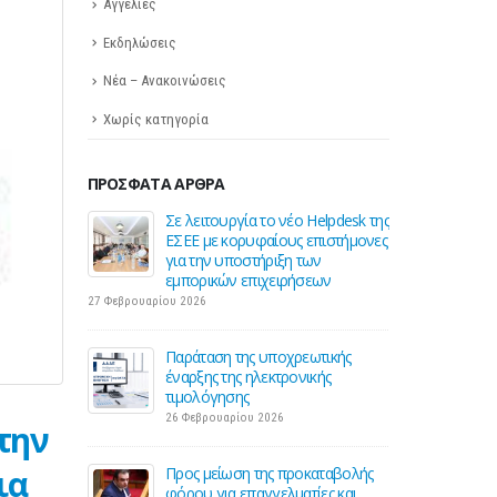
Αγγελίες
Εκδηλώσεις
Νέα – Ανακοινώσεις
Χωρίς κατηγορία
ΠΡΌΣΦΑΤΑ ΆΡΘΡΑ
 για την
Σε λειτουργία το νέο Helpdesk της
Διε
ηση της
ΕΣΕΕ με κορυφαίους επιστήμονες
περ
ς
για την υποστήριξη των
οδού
εμπορικών επιχειρήσεων
16 Μ
27 Φεβρουαρίου 2026
Ε για την
ΚΑΔ:
ση
Παράταση της υποχρεωτικής
αυτό
έναρξης της ηλεκτρονικής
4 Μα
τιμολόγησης
26 Φεβρουαρίου 2026
την
 2026:
Χειμ
για 1 στις 2
Χειρ
ια
Προς μείωση της προκαταβολής
επιχ
φόρου για επαγγελματίες και