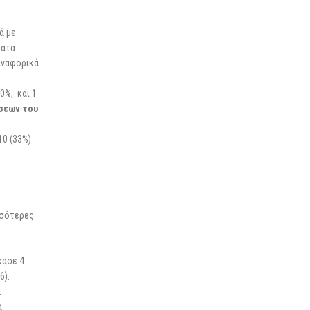
ά με
ματα
αναφορικά
0%, και 1
ήσεων του
10 (33%)
σσότερες
κασε 4
6).
.
α