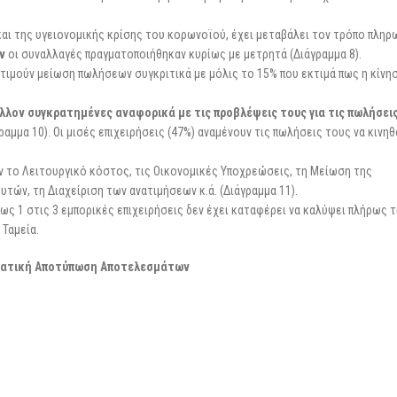
και της υγειονομικής κρίσης του κορωνοϊού, έχει μεταβάλει τον τρόπο πλη
ν
οι συναλλαγές πραγματοποιήθηκαν κυρίως με μετρητά (Διάγραμμα 8).
εκτιμούν μείωση πωλήσεων συγκριτικά με μόλις το 15% που εκτιμά πως η κίνη
λλον συγκρατημένες αναφορικά με τις προβλέψεις τους για τις πωλήσει
ραμμα 10). Οι μισές επιχειρήσεις (47%) αναμένουν τις πωλήσεις τους να κινη
ύν το Λειτουργικό κόστος, τις Οικονομικές Υποχρεώσεις, τη Μείωση της
ών, τη Διαχείριση των ανατιμήσεων κ.ά. (Διάγραμμα 11).
ως 1 στις 3 εμπορικές επιχειρήσεις δεν έχει καταφέρει να καλύψει πλήρως τ
 Ταμεία.
ματική Αποτύπωση Αποτελεσμάτων