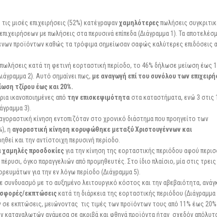
 τις μισές επιχειρήσεις (52%) κατέγραψαν
χαμηλότερες
πωλήσεις συγκριτικ
επιχειρήσεων με πωλήσεις στα περυσινά επίπεδα (Διάγραμμα 1). Τα αποτελέσ
μενων προϊόντων καθώς τα τρόφιμα σημείωσαν σαφώς καλύτερες επιδόσεις 
πωλήσεις κατά τη φετινή εορταστική περίοδο, το 46% δήλωσε μείωση έως 1
ιάγραμμα 2). Αυτό σημαίνει πως,
με αναγωγή επί του συνόλου των επιχειρ
ίωση τζίρου έως και 20%.
τρια ικανοποιημένες από
την επισκεψιμότητα
στα καταστήματα, ενώ 3 στις 
άγραμμα 3).
 αγοραστική κίνηση εντοπιζόταν στο χρονικό διάστημα που προηγείτο των
%), η
αγοραστική κίνηση κορυφώθηκε μεταξύ Χριστουγέννων και
ρηθεί και την αντίστοιχη περυσινή περίοδο.
ά χαμηλές προσδοκίες
για την κίνηση της εορταστικής περιόδου αφού περι
ε πέρυσι, όγκο παραγγελιών από προμηθευτές. Στο ίδιο πλαίσιο, μία στις τρεις
ρευμάτων για την εν λόγω περίοδο (Διάγραμμα 5).
ε συνδυασμό με το αυξημένο λειτουργικό κόστος και την αβεβαιότητα, ανάγ
οσφορές/εκπτώσεις
κατά τη διάρκεια της εορταστικής περιόδου (Διάγραμμα 
 σε εκπτώσεις, μειώνοντας τις τιμές των προϊόντων τους από 11% έως 20%
ων καταναλωτών ανάμεσα σε ακριβά και φθηνά προϊόντα ήταν σχεδόν απόλυτ