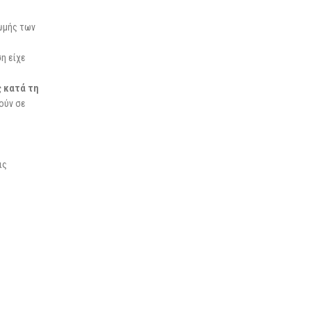
ρωμής των
ση είχε
ς κατά τη
θούν σε
ις