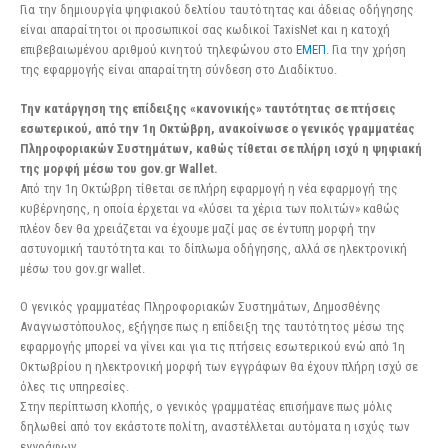
Για την δημιουργία ψηφιακού δελτίου ταυτότητας και άδειας οδήγησης
είναι απαραίτητοι οι προσωπικοί σας κωδικοί TaxisNet και η κατοχή
επιβεβαιωμένου αριθμού κινητού τηλεφώνου στο
ΕΜΕΠ
. Για την χρήση
της εφαρμογής είναι απαραίτητη σύνδεση στο Διαδίκτυο.
Την κατάργηση της επίδειξης «κανονικής» ταυτότητας σε πτήσεις
εσωτερικού, από την 1η Οκτώβρη, ανακοίνωσε ο γενικός γραμματέας
Πληροφοριακών Συστημάτων, καθώς τίθεται σε πλήρη ισχύ η ψηφιακή
της μορφή μέσω του gov.gr Wallet.
Από την 1η Οκτώβρη τίθεται σε πλήρη εφαρμογή η νέα εφαρμογή της
κυβέρνησης, η οποία έρχεται να «λύσει τα χέρια των πολιτών» καθώς
πλέον δεν θα χρειάζεται να έχουμε μαζί μας σε έντυπη μορφή την
αστυνομική ταυτότητα και το δίπλωμα οδήγησης, αλλά σε ηλεκτρονική
μέσω του gov.gr wallet.
O γενικός γραμματέας Πληροφοριακών Συστημάτων, Δημοσθένης
Αναγνωστόπουλος, εξήγησε πως η επίδειξη της ταυτότητος μέσω της
εφαρμογής μπορεί να γίνει και για τις πτήσεις εσωτερικού ενώ από 1η
Οκτωβρίου η ηλεκτρονική μορφή των εγγράφων θα έχουν πλήρη ισχύ σε
όλες τις υπηρεσίες.
Στην περίπτωση κλοπής, ο γενικός γραμματέας επισήμανε πως μόλις
δηλωθεί από τον εκάστοτε πολίτη, αναστέλλεται αυτόματα η ισχύς των
εγγράφων.