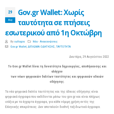
Gov.gr Wallet: Χωρίς
29
ταυτότητα σε πτήσεις
Αυγ
εσωτερικού από 1η Οκτώβρη
By
sullogos
Νέα - Ανακοινώσεις
Gov.gr Wallet
,
ΔΙΠΛΩΜΑ ΟΔΗΓΗΣΗΣ
,
ΤΑΥΤΟΤΗΤΑ
Δευτέρα, 29 Αυγούστου 2022
Το Gov.gr Wallet δίνει τη δυνατότητα δημιουργίας, αποθήκευσης και
ελέγχου
των νέων ψηφιακών δελτίων ταυτότητας και ψηφιακών αδειών
οδήγησης
.
Τα νέα ψηφιακά δελτία ταυτότητας και της άδειας οδήγησης είναι
ψηφιακά έγγραφα που εκδίδονται μέσω του gov.gr και είναι πλήρως
ισάξια με τα έγχαρτα έγγραφα, για κάθε νόμιμη χρήση εντός της
Ελληνικής επικράτειας. Δεν αποτελούν διεθνή ταξιδιωτικά έγγραφα.