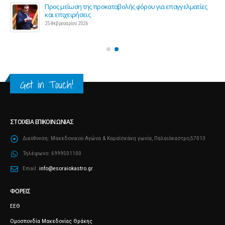
ς 2
Προς μείωση της προκαταβολής φόρου για επαγγελματίες
και επιχειρήσεις
25 Φεβρουαρίου 2026
Get in Touch!
ΣΤΟΙΧΕΊΑ ΕΠΙΚΟΙΝΩΝΊΑΣ
Διεύθυνση:
Μακεδονικού Αγώνα & Καραΐσκάκη γωνία, Παλαιόκαστρο,57013
Τηλέφωνο:
6999501100
Email:
info@esoraiokastro.gr
ΦΟΡΕΊΣ
ΕΕΘ
Ομοσπονδία Μακεδονίας Θράκης