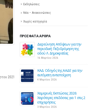
Εκδηλώσεις
Νέα – Ανακοινώσεις
Χωρίς κατηγορία
ΠΡΌΣΦΑΤΑ ΆΡΘΡΑ
 για την
Σε λειτουργία το νέο Helpdesk της
Διε
ηση της
ΕΣΕΕ με κορυφαίους επιστήμονες
περ
ς
για την υποστήριξη των
οδού
εμπορικών επιχειρήσεων
16 Μ
27 Φεβρουαρίου 2026
Ε για την
ΚΑΔ:
ση
Παράταση της υποχρεωτικής
αυτό
στου 2021
έναρξης της ηλεκτρονικής
4 Μα
τιμολόγησης
26 Φεβρουαρίου 2026
 2026:
Χειμ
για 1 στις 2
Χειρ
Προς μείωση της προκαταβολής
επιχ
φόρου για επαγγελματίες και
3 Μα
επιχειρήσεις