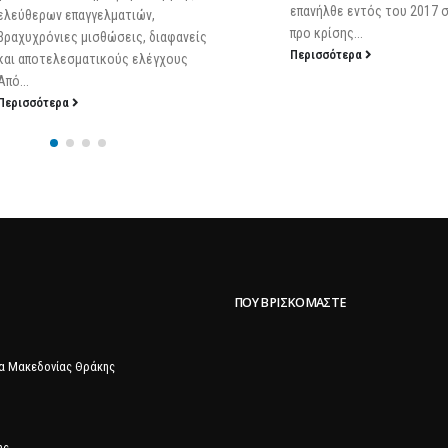
επανήλθε εντός του 2017 σε επίπεδα
σας γνωστοποιούμε ότι,
προ κρίσης...
δημοσιεύτηκε στην Εφημερ
Περισσότερα
Κυβερνήσεως (
Περισσότερα
ΠΟΥ ΒΡΙΣΚΌΜΑΣΤΕ
α Μακεδονίας Θράκης
ης