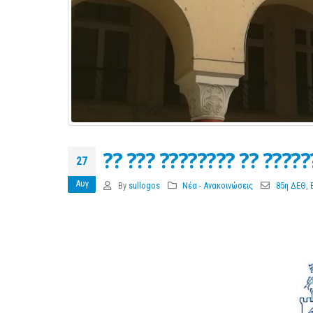
Διερεύνηση Απόψεων για την
περιοδική Πεζοδρόμηση της
οδού Λ. Δημοκρατίας
?? ??? ???????? ?? ?????
27
16 Μαρτίου 2026
27 
Αυγ
By
sullogos
Νέα - Ανακοινώσεις
85η ΔΕΘ
,
ΚΑΔ: Οδηγός της ΑΑΔΕ για την
αυτόματη αντιστοίχιση
4 Μαρτίου 2026
Χειμερινές Εκπτώσεις 2026:
Χειρότερες επιδόσεις για 1 στις 2
επιχειρήσεις
3 Μαρτίου 2026