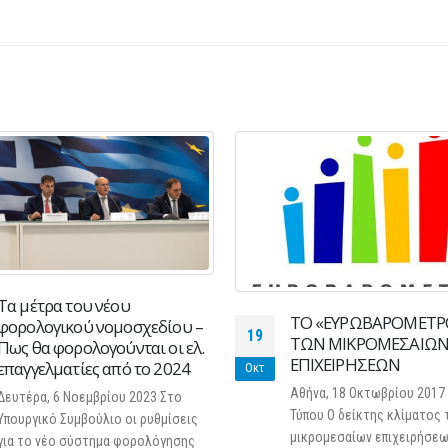
Εγκύκλιος ΕΣΕΕ για το
13
ΤΟ «ΕΥΡΩΒΑΡΟΜΕΤΡΟ»
Εορταστικό ωράριο
ΤΩΝ ΜΙΚΡΟΜΕΣΑΙΩΝ
καταστημάτων την Με
Απρ
ΕΠΙΧΕΙΡΗΣΕΩΝ
Εβδομάδα
Αθήνα, 18 Οκτωβρίου 2017 Δελτίο
Θέμα: Εορταστικό ωράριο
Τύπου Ο δείκτης κλίματος των
καταστημάτων την Μεγάλη
μικρομεσαίων επιχειρήσεων στην ΕΕ
Κυρίες και Κύριοι, Με την 