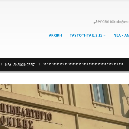
6999501100
|
info@eso
ΑΡΧΙΚΉ
ΤΑΥΤΌΤΗΤΑ Ε.Σ.Ω
ΝΈΑ – Α
ΝΈΑ - ΑΝΑΚΟΙΝΏΣΕΙΣ
?? ??? ???????? ?? ????????? ???? ???????????? ???? ??? ???