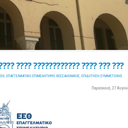
Σε λειτουργία το νέο Helpdesk της
Διερεύνηση Απόψεων
ΕΣΕΕ με κορυφαίους επιστήμονες
περιοδική Πεζοδρόμ
για την υποστήριξη των
οδού Λ. Δημοκρατία
???? ???? ???????????? ???? ??? ???
εμπορικών επιχειρήσεων
16 Μαρτίου 2026
Φεβρουαρίου 2026
ΕΕΘ
,
ΕΠΑΓΓΕΛΜΑΤΙΚΟ ΕΠΙΜΕΛΗΤΗΡΙΟ ΘΕΣΣΑΛΟΝΙΚΗΣ
,
ΕΠΙΔΟΤΗΣΗ ΣΥΜΜΕΤΟΧΗΣ
ΚΑΔ: Οδηγός της ΑΑΔ
Παράταση της υποχρεωτικής
αυτόματη αντιστοίχι
Παρασκευή, 27 Αυγού
έναρξης της ηλεκτρονικής
4 Μαρτίου 2026
τιμολόγησης
26 Φεβρουαρίου 2026
Χειμερινές Εκπτώσεις
Χειρότερες επιδόσεις 
Προς μείωση της προκαταβολής
επιχειρήσεις
φόρου για επαγγελματίες και
3 Μαρτίου 2026
επιχειρήσεις