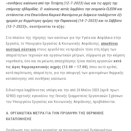
«
συνθήκες καύσωνα από την Τετάρτη (12-7-2023) έως και τις αρχές της
επόμενης εβδομάδας. Ο καύσωνας αυτός λαμβάνει την ονομασία CLEON και
εντάσσεται στα Επικίνδυνα Καιρικά Φαινόμενα με διάρκεια τουλάχιστον έξι
ημερών με θερμότερες ημέρες την Παρασκευή (14-7-2023) και το Σάββατο
(15-7-2023)
», συστήνονται τα εξής:
Στο πλαίσιο της τήρησης των κανόνων για την Υγεία και Ασφάλεια στην
Εργασία, το Υπουργείο Εργασίας & Κοινωνικής Ασφάλισης,
απευθύνει
αυστηρή σύσταση
στους εργοδότες να προβούν τόσο στη λήψη των
απαραίτητων τεχνικών και οργανωτικών μέτρων, σύμφωνα με την κείμενη
νομοθεσία, όσο και σε μείωση απασχόλησης ή/και παύση εργασιών
κατά
τις ώρες θερμοκρασιακής αιχμής (12.00 – 17.00)
, όπου αυτό κριθεί,
κατά περίπτωση, απαραίτητο, για την αποφυγή των φαινομένων θερμικής
καταπόνησης υπό συνθήκες καύσωνα.
Ειδικότερα λαμβάνοντας υπόψη και την από 26 Μαΐου 2023 (αριθ. πρωτ.
52903) σχετικής εγκυκλίου της Γενικής Γραμματείας Εργασιακών Σχέσεων
του Υπουργείου Εργασίας και Κοινωνικής Ασφάλισης, προβλέπονται:
Α. ΟΡΓΑΝΩΤΙΚΑ ΜΕΤΡΑ ΓΙΑ ΤΗΝ ΠΡΟΛΗΨΗ ΤΗΣ ΘΕΡΜΙΚΗΣ
ΚΑΤΑΠΟΝΗΣΗΣ
Οργάνωση του χρόνου εργασίας με προγραμματισμό διαλειμμάτων