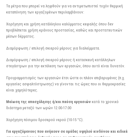
Τα μέτρα που μπορεί να ληφθούν για να αντιμετωπιστεί τυχόν θερμική
καταπόνηση των εργαζομένων περιλαμβάνουν:
Χορήγηση και χρήση κατάλληλου καλύμματος κεφαλής όπου δεν
προβλέπεται χρήση κράνους προστασίας, καθώς και προστατευτικών
μέσων δέρματος.
Διαμόρφωση / επιλογή σκιερού μέρους για διαλείμματα.
Διαμόρφωση / επιλογή σκιερού μέρους ή κατασκευή κατάλληλων
στεγάστρων για την εκτέλεση των εργασιών, όπου αυτό είναι δυνατόν.
Προγραμματισμός των εργασιών έτσι ώστε οι πλέον επιβαρυμένες (π.χ.
εργασίες ασφαλτόστρωσης) να γίνονται τις ώρες που οι θερμοκρασίες
είναι χαμηλότερες.
Μείωση της απασχόλησης ή/και παύση εργασιών
κατά το χρονικό
διάστημα μεταξύ των ωρών 12.00-17.00
Χορήγηση πόσιμου δροσερού νερού (10-15 °C).
Για εργαζόμενους που ανήκουν σε ομάδες υψηλού κινδύνου και ειδικά