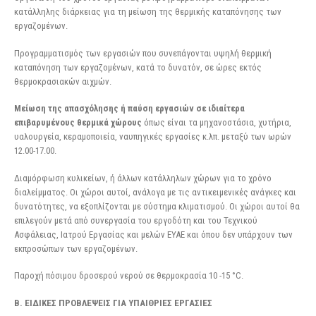
κατάλληλης διάρκειας για τη μείωση της θερμικής καταπόνησης των
εργαζομένων.
Προγραμματισμός των εργασιών που συνεπάγονται υψηλή θερμική
καταπόνηση των εργαζομένων, κατά το δυνατόν, σε ώρες εκτός
θερμοκρασιακών αιχμών.
Μείωση της απασχόλησης ή παύση εργασιών σε ιδιαίτερα
επιβαρυμένους θερμικά χώρους
όπως είναι τα μηχανοστάσια, χυτήρια,
υαλουργεία, κεραμοποιεία, ναυπηγικές εργασίες κ.λπ. μεταξύ των ωρών
12.00-17.00.
Διαμόρφωση κυλικείων, ή άλλων κατάλληλων χώρων για το χρόνο
διαλείμματος. Οι χώροι αυτοί, ανάλογα με τις αντικειμενικές ανάγκες και
δυνατότητες, να εξοπλίζονται με σύστημα κλιματισμού. Οι χώροι αυτοί θα
επιλεγούν μετά από συνεργασία του εργοδότη και του Τεχνικού
Ασφάλειας, Ιατρού Εργασίας και μελών ΕΥΑΕ και όπου δεν υπάρχουν των
εκπροσώπων των εργαζομένων.
Παροχή πόσιμου δροσερού νερού σε θερμοκρασία 10 -15 °C.
B
. ΕΙΔΙΚΕΣ ΠΡΟΒΛΕΨΕΙΣ ΓΙΑ ΥΠΑΙΘΡΙΕΣ ΕΡΓΑΣΙΕΣ