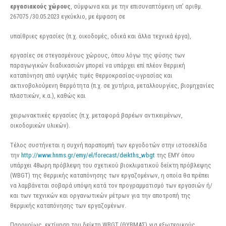
εργασιακούς χώρους
, σύμφωνα και με την επισυναπτόμενη υπ’ αριθμ.
267075 /30.05.2023 εγκύκλιο, με έμφαση σε
υπαίθριες εργασίες (π.χ. οικοδομές, οδικά και άλλα τεχνικά έργα),
εργασίες σε στεγασμένους χώρους, όπου λόγω της φύσης των
παραγωγικών διαδικασιών μπορεί να υπάρχει επί πλέον θερμική
καταπόνηση από υψηλές τιμές θερμοκρασίας-υγρασίας και
ακτινοβολούμενη θερμότητα (π.χ. σε χυτήρια, μεταλλουργίες, βιομηχανίες
πλαστικών, κ.α.), καθώς και
χειρωνακτικές εργασίες (π.χ. μεταφορά βαρέων αντικειμένων,
οικοδομικών υλικών).
Τέλος συστήνεται η συχνή παραπομπή των εργοδοτών στην ιστοσελίδα
την
http://www.hnms.gr/emy/el/forecast/deikths_wbgt
της ΕΜΥ όπου
υπάρχει 48ωρη πρόβλεψη του σχετικού βιοκλιματικού δείκτη πρόβλεψης
(WBGT) της θερμικής καταπόνησης των εργαζομένων, η οποία θα πρέπει
να λαμβάνεται σοβαρά υπόψη κατά τον προγραμματισμό των εργασιών ή/
και των τεχνικών και οργανωτικών μέτρων για την αποτροπή της
θερμικής καταπόνησης των εργαζομένων.
Παρομοίως, εκτίμηση του δείκτη WBGT (ΘΥΒΜΑΣ) για εξωτερικούς