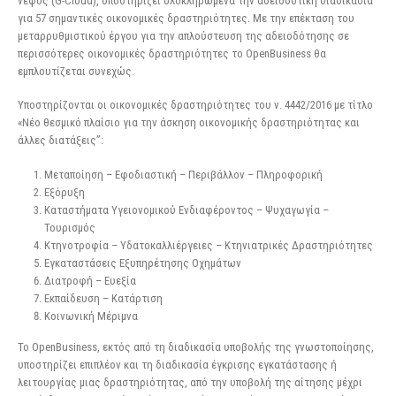
νέφος (G-Cloud), υποστηρίζει ολοκληρωμένα την αδειοδοτική διαδικασία
για 57 σημαντικές οικονομικές δραστηριότητες. Με την επέκταση του
μεταρρυθμιστικού έργου για την απλούστευση της αδειοδότησης σε
περισσότερες οικονομικές δραστηριότητες το OpenBusiness θα
εμπλουτίζεται συνεχώς.
Υποστηρίζονται οι οικονομικές δραστηριότητες του ν. 4442/2016 με τίτλο
«Νέο θεσμικό πλαίσιο για την άσκηση οικονομικής δραστηριότητας και
άλλες διατάξεις”:
Μεταποίηση – Εφοδιαστική – Περιβάλλον – Πληροφορική
Εξόρυξη
Καταστήματα Υγειονομικού Ενδιαφέροντος – Ψυχαγωγία –
Τουρισμός
Κτηνοτροφία – Υδατοκαλλιέργειες – Κτηνιατρικές Δραστηριότητες
Εγκαταστάσεις Εξυπηρέτησης Οχημάτων
Διατροφή – Ευεξία
Εκπαίδευση – Κατάρτιση
Κοινωνική Μέριμνα
Το OpenBusiness, εκτός από τη διαδικασία υποβολής της γνωστοποίησης,
υποστηρίζει επιπλέον και τη διαδικασία έγκρισης εγκατάστασης ή
λειτουργίας μιας δραστηριότητας, από την υποβολή της αίτησης μέχρι