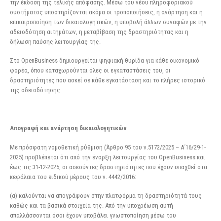
την έκδοση της τελικής απόφασης. Μέσω του νέου πληροφοριακού
συστήματος υποστηρίζονται ακόμα οι τροποποιήσεις, η ανάρτηση και η
επικαιροποίηση των δικαιολογητικών, η υποβολή άλλων συναφών με την
αδειοδότηση αιτημάτων, η μεταβίβαση της δραστηριότητας και η
δήλωση παύσης λειτουργίας της.
Στο OpenBusiness δημιουργείται ψηφιακή θυρίδα για κάθε οικονομικό
φορέα, όπου καταχωρούνται όλες οι εγκαταστάσεις του, οι
δραστηριότητες που ασκεί σε κάθε εγκατάσταση και το πλήρες ιστορικό
της αδειοδότησης.
Απογραφή και ανάρτηση δικαιολογητικών
Με πρόσφατη νομοθετική ρύθμιση (Άρθρο 95 του ν.5172/2025 – Α΄16/29-1-
2025) προβλέπεται ότι από την έναρξη λειτουργίας του OpenBusiness και
έως τις 31-12-2025, οι ασκούντες δραστηριότητες που έχουν υπαχθεί στα
κεφάλαια του ειδικού μέρους του ν. 4442/2016:
(α) καλούνται να απογράψουν στην πλατφόρμα τη δραστηριότητά τους
καθώς και τα βασικά στοιχεία της. Από την υποχρέωση αυτή
απαλλάσσονται όσοι έχουν υποβάλει γνωστοποίηση μέσω του