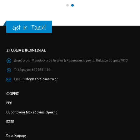
Get in Touch!
ΣΤΟΙΧΕΊΑ ΕΠΙΚΟΙΝΩΝΊΑΣ
Διεύθυνση:
Μακεδονικού Αγώνα & Καραΐσκάκη γωνία, Παλαιόκαστρο,57013
Τηλέφωνο:
6999501100
Email:
info@esoraiokastro.gr
ΦΟΡΕΊΣ
ΕΕΘ
Ομοσπονδία Μακεδονίας Θράκης
ΕΣΕΕ
Όροι Χρήσης