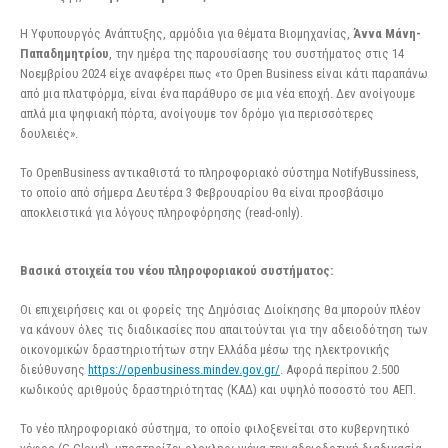
Η Υφυπουργός Ανάπτυξης, αρμόδια για θέματα Βιομηχανίας,
Άννα Μάνη-
Παπαδημητρίου
, την ημέρα της παρουσίασης του συστήματος στις 14
Νοεμβρίου 2024 είχε αναφέρει πως «το Open Business είναι κάτι παραπάνω
από μια πλατφόρμα, είναι ένα παράθυρο σε μια νέα εποχή. Δεν ανοίγουμε
απλά μια ψηφιακή πόρτα, ανοίγουμε τον δρόμο για περισσότερες
δουλειές».
Το OpenBusiness αντικαθιστά το πληροφοριακό σύστημα NotifyBussiness,
το οποίο από σήμερα Δευτέρα 3 Φεβρουαρίου θα είναι προσβάσιμο
αποκλειστικά για λόγους πληροφόρησης (read-only).
Βασικά στοιχεία του νέου πληροφοριακού συστήματος:
Οι επιχειρήσεις και οι φορείς της Δημόσιας Διοίκησης θα μπορούν πλέον
να κάνουν όλες τις διαδικασίες που απαιτούνται για την αδειοδότηση των
οικονομικών δραστηριοτήτων στην Ελλάδα μέσω της ηλεκτρονικής
διεύθυνσης
https://openbusiness.mindev.gov.gr/
. Αφορά περίπου 2.500
κωδικούς αριθμούς δραστηριότητας (ΚΑΔ) και υψηλό ποσοστό του ΑΕΠ.
Το νέο πληροφοριακό σύστημα, το οποίο φιλοξενείται στο κυβερνητικό