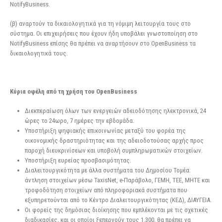
NotifyBusiness.
(β) αναρτούν τα δικαιολογητικά για τη νόμιμη λειτουργία τους στο
σύστημα. Οι επιχειρήσεις που έχουν ήδη υποβάλει γνωστοποίηση στο
NotifyBusiness επίσης θα πρέπει να αναρτήσουν στο OpenBusiness τα
δικαιολογητικά τους.
Κύρια οφέλη από τη χρήση του OpenBusiness
Διεκπεραίωση όλων των ενεργειών αδειοδότησης ηλεκτρονικά, 24
ώρες το 24ωρο, 7 ημέρες την εβδομάδα.
Υποστήριξη ψηφιακής επικοινωνίας μεταξύ του φορέα της
οικονομικής δραστηριότητας και της αδειοδοτούσας αρχής προς
παροχή διευκρινίσεων και υποβολή συμπληρωματικών στοιχείων.
Υποστήριξη ευρείας προσβασιμότητας.
Διαλειτουργικότητα με άλλα συστήματα του Δημοσίου Τομέα:
άντληση στοιχείων μέσω TaxisNet, e-Παράβολο, ΓΕΜΗ, ΤΕΕ, ΜΗΤΕ και
τροφοδότηση στοιχείων από πληροφοριακά συστήματα που
εξυπηρετούνται από το Κέντρο Διαλειτουργικότητας (ΚΕΔ), ΔΙΑΥΓΕΙΑ.
Οι φορείς της δημόσιας διοίκησης που εμπλέκονται με τις σχετικές
διαδικασίες, και οι οποίοι ξεπερνούν τους 1.300, θα πρέπει να