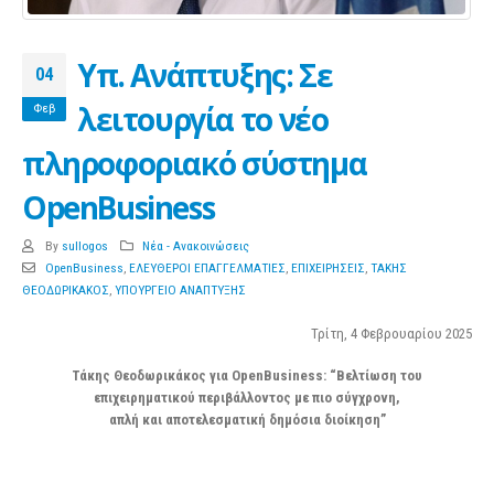
Υπ. Ανάπτυξης: Σε
04
λειτουργία το νέο
Φεβ
πληροφοριακό σύστημα
OpenBusiness
By
sullogos
Νέα - Ανακοινώσεις
OpenBusiness
,
ΕΛΕΥΘΕΡΟΙ ΕΠΑΓΓΕΛΜΑΤΙΕΣ
,
ΕΠΙΧΕΙΡΗΣΕΙΣ
,
ΤΑΚΗΣ
ΘΕΟΔΩΡΙΚΑΚΟΣ
,
ΥΠΟΥΡΓΕΙΟ ΑΝΑΠΤΥΞΗΣ
Τρίτη, 4 Φεβρουαρίου 2025
Τάκης Θεοδωρικάκος για OpenBusiness: “Βελτίωση του
επιχειρηματικού περιβάλλοντος με πιο σύγχρονη,
απλή και αποτελεσματική δημόσια διοίκηση”