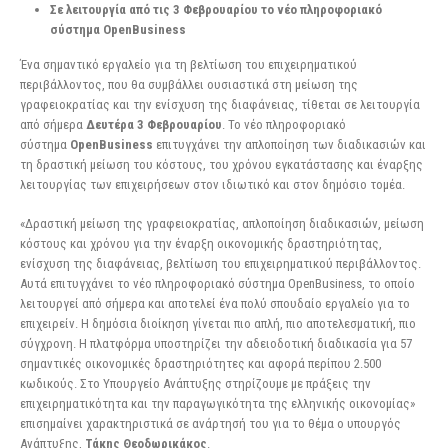
Σε λειτουργία από τις 3 Φεβρουαρίου το νέο πληροφοριακό
σύστημα OpenBusiness
Ένα σημαντικό εργαλείο για τη βελτίωση του επιχειρηματικού
περιβάλλοντος, που θα συμβάλλει ουσιαστικά στη μείωση της
γραφειοκρατίας και την ενίσχυση της διαφάνειας, τίθεται σε λειτουργία
από σήμερα
Δευτέρα 3 Φεβρουαρίου
. Το νέο πληροφοριακό
σύστημα
OpenBusiness
επιτυγχάνει την απλοποίηση των διαδικασιών και
τη δραστική μείωση του κόστους, του χρόνου εγκατάστασης και έναρξης
λειτουργίας των επιχειρήσεων στον ιδιωτικό και στον δημόσιο τομέα.
«Δραστική μείωση της γραφειοκρατίας, απλοποίηση διαδικασιών, μείωση
κόστους και χρόνου για την έναρξη οικονομικής δραστηριότητας,
ενίσχυση της διαφάνειας, βελτίωση του επιχειρηματικού περιβάλλοντος.
Αυτά επιτυγχάνει το νέο πληροφοριακό σύστημα OpenBusiness, το οποίο
λειτουργεί από σήμερα και αποτελεί ένα πολύ σπουδαίο εργαλείο για το
επιχειρείν. Η δημόσια διοίκηση γίνεται πιο απλή, πιο αποτελεσματική, πιο
σύγχρονη. Η πλατφόρμα υποστηρίζει την αδειοδοτική διαδικασία για 57
σημαντικές οικονομικές δραστηριότητες και αφορά περίπου 2.500
κωδικούς. Στο Υπουργείο Ανάπτυξης στηρίζουμε με πράξεις την
επιχειρηματικότητα και την παραγωγικότητα της ελληνικής οικονομίας»
επισημαίνει χαρακτηριστικά σε ανάρτησή του για το θέμα ο υπουργός
Ανάπτυξης,
Τάκης Θεοδωρικάκος
.