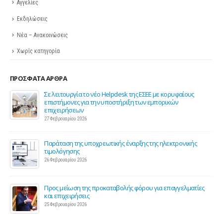
Αγγελίες
Εκδηλώσεις
Νέα – Ανακοινώσεις
Χωρίς κατηγορία
ΠΡΌΣΦΑΤΑ ΆΡΘΡΑ
ης
Σε λειτουργία το νέο Helpdesk της ΕΣΕΕ με κορυφαίους
επιστήμονες για την υποστήριξη των εμπορικών
επιχειρήσεων
27 Φεβρουαρίου 2026
Παράταση της υποχρεωτικής έναρξης της ηλεκτρονικής
τιμολόγησης
26 Φεβρουαρίου 2026
ς 2
Προς μείωση της προκαταβολής φόρου για επαγγελματίες
και επιχειρήσεις
25 Φεβρουαρίου 2026