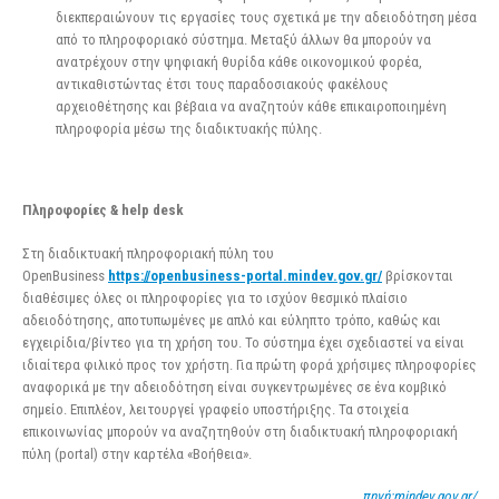
διεκπεραιώνουν τις εργασίες τους σχετικά με την αδειοδότηση μέσα
από το πληροφοριακό σύστημα. Μεταξύ άλλων θα μπορούν να
ανατρέχουν στην ψηφιακή θυρίδα κάθε οικονομικού φορέα,
αντικαθιστώντας έτσι τους παραδοσιακούς φακέλους
αρχειοθέτησης και βέβαια να αναζητούν κάθε επικαιροποιημένη
πληροφορία μέσω της διαδικτυακής πύλης.
Πληροφορίες & help desk
Στη διαδικτυακή πληροφοριακή πύλη του
OpenBusiness
https://openbusiness-portal.mindev.gov.gr/
βρίσκονται
διαθέσιμες όλες οι πληροφορίες για το ισχύον θεσμικό πλαίσιο
αδειοδότησης, αποτυπωμένες με απλό και εύληπτο τρόπο, καθώς και
εγχειρίδια/βίντεο για τη χρήση του. Το σύστημα έχει σχεδιαστεί να είναι
ιδιαίτερα φιλικό προς τον χρήστη. Για πρώτη φορά χρήσιμες πληροφορίες
αναφορικά με την αδειοδότηση είναι συγκεντρωμένες σε ένα κομβικό
σημείο. Επιπλέον, λειτουργεί γραφείο υποστήριξης. Τα στοιχεία
επικοινωνίας μπορούν να αναζητηθούν στη διαδικτυακή πληροφοριακή
πύλη (portal) στην καρτέλα «Βοήθεια».
πηγή:mindev.gov.gr/