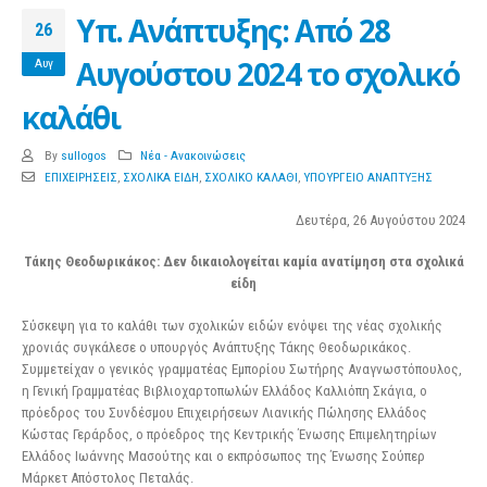
Υπ. Ανάπτυξης: Από 28
26
Αυγούστου 2024 το σχολικό
Αυγ
καλάθι
By
sullogos
Νέα - Ανακοινώσεις
ΕΠΙΧΕΙΡΗΣΕΙΣ
,
ΣΧΟΛΙΚΑ ΕΙΔΗ
,
ΣΧΟΛΙΚΟ ΚΑΛΑΘΙ
,
ΥΠΟΥΡΓΕΙΟ ΑΝΑΠΤΥΞΗΣ
Δευτέρα, 26 Αυγούστου 2024
Τάκης Θεοδωρικάκος: Δεν δικαιολογείται καμία ανατίμηση στα σχολικά
είδη
Σύσκεψη για το καλάθι των σχολικών ειδών ενόψει της νέας σχολικής
χρονιάς συγκάλεσε ο υπουργός Ανάπτυξης Τάκης Θεοδωρικάκος.
Συμμετείχαν ο γενικός γραμματέας Εμπορίου Σωτήρης Αναγνωστόπουλος,
η Γενική Γραμματέας Βιβλιοχαρτοπωλών Ελλάδος Καλλιόπη Σκάγια, ο
πρόεδρος του Συνδέσμου Επιχειρήσεων Λιανικής Πώλησης Ελλάδος
Κώστας Γεράρδος, ο πρόεδρος της Κεντρικής Ένωσης Επιμελητηρίων
Ελλάδος Ιωάννης Μασούτης και ο εκπρόσωπος της Ένωσης Σούπερ
Μάρκετ Απόστολος Πεταλάς.