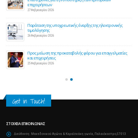
επιχειρήσεων
27 Φεβρουαρίου 2026
Παράταση της υποχρεωτικής έναρξης της ηλεκτρονικής
τιμολόγησης
26 Φεβρουαρίου 2026
ς 2
Προς μείωση της προκαταβολής φόρου για επαγγελματίες
και επιχειρήσεις
25 Φεβρουαρίου 2026
Get in Touch!
ΣΤΟΙΧΕΊΑ ΕΠΙΚΟΙΝΩΝΊΑΣ
Διεύθυνση:
Μακεδονικού Αγώνα & Καραΐσκάκη γωνία, Παλαιόκαστρο,57013