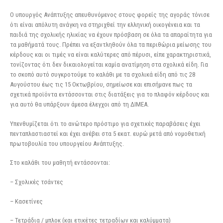
Ο υπουργός Ανάπτυξης απευθυνόμενος στους φορείς της αγοράς τόνισε
ότι είναι απόλυτη ανάγκη να στηριχθεί την ελληνική οικογένεια και τα
παιδιά της σχολικής ηλικίας να έχουν πρόσβαση σε όλα τα απαραίτητα για
τα μαθήματά τους. Πρέπει να εξαντληθούν όλα τα περιθώρια μείωσης του
κέρδους και οι τιμές να είναι καλύτερες από πέρυσι, είπε χαρακτηριστικά,
τονίζοντας ότι δεν δικαιολογείται καμία ανατίμηση στα σχολικά είδη. Για
το σκοπό αυτό συγκροτούμε το καλάθι με τα σχολικά είδη από τις 28
Αυγούστου έως τις 15 Οκτωβρίου, σημείωσε και επισήμανε πως τα
σχετικά προϊόντα εντάσσονται στις διατάξεις για το πλαφόν κέρδους και
για αυτό θα υπάρξουν άμεσα έλεγχοι από τη ΔΙΜΕΑ.
Υπενθυμίζεται ότι το ανώτερο πρόστιμο για σχετικές παραβάσεις έχει
πενταπλαστιαστεί και έχει ανέβει στα 5 εκατ. ευρώ μετά από νομοθετική
πρωτοβουλία του υπουργείου Ανάπτυξης.
Στο καλάθι του μαθητή εντάσσονται:
– Σχολικές τσάντες
– Κασετίνες
– Τετράδια / μπλοκ (και ετικέτες τετραδίων και καλύμματα)