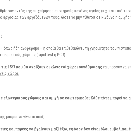
υθμίσουν εντός της επιχείρησης αυστηρούς κανόνες υγείας (π.χ. τακτικό τεσ
ο εργασίας των εργαζόμενων τους, ώστε να μην τίθεται σε κίνδυνο η αμιγής
 ;
 – όπως ήδη αναφέραμε – η οποία θα επιβεβαιώνει τη γνησιότητα του πιστοπ
 σε μικτούς χώρους (rapid test ή PCR).
 τις 15/7 που θα ανοίξουν οι κλειστοί χώροι συνάθροισης
να μπορούν να ε
γείς χώροι.
σε εξωτερικούς χώρους και αμιγή σε εσωτερικούς; Κάθε πότε μπορεί να α
ης μπορεί να γίνεται άπαξ.
ιες και παρέες να βγαίνουν μαζί έξω, εφόσον δεν είναι όλοι εμβολιασμέ