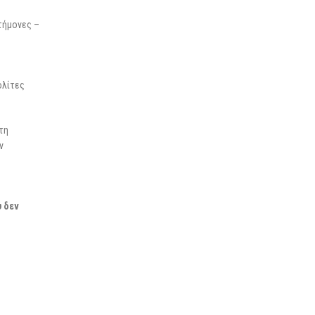
στήμονες –
ολίτες
τη
ν
υ δεν