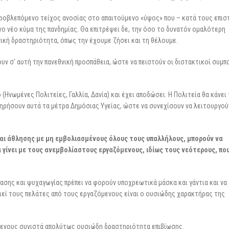
ο προβλεπόμενο τείχος ανοσίας στο απαιτούμενο «ύψος» που – κατά τους επι
νο νέο κύμα της πανδημίας. Θα επιτρέψει δε, την όσο το δυνατόν ομαλότερη
ική δραστηριότητα, όπως την έχουμε ζήσει και τη θέλουμε.
υν σ’ αυτή την πανεθνική προσπάθεια, ώστε να πειστούν οι διστακτικοί συμπ
(Ηνωμένες Πολιτείες, Γαλλία, Δανία) και έχει αποδώσει. Η Πολιτεία θα κάνει 
τηρήσουν αυτά τα μέτρα Δημόσιας Υγείας, ώστε να συνεχίσουν να λειτουργού
αι άθλησης με μη εμβολιασμένους όλους τους υπαλλήλους, μπορούν να
α γίνει με τους ανεμβολίαστους εργαζόμενους, ιδίως τους νεότερους, πο
ασης και ψυχαγωγίας πρέπει να φορούν υποχρεωτικά μάσκα και γάντια και να
ιεί τους πελάτες από τους εργαζόμενους είναι ο ουσιώδης χαρακτήρας της
ζόμενους συνιστά απολύτως ουσιώδη δραστηριότητα επιβίωσης.