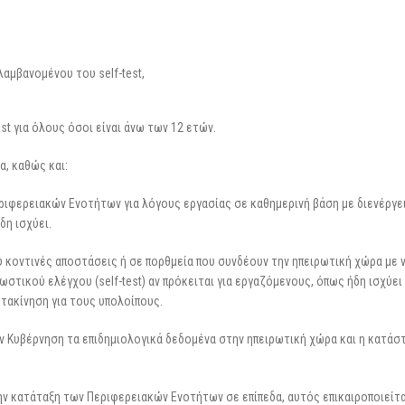
λαμβανομένου του self-test,
est για όλους όσοι είναι άνω των 12 ετών.
α, καθώς και:
ριφερειακών Ενοτήτων για λόγους εργασίας σε καθημερινή βάση με διενέργε
δη ισχύει.
ύ κοντινές αποστάσεις ή σε πορθμεία που συνδέουν την ηπειρωτική χώρα με
στικού ελέγχου (self-test) αν πρόκειται για εργαζόμενους, όπως ήδη ισχύει 
ετακίνηση για τους υπολοίπους.
την Κυβέρνηση τα επιδημιολογικά δεδομένα στην ηπειρωτική χώρα και η κατάσ
ην κατάταξη των Περιφερειακών Ενοτήτων σε επίπεδα, αυτός επικαιροποιείτ