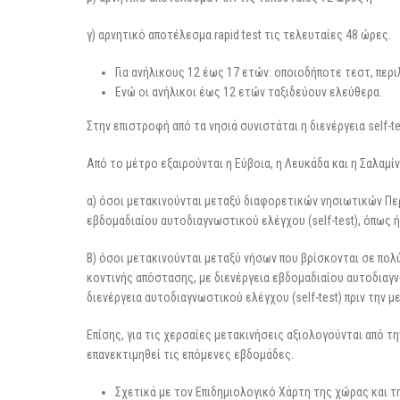
γ) αρνητικό αποτέλεσμα rapid test τις τελευταίες 48 ώρες.
Για ανήλικους 12 έως 17 ετών: οποιοδήποτε τεστ, περι
Ενώ οι ανήλικοι έως 12 ετών ταξιδεύουν ελεύθερα.
Στην επιστροφή από τα νησιά συνιστάται η διενέργεια self-t
Από το μέτρο εξαιρούνται η Εύβοια, η Λευκάδα και η Σαλαμίν
α) όσοι μετακινούνται μεταξύ διαφορετικών νησιωτικών Πε
εβδομαδιαίου αυτοδιαγνωστικού ελέγχου (self-test), όπως ή
Β) όσοι μετακινούνται μεταξύ νήσων που βρίσκονται σε πολ
κοντινής απόστασης, με διενέργεια εβδομαδιαίου αυτοδιαγνω
διενέργεια αυτοδιαγνωστικού ελέγχου (self-test) πριν την μ
Επίσης, για τις χερσαίες μετακινήσεις αξιολογούνται από 
επανεκτιμηθεί τις επόμενες εβδομάδες.
Σχετικά με τον Επιδημιολογικό Χάρτη της χώρας και τ