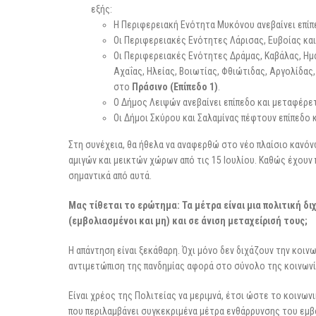
εξής:
Η Περιφερειακή Ενότητα Μυκόνου ανεβαίνει επίπε
Οι Περιφερειακές Ενότητες Λάρισας, Ευβοίας και
Οι Περιφερειακές Ενότητες Δράμας, Καβάλας, Ημ
Αχαΐας, Ηλείας, Βοιωτίας, Φθιώτιδας, Αργολίδας
στο
Πράσινο (Επίπεδο 1)
.
Ο Δήμος Λειψών ανεβαίνει επίπεδο και μεταφέρετα
Οι Δήμοι Σκύρου και Σαλαμίνας πέφτουν επίπεδο 
Στη συνέχεια, θα ήθελα να αναφερθώ στο νέο πλαίσιο κανόν
αμιγών και μεικτών χώρων από τις 15 Ιουλίου. Καθώς έχουν
σημαντικά από αυτά.
Μας τίθεται το ερώτημα: Τα μέτρα είναι μια πολιτική δ
(εμβολιασμένοι και μη) και σε άνιση μεταχείρισή τους;
Η απάντηση είναι ξεκάθαρη. Όχι μόνο δεν διχάζουν την κοιν
αντιμετώπιση της πανδημίας αφορά στο σύνολο της κοινωνί
Είναι χρέος της Πολιτείας να μεριμνά, έτσι ώστε το κοινωνι
που περιλαμβάνει συγκεκριμένα μέτρα ενθάρρυνσης του εμβ