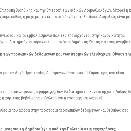
Επιτροπή Βιοηθικής και την Επιτροπή των ειδικών Λοιμωξιολόγων. Μπορεί η 
άζουμε καθώς η μάχη με τον κορονοϊό δεν έχει τελειώσει. Ασφαλείς είναι μό
 υγειονομικά: οι εμβολιασμένοι πολίτες επανέρχονται στην κανονικότητα,
ήνες. Διατηρούνται παράλληλα οι κανόνες Δημόσιας Υγείας για τους ανεμβολ
ση των προσωπικών δεδομένων και των ατομικών ελευθεριών; Θίγουν τη
και με την Αρχή Προστασίας Δεδομένων Προσωπικού Χαρακτήρα, που είναι
εται μέσω ψηφιακής εφαρμογής, δεν θα διατηρείται κανένα αρχείο. Απλώς θ
 ή χάρτινης βεβαίωσης εμβολιασμού ή νόσησης και ως εκεί.
μοθεσία που αφορά στην προστασία προσωπικών δεδομένων και βεβαίως στα
ιμνας για τη Δημόσια Υγεία από την Πολιτεία στις επιχειρήσεις;