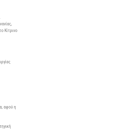
.
νανίας,
το Κίτρινο
υργίας
α, αφού η
τηγική