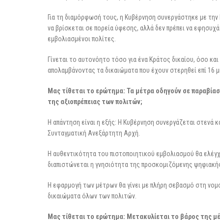
Για τη διαμόρφωσή τους, η Κυβέρνηση συνεργάστηκε με την 
να βρίσκεται σε πορεία ύφεσης, αλλά δεν πρέπει να εφησυχ
εμβολιασμένοι πολίτες.
Γίνεται το αυτονόητο τόσο για ένα Κράτος δικαίου, όσο και
απολαμβάνοντας τα δικαιώματα που έχουν στερηθεί επί 16 μ
Μας τίθεται το ερώτημα: Τα μέτρα οδηγούν σε παραβία
της αξιοπρέπειας των πολιτών;
Η απάντηση είναι η εξής: Η Κυβέρνηση συνεργάζεται στενά 
Συνταγματική Ανεξάρτητη Αρχή.
Η αυθεντικότητα του πιστοποιητικού εμβολιασμού θα ελέγχ
διαπιστώνεται η γνησιότητα της προσκομιζόμενης ψηφιακής
Η εφαρμογή των μέτρων θα γίνει με πλήρη σεβασμό στη νο
δικαιώματα όλων των πολιτών.
Μας τίθεται το ερώτημα: Μετακυλίεται το βάρος της μέρ