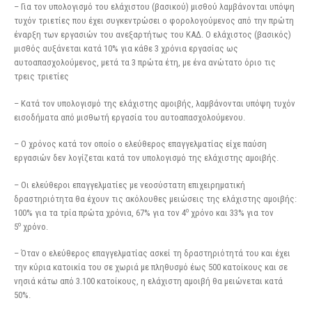
– Για τον υπολογισμό του ελάχιστου (βασικού) μισθού λαμβάνονται υπόψη
τυχόν τριετίες που έχει συγκεντρώσει ο φορολογούμενος από την πρώτη
έναρξη των εργασιών του ανεξαρτήτως του ΚΑΔ. Ο ελάχιστος (βασικός)
μισθός αυξάνεται κατά 10% για κάθε 3 χρόνια εργασίας ως
αυτοαπασχολούμενος, μετά τα 3 πρώτα έτη, με ένα ανώτατο όριο τις
τρεις τριετίες
– Κατά τον υπολογισμό της ελάχιστης αμοιβής, λαμβάνονται υπόψη τυχόν
εισοδήματα από μισθωτή εργασία του αυτοαπασχολούμενου.
– Ο χρόνος κατά τον οποίο ο ελεύθερος επαγγελματίας είχε παύση
εργασιών δεν λογίζεται κατά τον υπολογισμό της ελάχιστης αμοιβής.
– Οι ελεύθεροι επαγγελματίες με νεοσύστατη επιχειρηματική
δραστηριότητα θα έχουν τις ακόλουθες μειώσεις της ελάχιστης αμοιβής:
ο
100% για τα τρία πρώτα χρόνια, 67% για τον 4
χρόνο και 33% για τον
ο
5
χρόνο.
– Όταν ο ελεύθερος επαγγελματίας ασκεί τη δραστηριότητά του και έχει
την κύρια κατοικία του σε χωριά με πληθυσμό έως 500 κατοίκους και σε
νησιά κάτω από 3.100 κατοίκους, η ελάχιστη αμοιβή θα μειώνεται κατά
50%.