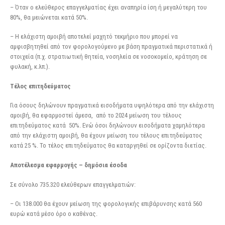
– Όταν ο ελεύθερος επαγγελματίας έχει αναπηρία ίση ή μεγαλύτερη του
80%, θα μειώνεται κατά 50%.
– Η ελάχιστη αμοιβή αποτελεί μαχητό τεκμήριο που μπορεί να
αμφισβητηθεί από τον φορολογούμενο με βάση πραγματικά περιστατικά ή
στοιχεία (π.χ. στρατιωτική θητεία, νοσηλεία σε νοσοκομείο, κράτηση σε
φυλακή, κ.λπ.).
Τέλος επιτηδεύματος
Για όσους δηλώνουν πραγματικά εισοδήματα υψηλότερα από την ελάχιστη
αμοιβή, θα εφαρμοστεί άμεσα, από το 2024 μείωση του τέλους
επιτηδεύματος κατά 50%. Ενώ όσοι δηλώνουν εισοδήματα χαμηλότερα
από την ελάχιστη αμοιβή, θα έχουν μείωση του τέλους επιτηδεύματος
κατά 25 %. Το τέλος επιτηδεύματος θα καταργηθεί σε ορίζοντα διετίας.
Αποτέλεσμα εφαρμογής – δημόσια έσοδα
Σε σύνολο 735.320 ελεύθερων επαγγελματιών:
– Οι 138.000 θα έχουν μείωση της φορολογικής επιβάρυνσης κατά 560
ευρώ κατά μέσο όρο ο καθένας.