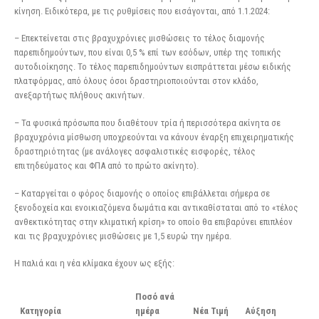
κίνηση. Ειδικότερα, με τις ρυθμίσεις που εισάγονται, από 1.1.2024:
– Επεκτείνεται στις βραχυχρόνιες μισθώσεις το τέλος διαμονής
παρεπιδημούντων, που είναι 0,5 % επί των εσόδων, υπέρ της τοπικής
αυτοδιοίκησης. Το τέλος παρεπιδημούντων εισπράττεται μέσω ειδικής
πλατφόρμας, από όλους όσοι δραστηριοποιούνται στον κλάδο,
ανεξαρτήτως πλήθους ακινήτων.
– Τα φυσικά πρόσωπα που διαθέτουν τρία ή περισσότερα ακίνητα σε
βραχυχρόνια μίσθωση υποχρεούνται να κάνουν έναρξη επιχειρηματικής
δραστηριότητας (με ανάλογες ασφαλιστικές εισφορές, τέλος
επιτηδεύματος και ΦΠΑ από το πρώτο ακίνητο).
– Καταργείται ο φόρος διαμονής ο οποίος επιβάλλεται σήμερα σε
ξενοδοχεία και ενοικιαζόμενα δωμάτια και αντικαθίσταται από το «τέλος
ανθεκτικότητας στην κλιματική κρίση» το οποίο θα επιβαρύνει επιπλέον
και τις βραχυχρόνιες μισθώσεις με 1,5 ευρώ την ημέρα.
Η παλιά και η νέα κλίμακα έχουν ως εξής:
Ποσό ανά
Κατηγορία
ημέρα
Νέα Τιμή
Αύξηση