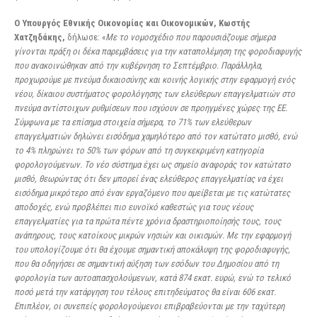
Ο Υπουργός Εθνικής Οικονομίας και Οικονομικών, Κωστής
Χατζηδάκης,
δήλωσε: «
Με το νομοσχέδιο που παρουσιάζουμε σήμερα
γίνονται πράξη οι δέκα παρεμβάσεις για την καταπολέμηση της φοροδιαφυγής
που ανακοινώθηκαν από την κυβέρνηση το Σεπτέμβριο. Παράλληλα,
προχωρούμε με πνεύμα δικαιοσύνης και κοινής λογικής στην εφαρμογή ενός
νέου, δίκαιου συστήματος φορολόγησης των ελεύθερων επαγγελματιών στο
πνεύμα αντίστοιχων ρυθμίσεων που ισχύουν σε προηγμένες χώρες της ΕΕ.
Σύμφωνα με τα επίσημα στοιχεία σήμερα, το 71% των ελεύθερων
επαγγελματιών δηλώνει εισόδημα χαμηλότερο από τον κατώτατο μισθό, ενώ
το 4% πληρώνει το 50% των φόρων από τη συγκεκριμένη κατηγορία
φορολογούμενων. Το νέο σύστημα έχει ως σημείο αναφοράς τον κατώτατο
μισθό, θεωρώντας ότι δεν μπορεί ένας ελεύθερος επαγγελματίας να έχει
εισόδημα μικρότερο από έναν εργαζόμενο που αμείβεται με τις κατώτατες
αποδοχές, ενώ προβλέπει πιο ευνοϊκό καθεστώς για τους νέους
επαγγελματίες για τα πρώτα πέντε χρόνια δραστηριοποίησής τους, τους
ανάπηρους, τους κατοίκους μικρών νησιών και οικισμών. Με την εφαρμογή
του υπολογίζουμε ότι θα έχουμε σημαντική αποκάλυψη της φοροδιαφυγής,
που θα οδηγήσει σε σημαντική αύξηση των εσόδων του Δημοσίου από τη
φορολογία των αυτοαπασχολούμενων, κατά 874 εκατ. ευρώ, ενώ το τελικό
ποσό μετά την κατάργηση του τέλους επιτηδεύματος θα είναι 606 εκατ.
Επιπλέον, οι συνεπείς φορολογούμενοι επιβραβεύονται με την ταχύτερη