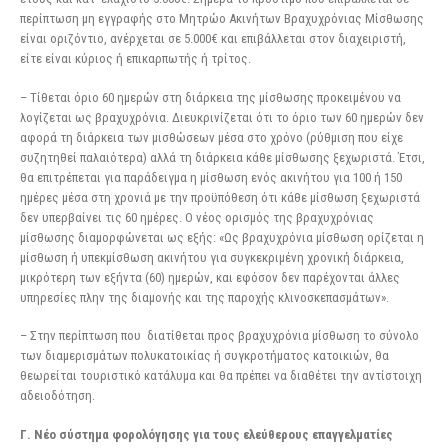
περίπτωση μη εγγραφής στο Μητρώο Ακινήτων Βραχυχρόνιας Μίσθωσης
είναι οριζόντιο, ανέρχεται σε 5.000€ και επιβάλλεται στον διαχειριστή,
είτε είναι κύριος ή επικαρπωτής ή τρίτος.
– Τίθεται όριο 60 ημερών στη διάρκεια της μίσθωσης προκειμένου να
λογίζεται ως βραχυχρόνια. Διευκρινίζεται ότι το όριο των 60 ημερών δεν
αφορά τη διάρκεια των μισθώσεων μέσα στο χρόνο (ρύθμιση που είχε
συζητηθεί παλαιότερα) αλλά τη διάρκεια κάθε μίσθωσης ξεχωριστά. Έτσι,
θα επιτρέπεται για παράδειγμα η μίσθωση ενός ακινήτου για 100 ή 150
ημέρες μέσα στη χρονιά με την προϋπόθεση ότι κάθε μίσθωση ξεχωριστά
δεν υπερβαίνει τις 60 ημέρες. Ο νέος ορισμός της βραχυχρόνιας
μίσθωσης διαμορφώνεται ως εξής: «Ως βραχυχρόνια μίσθωση ορίζεται η
μίσθωση ή υπεκμίσθωση ακινήτου για συγκεκριμένη χρονική διάρκεια,
μικρότερη των εξήντα (60) ημερών, και εφόσον δεν παρέχονται άλλες
υπηρεσίες πλην της διαμονής και της παροχής κλινοσκεπασμάτων».
– Στην περίπτωση που διατίθεται προς βραχυχρόνια μίσθωση το σύνολο
των διαμερισμάτων πολυκατοικίας ή συγκροτήματος κατοικιών, θα
θεωρείται τουριστικό κατάλυμα και θα πρέπει να διαθέτει την αντίστοιχη
αδειοδότηση.
Γ. Νέο σύστημα φορολόγησης για τους ελεύθερους επαγγελματίες