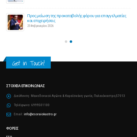
ς 2
Προς μείωση της προκαταβολής φόρου για επαγγελματίες
και επιχειρήσεις
25 Φεβρουαρίου 2026
Get in Touch!
ΣΤΟΙΧΕΊΑ ΕΠΙΚΟΙΝΩΝΊΑΣ
Διεύθυνση:
Μακεδονικού Αγώνα & Καραΐσκάκη γωνία, Παλαιόκαστρο,57013
Τηλέφωνο:
6999501100
Email:
info@esoraiokastro.gr
ΦΟΡΕΊΣ