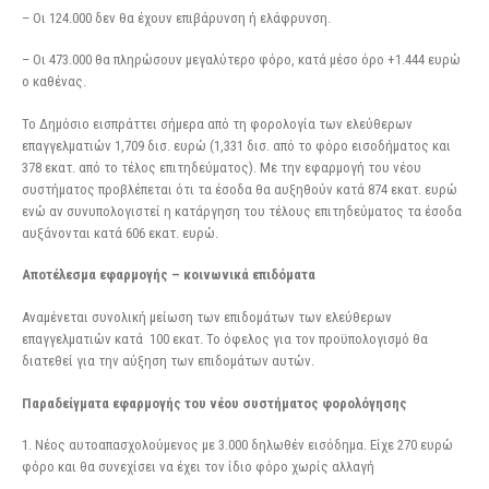
– Οι 124.000 δεν θα έχουν επιβάρυνση ή ελάφρυνση.
– Οι 473.000 θα πληρώσουν μεγαλύτερο φόρο, κατά μέσο όρο +1.444 ευρώ
ο καθένας.
Το Δημόσιο εισπράττει σήμερα από τη φορολογία των ελεύθερων
επαγγελματιών 1,709 δισ. ευρώ (1,331 δισ. από το φόρο εισοδήματος και
378 εκατ. από το τέλος επιτηδεύματος). Με την εφαρμογή του νέου
συστήματος προβλέπεται ότι τα έσοδα θα αυξηθούν κατά 874 εκατ. ευρώ
ενώ αν συνυπολογιστεί η κατάργηση του τέλους επιτηδεύματος τα έσοδα
αυξάνονται κατά 606 εκατ. ευρώ.
Αποτέλεσμα εφαρμογής – κοινωνικά επιδόματα
Αναμένεται συνολική μείωση των επιδομάτων των ελεύθερων
επαγγελματιών κατά 100 εκατ. Το όφελος για τον προϋπολογισμό θα
διατεθεί για την αύξηση των επιδομάτων αυτών.
Παραδείγματα εφαρμογής του νέου συστήματος φορολόγησης
1. Νέος αυτοαπασχολούμενος με 3.000 δηλωθέν εισόδημα. Είχε 270 ευρώ
φόρο και θα συνεχίσει να έχει τον ίδιο φόρο χωρίς αλλαγή