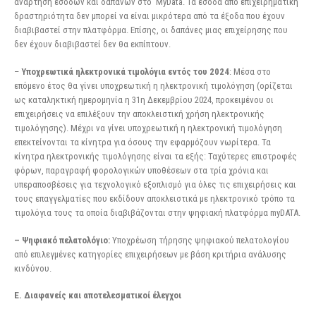
ανάρτηση εσόδων και δαπανών στο MyData. Τα έσοδα από επιχειρηματική
δραστηριότητα δεν μπορεί να είναι μικρότερα από τα έξοδα που έχουν
διαβιβαστεί στην πλατφόρμα. Επίσης, οι δαπάνες μιας επιχείρησης που
δεν έχουν διαβιβαστεί δεν θα εκπίπτουν.
–
Υποχρεωτικά ηλεκτρονικά τιμολόγια εντός του 2024
: Μέσα στο
επόμενο έτος θα γίνει υποχρεωτική η ηλεκτρονική τιμολόγηση (ορίζεται
ως καταληκτική ημερομηνία η 31η Δεκεμβρίου 2024, προκειμένου οι
επιχειρήσεις να επιλέξουν την αποκλειστική χρήση ηλεκτρονικής
τιμολόγησης). Μέχρι να γίνει υποχρεωτική η ηλεκτρονική τιμολόγηση
επεκτείνονται τα κίνητρα για όσους την εφαρμόζουν νωρίτερα. Τα
κίνητρα ηλεκτρονικής τιμολόγησης είναι τα εξής: Ταχύτερες επιστροφές
φόρων, παραγραφή φορολογικών υποθέσεων στα τρία χρόνια και
υπεραποσβέσεις για τεχνολογικό εξοπλισμό για όλες τις επιχειρήσεις και
τους επαγγελματίες που εκδίδουν αποκλειστικά με ηλεκτρονικό τρόπο τα
τιμολόγια τους τα οποία διαβιβάζονται στην ψηφιακή πλατφόρμα myDATA.
– Ψηφιακό πελατολόγιο:
Υποχρέωση τήρησης ψηφιακού πελατολογίου
από επιλεγμένες κατηγορίες επιχειρήσεων με βάση κριτήρια ανάλυσης
κινδύνου.
Ε. Διαφανείς και αποτελεσματικοί έλεγχοι