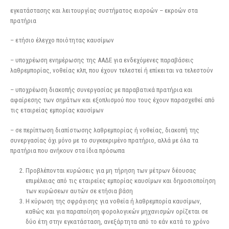
εγκατάστασης και λειτουργίας συστήματος εισροών – εκροών στα
πρατήρια
– ετήσιο έλεγχο ποιότητας καυσίμων
– υποχρέωση ενημέρωσης της ΑΑΔΕ για ενδεχόμενες παραβάσεις
λαθρεμπορίας, νοθείας κλπ, που έχουν τελεστεί ή επίκειται να τελεστούν
– υποχρέωση διακοπής συνεργασίας με παραβατικά πρατήρια και
αφαίρεσης των σημάτων και εξοπλισμού που τους έχουν παρασχεθεί από
τις εταιρείας εμπορίας καυσίμων
– σε περίπτωση διαπίστωσης λαθρεμπορίας ή νοθείας, διακοπή της
συνεργασίας όχι μόνο με το συγκεκριμένο πρατήριο, αλλά με όλα τα
πρατήρια που ανήκουν στα ίδια πρόσωπα
Προβλέπονται κυρώσεις για μη τήρηση των μέτρων δέουσας
επιμέλειας από τις εταιρείες εμπορίας καυσίμων και δημοσιοποίηση
των κυρώσεων αυτών σε ετήσια βάση
Η κύρωση της σφράγισης για νοθεία ή λαθρεμπορία καυσίμων,
καθώς και για παραποίηση φορολογικών μηχανισμών ορίζεται σε
δύο έτη στην εγκατάσταση, ανεξάρτητα από το εάν κατά το χρόνο