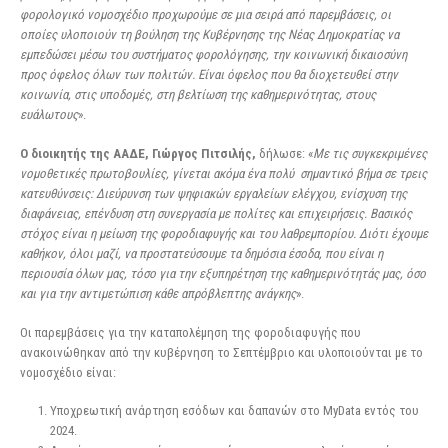
φορολογικό νομοσχέδιο προχωρούμε σε μια σειρά από παρεμβάσεις, οι
οποίες υλοποιούν τη βούληση της Κυβέρνησης της Νέας Δημοκρατίας να
εμπεδώσει μέσω του συστήματος φορολόγησης, την κοινωνική δικαιοσύνη
προς όφελος όλων των πολιτών. Είναι όφελος που θα διοχετευθεί στην
κοινωνία, στις υποδομές, στη βελτίωση της καθημερινότητας, στους
ευάλωτους
».
Ο διοικητής της ΑΑΔΕ, Γιώργος Πιτσιλής,
δήλωσε: «
Με τις συγκεκριμένες
νομοθετικές πρωτοβουλίες, γίνεται ακόμα ένα πολύ σημαντικό βήμα σε τρεις
κατευθύνσεις: Διεύρυνση των ψηφιακών εργαλείων ελέγχου, ενίσχυση της
διαφάνειας, επένδυση στη συνεργασία με πολίτες και επιχειρήσεις. Βασικός
στόχος είναι η μείωση της φοροδιαφυγής και του λαθρεμπορίου. Διότι έχουμε
καθήκον, όλοι μαζί, να προστατεύσουμε τα δημόσια έσοδα, που είναι η
περιουσία όλων μας, τόσο για την εξυπηρέτηση της καθημερινότητάς μας, όσο
και για την αντιμετώπιση κάθε απρόβλεπτης ανάγκης
».
Οι παρεμβάσεις για την καταπολέμηση της φοροδιαφυγής που
ανακοινώθηκαν από την κυβέρνηση το Σεπτέμβριο και υλοποιούνται με το
νομοσχέδιο είναι:
Υποχρεωτική ανάρτηση εσόδων και δαπανών στο MyData εντός του
2024.