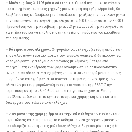
– Μπόνους έως 3.000€ μέσω «Appodixi»:
Οι πολίτες που καταγγέλουν
παραποιημένες ταμειακές μηχανές μέσω της εφαρμογής «Appodixi», θα
λαμβάνουν ως επιβράβευση το δεκαπλάσιο της αξίας της συναλλαγής για
την οποία έγινε η καταγγελία, με ελάχιστο τα 100 € και μέγιστο τις 3.000 €.
Προϋπόθεση για την καταβολή της αμοιβής είναι μετά την καταγγελία να
γίνει έλεγχος και να επιβληθεί στην επιχείρηση πρόστιμο για παραβίαση
της ταμειακής.
– Κάμερες στους ελέγχους:
Οι φορολογικοί έλεγχοι (εντός ή εκτός των
επαγγελματικών εγκαταστάσεων των φορολογουμένων) θα μπορούν να
καταγράφονται για λόγους διαφάνειας με κάμερες, ύστερα από
προηγούμενη ενημέρωση των φορολογουμένων. Το οπτικοακουστικό
υλικό θα φυλάσσεται για έξι μήνες και μετά θα καταστρέφεται. Ομοίως
μπορούν να καταγράφονται οι προγραμματισμένες συναντήσεις των
ελεγκτών με τους φορολογούμενους στα γραφεία της ΑΑΔΕ. Στην
περίπτωση αυτή το υλικό θα διατηρείται για πέντε χρόνια. Επίσης
προβλέπεται δυνατότητα εγκατάστασης και χρήσης καμερών κατά τη
διενέργεια των τελωνειακών ελέγχων.
– Διεύρυνση της χρήσης έμμεσων τεχνικών ελέγχου:
Διευρύνονται οι
περιπτώσεις κατά τις οποίες το εισόδημα των επιχειρήσεων μπορεί να
προσδιορίζεται με έμμεσες μεθόδους ελέγχου. Συγκεκριμένα στις ήδη
υπάρχουσες περιπτώσεις που προβλέπει ο Κώδικας Φορολογίας