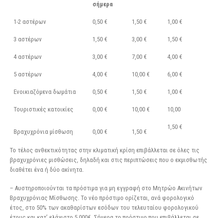
σήμερα
1-2 αστέρων
0,50 €
1,50 €
1,00 €
3 αστέρων
1,50 €
3,00 €
1,50 €
4 αστέρων
3,00 €
7,00 €
4,00 €
5 αστέρων
4,00 €
10,00 €
6,00 €
Ενοικιαζόμενα δωμάτια
0,50 €
1,50 €
1,00 €
Τουριστικές κατοικίες
0,00 €
10,00 €
10,00
1,50 €
Βραχυχρόνια μίσθωση
0,00 €
1,50 €
To τέλος ανθεκτικότητας στην κλιματική κρίση επιβάλλεται σε όλες τις
βραχυχρόνιες μισθώσεις, δηλαδή και στις περιπτώσεις που ο εκμισθωτής
διαθέτει ένα ή δύο ακίνητα.
– Αυστηροποιούνται τα πρόστιμα για μη εγγραφή στο Μητρώο Ακινήτων
Βραχυχρόνιας Μίσθωσης. Το νέο πρόστιμο ορίζεται, ανά φορολογικό
έτος, στο 50% των ακαθαρίστων εσόδων του τελευταίου φορολογικού
έτους και κατ’ ελάχιστο 5.000€. Σήμερα το πρόστιμο που επιβάλλεται σε