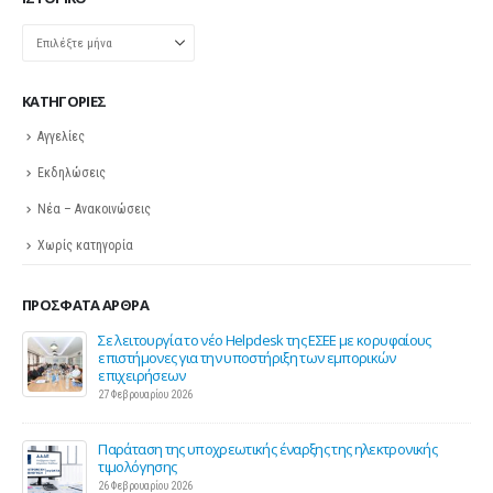
Ιστορικό
KΑΤΗΓΟΡΊΕΣ
Αγγελίες
Εκδηλώσεις
Νέα – Ανακοινώσεις
Χωρίς κατηγορία
ΠΡΌΣΦΑΤΑ ΆΡΘΡΑ
ης
Σε λειτουργία το νέο Helpdesk της ΕΣΕΕ με κορυφαίους
επιστήμονες για την υποστήριξη των εμπορικών
επιχειρήσεων
27 Φεβρουαρίου 2026
Παράταση της υποχρεωτικής έναρξης της ηλεκτρονικής
τιμολόγησης
26 Φεβρουαρίου 2026