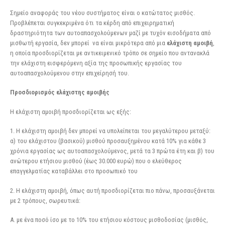
Σημείο αναφοράς του νέου συστήματος είναι ο κατώτατος μισθός.
Προβλέπεται συγκεκριμένα ότι τα κέρδη από επιχειρηματική
δραστηριότητα των αυτοαπασχολούμενων μαζί με τυχόν εισοδήματα από
μισθωτή εργασία, δεν μπορεί να είναι μικρότερα από μια
ελάχιστη αμοιβή
,
η οποία προσδιορίζεται με αντικειμενικό τρόπο σε σημείο που αντανακλά
την ελάχιστη εισφερόμενη αξία της προσωπικής εργασίας του
αυτοαπασχολούμενου στην επιχείρησή του.
Προσδιορισμός ελάχιστης αμοιβής
Η ελάχιστη αμοιβή προσδιορίζεται ως εξής:
1. Η ελάχιστη αμοιβή δεν μπορεί να υπολείπεται του μεγαλύτερου μεταξύ:
α) του ελάχιστου (βασικού) μισθού προσαυξημένου κατά 10% για κάθε 3
χρόνια εργασίας ως αυτοαπασχολούμενος, μετά τα 3 πρώτα έτη και β) του
ανώτερου ετήσιου μισθού (έως 30.000 ευρώ) που ο ελεύθερος
επαγγελματίας καταβάλλει στο προσωπικό του
2. Η ελάχιστη αμοιβή, όπως αυτή προσδιορίζεται πιο πάνω, προσαυξάνεται
με 2 τρόπους, σωρευτικά:
Α. με ένα ποσό ίσο με το 10% του ετήσιου κόστους μισθοδοσίας (μισθός,