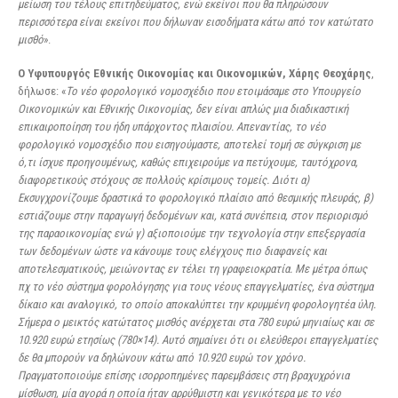
μείωση του τέλους επιτηδεύματος, ενώ εκείνοι που θα πληρώσουν
περισσότερα είναι εκείνοι που δήλωναν εισοδήματα κάτω από τον κατώτατο
μισθό
».
Ο Υφυπουργός Εθνικής Οικονομίας και Οικονομικών, Χάρης Θεοχάρης
,
δήλωσε: «
Το νέο φορολογικό νομοσχέδιο που ετοιμάσαμε στο Υπουργείο
Οικονομικών και Εθνικής Οικονομίας, δεν είναι απλώς μια διαδικαστική
επικαιροποίηση του ήδη υπάρχοντος πλαισίου. Απεναντίας, το νέο
φορολογικό νομοσχέδιο που εισηγούμαστε, αποτελεί τομή σε σύγκριση με
ό,τι ίσχυε προηγουμένως, καθώς επιχειρούμε να πετύχουμε, ταυτόχρονα,
διαφορετικούς στόχους σε πολλούς κρίσιμους τομείς. Διότι α)
Εκσυγχρονίζουμε δραστικά το φορολογικό πλαίσιο από θεσμικής πλευράς, β)
εστιάζουμε στην παραγωγή δεδομένων και, κατά συνέπεια, στον περιορισμό
της παραοικονομίας ενώ γ) αξιοποιούμε την τεχνολογία στην επεξεργασία
των δεδομένων ώστε να κάνουμε τους ελέγχους πιο διαφανείς και
αποτελεσματικούς, μειώνοντας εν τέλει τη γραφειοκρατία. Με μέτρα όπως
πχ το νέο σύστημα φορολόγησης για τους νέους επαγγελματίες, ένα σύστημα
δίκαιο και αναλογικό, το οποίο αποκαλύπτει την κρυμμένη φορολογητέα ύλη.
Σήμερα ο μεικτός κατώτατος μισθός ανέρχεται στα 780 ευρώ μηνιαίως και σε
10.920 ευρώ ετησίως (780×14). Αυτό σημαίνει ότι οι ελεύθεροι επαγγελματίες
δε θα μπορούν να δηλώνουν κάτω από 10.920 ευρώ τον χρόνο.
Πραγματοποιούμε επίσης ισορροπημένες παρεμβάσεις στη βραχυχρόνια
μίσθωση, μία αγορά η οποία ήταν αρρύθμιστη και γενικότερα με το νέο