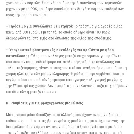
χρεωστικών καρτών. Σε συνδυασμό με την διασύνδεση των ταμειακών
μηχανών με τα POS, το μέτρο αποκλείει την διοχέτευση των επιδομάτων
προς την παραοικονομία.
– Πρόστιμο για συναλλαγές με μετρητά:
Το πρόστιμο για αγορές αξίας
πάνω από 500 ευρώ με μετρητά, το οποίο σήμερα είναι 100 ευρώ
διαμορφώνεται στο εξής στο διπλάσιο της αξίας της απόδειξης.
– Υποχρεωτικά ηλεκτρονικές συναλλαγές για προϊόντα με φόρο
κατανάλωσης:
Όλες οι συναλλαγές μεταξύ επιχειρήσεων για προϊόντα
που υπόκεινται σε ειδικό φόρο κατανάλωσης, φόρο κατανάλωσης και
τέλος ταξινόμησης, γίνονται υποχρεωτικά και ανεξαρτήτως ποσού, με τη
χρήση ηλεκτρονικών μέσων πληρωμής. Η ρύθμιση περιλαμβάνει τόσο το
εγχώριο όσο και το διεθνές εμπόριο (εισαγωγές – εξαγωγές) με χώρες
της ΕΕ και τρίτες χώρες. Δεν αφορά τις συναλλαγές μεταξύ επιχειρήσεων
και ιδιωτών ή μεταξύ ιδιωτών.
Β. Ρυθμίσεις για τις βραχυχρόνιες μισθώσεις
Με το νομοσχέδιο θεσπίζονται οι αλλαγές που έχουν ανακοινωθεί στο
καθεστώς που διέπει τις βραχυχρόνιες μισθώσεις, με στόχο αφενός την
διασφάλιση όσων όρων ανταγωνισμού με τα ξενοδοχεία και αφετέρου
την ανάπτυξη του κλάδου που συνεισφέρει σημαντικά στην τουριστική