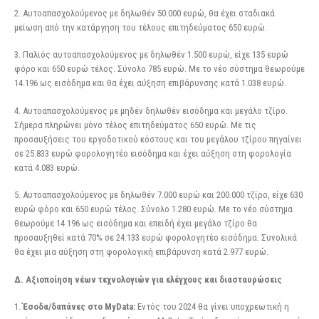
2. Αυτοαπασχολούμενος με δηλωθέν 50.000 ευρώ, θα έχει σταδιακά
μείωση από την κατάργηση του τέλους επιτηδεύματος 650 ευρώ.
3. Παλιός αυτοαπασχολούμενος με δηλωθέν 1.500 ευρώ, είχε 135 ευρώ
φόρο και 650 ευρώ τέλος. Σύνολο 785 ευρώ. Με το νέο σύστημα θεωρούμε
14.196 ως εισόδημα και θα έχει αύξηση επιβάρυνσης κατά 1.038 ευρώ.
4. Αυτοαπασχολούμενος με μηδέν δηλωθέν εισόδημα και μεγάλο τζίρο.
Σήμερα πληρώνει μόνο τέλος επιτηδεύματος 650 ευρώ. Με τις
προσαυξήσεις του εργοδοτικού κόστους και του μεγάλου τζίρου πηγαίνει
σε 25.833 ευρώ φορολογητέο εισόδημα και έχει αύξηση στη φορολογία
κατά 4.083 ευρώ.
5. Αυτοαπασχολούμενος με δηλωθέν 7.000 ευρώ και 200.000 τζίρο, είχε 630
ευρώ φόρο και 650 ευρώ τέλος. Σύνολο 1.280 ευρώ. Με το νέο σύστημα
θεωρούμε 14.196 ως εισόδημα και επειδή έχει μεγάλο τζίρο θα
προσαυξηθεί κατά 70% σε 24.133 ευρώ φορολογητέο εισόδημα. Συνολικά
θα έχει μια αύξηση στη φορολογική επιβάρυνση κατά 2.977 ευρώ.
Δ. Αξιοποίηση νέων τεχνολογιών για ελέγχους και διασταυρώσεις
1.
Έσοδα/δαπάνες στο MyData:
Εντός του 2024 θα γίνει υποχρεωτική η