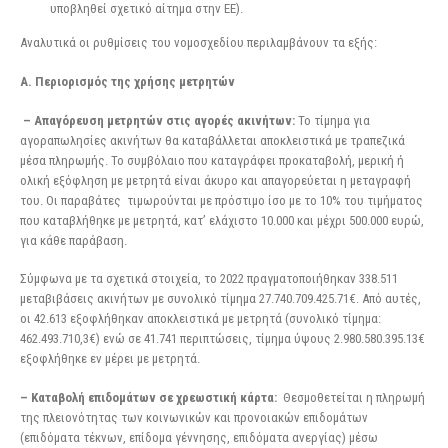
υποβληθεί σχετικό αίτημα στην ΕΕ).
Αναλυτικά οι ρυθμίσεις του νομοσχεδίου περιλαμβάνουν τα εξής:
Α. Περιορισμός της χρήσης μετρητών
– Απαγόρευση μετρητών στις αγορές ακινήτων:
Το τίμημα για
αγοραπωλησίες ακινήτων θα καταβάλλεται αποκλειστικά με τραπεζικά
μέσα πληρωμής. Το συμβόλαιο που καταγράφει προκαταβολή, μερική ή
ολική εξόφληση με μετρητά είναι άκυρο και απαγορεύεται η μεταγραφή
του. Οι παραβάτες τιμωρούνται με πρόστιμο ίσο με το 10% του τιμήματος
που καταβλήθηκε με μετρητά, κατ’ ελάχιστο 10.000 και μέχρι 500.000 ευρώ,
για κάθε παράβαση.
Σύμφωνα με τα σχετικά στοιχεία, το 2022 πραγματοποιήθηκαν 338.511
μεταβιβάσεις ακινήτων με συνολικό τίμημα 27.740.709.425.71€. Από αυτές,
οι 42.613 εξοφλήθηκαν αποκλειστικά με μετρητά (συνολικό τίμημα:
462.493.710,3€) ενώ σε 41.741 περιπτώσεις, τίμημα ύψους 2.980.580.395.13€
εξοφλήθηκε εν μέρει με μετρητά.
– Καταβολή επιδομάτων σε χρεωστική κάρτα:
Θεσμοθετείται η πληρωμή
της πλειονότητας των κοινωνικών και προνοιακών επιδομάτων
(επιδόματα τέκνων, επίδομα γέννησης, επιδόματα ανεργίας) μέσω