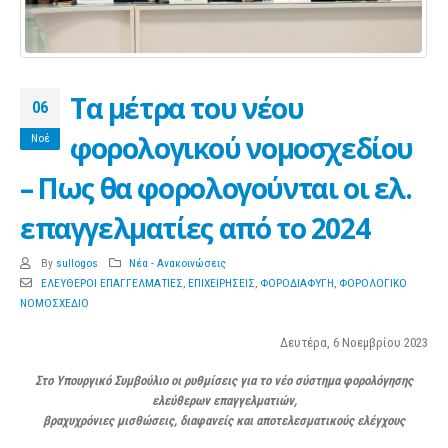
Τα μέτρα του νέου
06
φορολογικού νομοσχεδίου
Νοέ
– Πως θα φορολογούνται οι ελ.
επαγγελματίες από το 2024
By
sullogos
Νέα - Ανακοινώσεις
ΕΛΕΥΘΕΡΟΙ ΕΠΑΓΓΕΛΜΑΤΙΕΣ
,
ΕΠΙΧΕΙΡΗΣΕΙΣ
,
ΦΟΡΟΔΙΑΦΥΓΗ
,
ΦΟΡΟΛΟΓΙΚΟ
ΝΟΜΟΣΧΕΔΙΟ
Δευτέρα, 6 Νοεμβρίου 2023
Στο Υπουργικό Συμβούλιο οι ρυθμίσεις για το νέο σύστημα φορολόγησης
ελεύθερων επαγγελματιών,
βραχυχρόνιες μισθώσεις, διαφανείς και αποτελεσματικούς ελέγχους