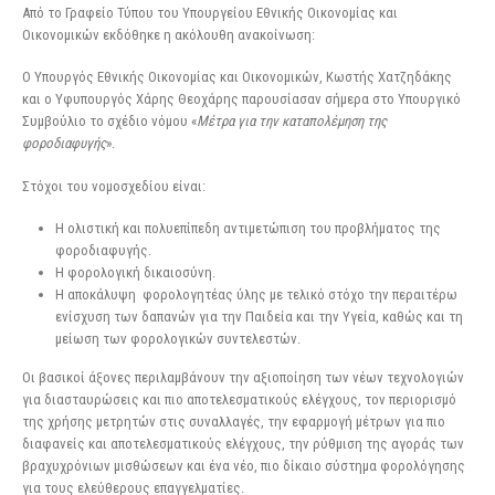
Από το Γραφείο Τύπου του Υπουργείου Εθνικής Οικονομίας και
Οικονομικών εκδόθηκε η ακόλουθη ανακοίνωση:
Ο Υπουργός Εθνικής Οικονομίας και Οικονομικών, Κωστής Χατζηδάκης
και ο Υφυπουργός Χάρης Θεοχάρης παρουσίασαν σήμερα στο Υπουργικό
Συμβούλιο το σχέδιο νόμου «
Μέτρα για την καταπολέμηση της
φοροδιαφυγής
».
Στόχοι του νομοσχεδίου είναι:
Η ολιστική και πολυεπίπεδη αντιμετώπιση του προβλήματος της
φοροδιαφυγής.
Η φορολογική δικαιοσύνη.
Η αποκάλυψη φορολογητέας ύλης με τελικό στόχο την περαιτέρω
ενίσχυση των δαπανών για την Παιδεία και την Υγεία, καθώς και τη
μείωση των φορολογικών συντελεστών.
Οι βασικοί άξονες περιλαμβάνουν την αξιοποίηση των νέων τεχνολογιών
για διασταυρώσεις και πιο αποτελεσματικούς ελέγχους, τον περιορισμό
της χρήσης μετρητών στις συναλλαγές, την εφαρμογή μέτρων για πιο
διαφανείς και αποτελεσματικούς ελέγχους, την ρύθμιση της αγοράς των
βραχυχρόνιων μισθώσεων και ένα νέο, πιο δίκαιο σύστημα φορολόγησης
για τους ελεύθερους επαγγελματίες.