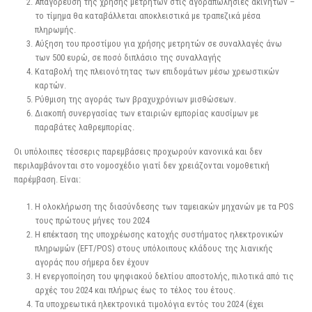
Απαγόρευση της χρήσης μετρητών στις αγοραπωλησίες ακινήτων –
το τίμημα θα καταβάλλεται αποκλειστικά με τραπεζικά μέσα
πληρωμής.
Αύξηση του προστίμου για χρήσης μετρητών σε συναλλαγές άνω
των 500 ευρώ, σε ποσό διπλάσιο της συναλλαγής
Καταβολή της πλειονότητας των επιδομάτων μέσω χρεωστικών
καρτών.
Ρύθμιση της αγοράς των βραχυχρόνιων μισθώσεων.
Διακοπή συνεργασίας των εταιριών εμπορίας καυσίμων με
παραβάτες λαθρεμπορίας.
Οι υπόλοιπες τέσσερις παρεμβάσεις προχωρούν κανονικά και δεν
περιλαμβάνονται στο νομοσχέδιο γιατί δεν χρειάζονται νομοθετική
παρέμβαση. Είναι:
Η ολοκλήρωση της διασύνδεσης των ταμειακών μηχανών με τα POS
τους πρώτους μήνες του 2024
Η επέκταση της υποχρέωσης κατοχής συστήματος ηλεκτρονικών
πληρωμών (EFT/POS) στους υπόλοιπους κλάδους της λιανικής
αγοράς που σήμερα δεν έχουν
Η ενεργοποίηση του ψηφιακού δελτίου αποστολής, πιλοτικά από τις
αρχές του 2024 και πλήρως έως το τέλος του έτους.
Τα υποχρεωτικά ηλεκτρονικά τιμολόγια εντός του 2024 (έχει