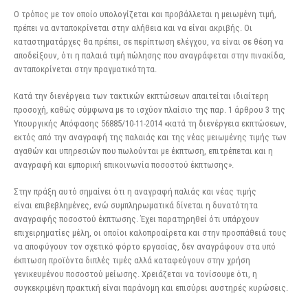
Ο τρόπος με τον οποίο υπολογίζεται και προβάλλεται η μειωμένη τιμή,
πρέπει να ανταποκρίνεται στην αλήθεια και να είναι ακριβής. Οι
καταστηματάρχες θα πρέπει, σε περίπτωση ελέγχου, να είναι σε θέση να
αποδείξουν, ότι η παλαιά τιμή πώλησης που αναγράφεται στην πινακίδα,
ανταποκρίνεται στην πραγματικότητα.
Κατά την διενέργεια των τακτικών εκπτώσεων απαιτείται ιδιαίτερη
προσοχή, καθώς σύμφωνα με το ισχύον πλαίσιο της παρ. 1 άρθρου 3 της
Υπουργικής Απόφασης 56885/10-11-2014 «κατά τη διενέργεια εκπτώσεων,
εκτός από την αναγραφή της παλαιάς και της νέας μειωμένης τιμής των
αγαθών και υπηρεσιών που πωλούνται με έκπτωση, επιτρέπεται και η
αναγραφή και εμπορική επικοινωνία ποσοστού έκπτωσης».
Στην πράξη αυτό σημαίνει ότι η αναγραφή παλιάς και νέας τιμής
είναι επιβεβλημένες, ενώ συμπληρωματικά δίνεται η δυνατότητα
αναγραφής ποσοστού έκπτωσης. Έχει παρατηρηθεί ότι υπάρχουν
επιχειρηματίες μέλη, οι οποίοι καλοπροαίρετα και στην προσπάθειά τους
να αποφύγουν τον σχετικό φόρτο εργασίας, δεν αναγράφουν στα υπό
έκπτωση προϊόντα διπλές τιμές αλλά καταφεύγουν στην χρήση
γενικευμένου ποσοστού μείωσης. Χρειάζεται να τονίσουμε ότι, η
συγκεκριμένη πρακτική είναι παράνομη και επισύρει αυστηρές κυρώσεις.