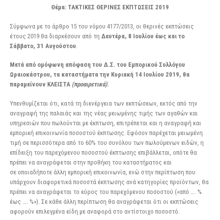
Θέμα: ΤΑΚΤΙΚΕΣ ΘΕΡΙΝΕΣ ΕΚΠΤΩΣΕΙΣ 2019
Σύμφωνα με το άρθρο 15 του νόμου 4177/2013, οι θερινές εκπτώσεις
έτους 2019 θα διαρκέσουν από τη
Δευτέρα, 8 Ιουλίου έως και το
Σάββατο, 31 Αυγούστου
.
Μετά από ομόφωνη απόφαση του Δ.Σ. του Εμπορικού Συλλόγου
Ωραιοκάστρου, τα καταστήματα την Κυριακή 14 Ιουλίου 2019, θα
παραμείνουν ΚΛΕΙΣΤΑ
(προαιρετικά)
.
Υπενθυμίζεται ότι, κατά τη διενέργεια των εκπτώσεων, εκτός από την
αναγραφή της παλαιάς και της νέας μειωμένης τιμής των αγαθών και
υπηρεσιών που πωλούνται με έκπτωση, επιτρέπεται και η αναγραφή και
εμπορική επικοινωνία ποσοστού έκπτωσης. Εφόσον παρέχεται μειωμένη
τιμή σε περισσότερα από το 60% του συνόλου των πωλούμενων ειδών, η
επίδειξη του παρεχόμενου ποσοστού έκπτωσης επιβάλλεται, οπότε θα
πρέπει να αναγράφεται στην προθήκη του καταστήματος και
σε οποιαδήποτε άλλη εμπορική επικοινωνία, ενώ στην περίπτωση που
υπάρχουν διαφορετικά ποσοστά έκπτωσης ανά κατηγορίες προϊόντων, θα
πρέπει να αναγράφεται το εύρος του παρεχόμενου ποσοστού («από …. %
έως …. %»). Σε κάθε άλλη περίπτωση θα αναγράφεται ότι οι εκπτώσεις
αφορούν επιλεγμένα είδη με αναφορά στο αντίστοιχο ποσοστό.