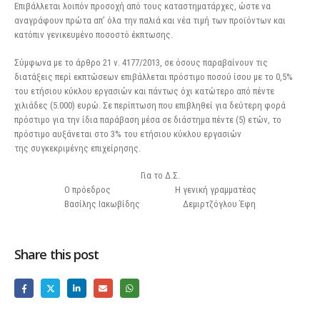
Επιβάλλεται λοιπόν προσοχή από τους καταστηματάρχες, ώστε να
αναγράφουν πρώτα απ’ όλα την παλιά και νέα τιμή των προϊόντων και
κατόπιν γενικευμένο ποσοστό έκπτωσης.
Σύμφωνα με το άρθρο 21 ν. 4177/2013, σε όσους παραβαίνουν τις
διατάξεις περί εκπτώσεων επιβάλλεται πρόστιμο ποσού ίσου με το 0,5%
του ετήσιου κύκλου εργασιών και πάντως όχι κατώτερο από πέντε
χιλιάδες (5.000) ευρώ. Σε περίπτωση που επιβληθεί για δεύτερη φορά
πρόστιμο για την ίδια παράβαση μέσα σε διάστημα πέντε (5) ετών, το
πρόστιμο αυξάνεται στο 3% του ετήσιου κύκλου εργασιών
της συγκεκριμένης επιχείρησης.
Για το Δ.Σ.
Ο πρόεδρος Η γενική γραμματέας
Βασίλης Ιακωβίδης Δεμιρτζόγλου Έφη
Share this post