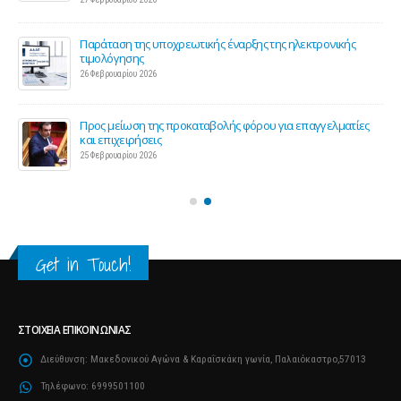
Παράταση της υποχρεωτικής έναρξης της ηλεκτρονικής
τιμολόγησης
26 Φεβρουαρίου 2026
ς 2
Προς μείωση της προκαταβολής φόρου για επαγγελματίες
και επιχειρήσεις
25 Φεβρουαρίου 2026
Get in Touch!
ΣΤΟΙΧΕΊΑ ΕΠΙΚΟΙΝΩΝΊΑΣ
Διεύθυνση:
Μακεδονικού Αγώνα & Καραΐσκάκη γωνία, Παλαιόκαστρο,57013
Τηλέφωνο:
6999501100