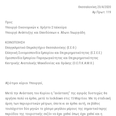
Θεσσαλονίκη 23/4/2020
Αρ.Πρωτ. 119
Προς
Υπουργό Οικονομικών κ. Χρήστο Σταϊκούρα
Υπουργό Ανάπτυξης και Επενδύσεων κ. Άδωνι Γεωργιάδη
ΚΟΙΝΟΠΟΙΗΣΗ
Επαγγελματικό Επιμελητήριο Θεσσαλονίκης (Ε.Ε.Θ.)
Ελληνική Συνομοσπονδία Εμπορίου και Επιχειρηματικότητας (Ε.Σ.Ε.Ε.)
Ομοσπονδία Εμπορίου Παραγωγικότητας και Επιχειρηματικότητας
Κεντρικής Ανατολικής Μακεδονίας και Θράκης (Ο.Ε.Π.Κ.Α.Μ.Θ.)
Αξιότιμοι κύριοι Υπουργοί,
Μετά την Ανάσταση του Κυρίου η “ανάσταση” της αγοράς δυστυχώς θα
αργήσει πολύ να έρθει, μετά το lockdown στις 15 Μαρτίου. Με τη σταδιακή
άρση των περιοριστικών μέτρων, όποτε κι αν έρθει αυτή, σε βάθος
τουλάχιστον δύο μηνών το χάσιμο μεγάλου μέρους της σημαντικότερης
περιόδου της τουριστικής σεζόν να έχει χαθεί όπως έχει χαθεί και η