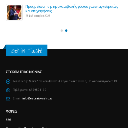
ς 2
Προς μείωση της προκαταβολής φόρου για επαγγελματίες
και επιχειρήσεις
25 Φεβρουαρίου 2026
Get in Touch!
ΣΤΟΙΧΕΊΑ ΕΠΙΚΟΙΝΩΝΊΑΣ
Διεύθυνση:
Μακεδονικού Αγώνα & Καραΐσκάκη γωνία, Παλαιόκαστρο,57013
Τηλέφωνο:
6999501100
Email:
info@esoraiokastro.gr
ΦΟΡΕΊΣ
ΕΕΘ