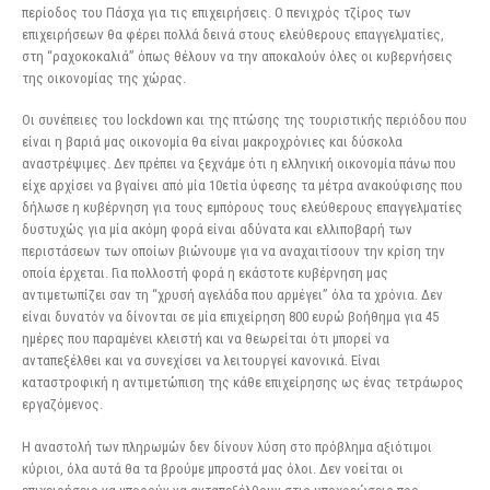
περίοδος του Πάσχα για τις επιχειρήσεις. Ο πενιχρός τζίρος των
επιχειρήσεων θα φέρει πολλά δεινά στους ελεύθερους επαγγελματίες,
στη “ραχοκοκαλιά” όπως θέλουν να την αποκαλούν όλες οι κυβερνήσεις
της οικονομίας της χώρας.
Οι συνέπειες του lockdown και της πτώσης της τουριστικής περιόδου που
είναι η βαριά μας οικονομία θα είναι μακροχρόνιες και δύσκολα
αναστρέψιμες. Δεν πρέπει να ξεχνάμε ότι η ελληνική οικονομία πάνω που
είχε αρχίσει να βγαίνει από μία 10ετία ύφεσης τα μέτρα ανακούφισης που
δήλωσε η κυβέρνηση για τους εμπόρους τους ελεύθερους επαγγελματίες
δυστυχώς για μία ακόμη φορά είναι αδύνατα και ελλιποβαρή των
περιστάσεων των οποίων βιώνουμε για να αναχαιτίσουν την κρίση την
οποία έρχεται. Για πολλοστή φορά η εκάστοτε κυβέρνηση μας
αντιμετωπίζει σαν τη “χρυσή αγελάδα που αρμέγει” όλα τα χρόνια. Δεν
είναι δυνατόν να δίνονται σε μία επιχείρηση 800 ευρώ βοήθημα για 45
ημέρες που παραμένει κλειστή και να θεωρείται ότι μπορεί να
ανταπεξέλθει και να συνεχίσει να λειτουργεί κανονικά. Είναι
καταστροφική η αντιμετώπιση της κάθε επιχείρησης ως ένας τετράωρος
εργαζόμενος.
Η αναστολή των πληρωμών δεν δίνουν λύση στο πρόβλημα αξιότιμοι
κύριοι, όλα αυτά θα τα βρούμε μπροστά μας όλοι. Δεν νοείται οι