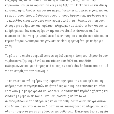
επιχειρήσεις να μπορούν να ανταπεξέλθουν στις υποχρεώσεις προ
κορωνοϊού και μετά κορωνοϊού και με τη λήξη του lockdown να επέλθει η
κανονικότητα. Ακούμε για δάνεια επιχειρήσεων με κρατικές εγγυήσεις και
με αυστηρούς όρους, δεδομένα όμως τη συσσώρευση υποχρεώσεων από
το παρελθόν είναι αδύνατον στην πραγματικότητα η δανειοδότηση μας.
Ακούμε για ρυθμίσεις και παράταση πληρωμών αυτά κύριοι δεν λύνουν το
πρόβλημα και δεν επαναφέρουν την οικονομία. Δεν θέλουμε και δεν
είμαστε σε θέση να φορτωθούμε κι άλλες ρυθμίσεις σε μία περίοδο που οι
περισσότεροι ελεύθεροι επαγγελματίες είναι φορτωμένοι με υπέρογκα
χρέη.
Τα μέτρα τα οποία οραματίζεστε με τη δεδομένη πτώση του τζίρου θα μας
γυρίσετε να ζήσουμε ξανά καταστάσεις του 2009 και του 2010
ενδεχομένως και χειρότερες από αυτές, αν εσείς δεν δράσετε ουσιαστικά
για να στηρίξετε την οικονομία.
Το πραγματικό ενδιαφέρον της κυβέρνησης προς την οικονομία και τη
στήριξη των επαγγελματιών θα ήταν όλες οι ρυθμίσεις παλαιές και νέες
να γίνουν μία μακροχρόνια 120 δόσεων με ουσιαστική περίοδο χάριτος και
φυσικά με χαμηλό επιτόκιο. Είναι ανθρωπίνως αδύνατο να
ανταπεξέλθουμε στις πληρωμές παλαιών ρυθμίσεων νέων υποχρεώσεων
που δημιουργούνται αυτό το διάστημα και ταυτόχρονα να πληρώνουμε και
όλα τα τρέχοντα για να μη χάσουμε τις ρυθμίσεις. Επικεντρωθείτε στη μία