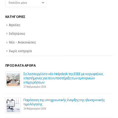
Ιστορικό
KΑΤΗΓΟΡΊΕΣ
Αγγελίες
Εκδηλώσεις
Νέα – Ανακοινώσεις
Χωρίς κατηγορία
ΠΡΌΣΦΑΤΑ ΆΡΘΡΑ
ης
Σε λειτουργία το νέο Helpdesk της ΕΣΕΕ με κορυφαίους
επιστήμονες για την υποστήριξη των εμπορικών
επιχειρήσεων
27 Φεβρουαρίου 2026
Παράταση της υποχρεωτικής έναρξης της ηλεκτρονικής
τιμολόγησης
26 Φεβρουαρίου 2026