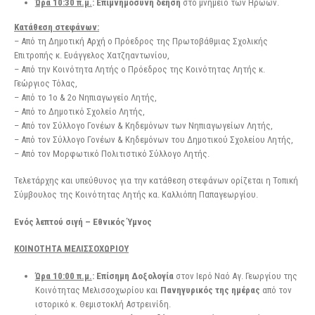
Ώρα 10:30 π.μ.
: Επιμνημόσυνη δέηση
στο μνημείο των Ηρώων.
Κατάθεση στεφάνων:
– Από τη Δημοτική Αρχή ο Πρόεδρος της Πρωτοβάθμιας Σχολικής
Επιτροπής κ. Ευάγγελος Χατζηαντωνίου,
– Από την Κοινότητα Λητής ο Πρόεδρος της Κοινότητας Λητής κ.
Γεώργιος Τόλας,
– Από το 1ο & 2ο Νηπιαγωγείο Λητής,
– Από το Δημοτικό Σχολείο Λητής,
– Από τον Σύλλογο Γονέων & Κηδεμόνων των Νηπιαγωγείων Λητής,
– Από τον Σύλλογο Γονέων & Κηδεμόνων του Δημοτικού Σχολείου Λητής,
– Από τον Μορφωτικό Πολιτιστικό Σύλλογο Λητής.
Τελετάρχης και υπεύθυνος για την κατάθεση στεφάνων ορίζεται η Τοπική
Σύμβουλος της Κοινότητας Λητής κα. Καλλιόπη Παπαγεωργίου.
Ενός λεπτού σιγή – Εθνικός Ύμνος
ΚΟΙΝΟΤΗΤΑ ΜΕΛΙΣΣΟΧΩΡΙΟΥ
Ώρα 10:00 π.μ.
: Επίσημη Δοξολογία
στον Ιερό Ναό Αγ. Γεωργίου της
Κοινότητας Μελισσοχωρίου και
Πανηγυρικός της ημέρας
από τον
ιστορικό κ. Θεμιστοκλή Αστρεινίδη.