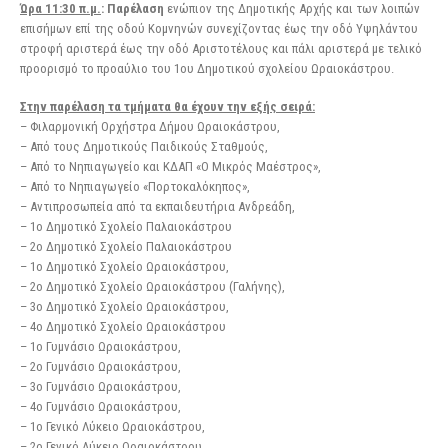
Ώρα 11:30 π.μ.
: Παρέλαση
ενώπιον της Δημοτικής Αρχής και των λοιπών
επισήμων επί της οδού Κομνηνών συνεχίζοντας έως την οδό Υψηλάντου
στροφή αριστερά έως την οδό Αριστοτέλους και πάλι αριστερά με τελικό
προορισμό το προαύλιο του 1ου Δημοτικού σχολείου Ωραιοκάστρου.
Στην παρέλαση τα τμήματα θα έχουν την εξής σειρά:
– Φιλαρμονική Ορχήστρα Δήμου Ωραιοκάστρου,
– Από τους Δημοτικούς Παιδικούς Σταθμούς,
– Από το Νηπιαγωγείο και ΚΔΑΠ «Ο Μικρός Μαέστρος»,
– Από το Νηπιαγωγείο «Πορτοκαλόκηπος»,
– Αντιπροσωπεία από τα εκπαιδευτήρια Ανδρεάδη,
– 1ο Δημοτικό Σχολείο Παλαιοκάστρου
– 2ο Δημοτικό Σχολείο Παλαιοκάστρου
– 1ο Δημοτικό Σχολείο Ωραιοκάστρου,
– 2ο Δημοτικό Σχολείο Ωραιοκάστρου (Γαλήνης),
– 3ο Δημοτικό Σχολείο Ωραιοκάστρου,
– 4ο Δημοτικό Σχολείο Ωραιοκάστρου
– 1ο Γυμνάσιο Ωραιοκάστρου,
– 2ο Γυμνάσιο Ωραιοκάστρου,
– 3ο Γυμνάσιο Ωραιοκάστρου,
– 4ο Γυμνάσιο Ωραιοκάστρου,
– 1ο Γενικό Λύκειο Ωραιοκάστρου,
– 2ο Γενικό Λύκειο Ωραιοκάστρου