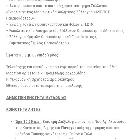
– Αντιπροσωπεία από το παιδικό χορευτικό τμήμα Συλλόγου
«Εκπολιτιστικός Μορφωτικός Αθλητικός Σύλλογος ΦΙΛΙΠΠΟΣ
Παλαιοκάστρου»,
– Ένωση Ποντίων Ωραιοκάστρου και Φίλων Ε.Π.Ω.Φ.,
– Εκπολιτιστικός Λαογραφικός Σύλλογος Ωραιοκάστρου «Μακεδνός»,
– Σύλλογος Κρητών Ωραιοκάστρου «Ο Ερωτόκριτος»,
– Γυμναστικός Όμιλος Ωραιοκάστρου.
Ώρα 12:00 μ.μ. Εθνικός Ύμνος
Τελετάρχης και υπεύθυνος του εορτασμού της επετείου της 25ης
Μαρτίου ορίζεται ο κ. Πραξιτέλης Ζαχαριάδης.
Η Φιλαρμονική Ορχήστρα Ωραιοκάστρου
Εθνικός ύμνος μετά το πέρας της παρέλασης.
ΔΗΜΟΤΙΚΗ ΕΝΟΤΗΤΑ ΜΥΓΔΟΝΙΑΣ
ΚΟΙΝΟΤΗΤΑ ΛΗΤΗΣ
Ώρα 10:00 π.μ.
: Επίσημη Δοξολογία
στον Ιερό Ναό Αγ. Αθανασίου
της Κοινότητας Λητής και
Πανηγυρικός της ημέρας
από τον
πρόεδρο Τοπικής κοινότητας κ. Γεώργιο Τόλα.