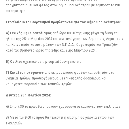
πραγματοποιηθεί και φέτος στον Δήμο Ωραιοκάστρου με λαμπρότητα και
επισημότητα.
Στο πλαίσιο του εορτασμού προβλέπονται για τον Δήμο Ωραιοκάστρου
:
Α) Γενικός Σημαιοστολισμός
από ώρα 08.00 ́της 23ης μέχρι τη δύση του
ηλίου της 25ης Μαρτίου 2024 και φωταγώγηση των Δημοσίων, Δημοτικών
και Κοινοτικών καταστημάτων των Ν.Π.Δ.Δ., Οργανισμών και Τραπεζών
κατά τις βραδινές ώρες της 24ης και 25ης Μαρτίου 2024.
Β) Ομιλίες
σχετικές με την εορταζόμενη επέτειο.
Γ) Κατάθεση στεφάνων
από εκπροσώπους φορέων και μαθητών στα
μνημεία Ηρώων, προσερχόμενους με επικεφαλής δασκάλους και
καθηγητές, παρουσία των τοπικών Αρχών.
Δευτέρα 25η Μαρτίου 2024:
Α) Στις 7:30 το πρωί θα σημάνουν χαρμόσυνα οι καμπάνες των εκκλησιών.
Β) Μετά τις 9:00 το πρωί θα τελεστεί η επίσημη δοξολογία εντός των
εκκλησιών.