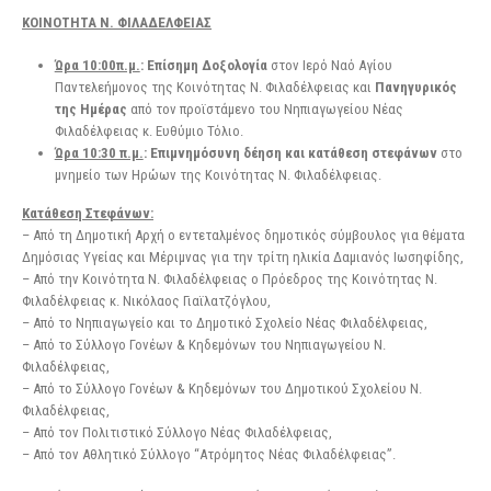
ΚΟΙΝΟΤΗΤΑ Ν. ΦΙΛΑΔΕΛΦΕΙΑΣ
Ώρα 10:00π.μ.
: Επίσημη Δοξολογία
στον Ιερό Ναό Αγίου
Παντελεήμονος της Κοινότητας Ν. Φιλαδέλφειας και
Πανηγυρικός
της Ημέρας
από τον προϊστάμενο του Νηπιαγωγείου Νέας
Φιλαδέλφειας κ. Ευθύμιο Τόλιο.
Ώρα 10:30 π.μ.
: Επιμνημόσυνη δέηση και κατάθεση στεφάνων
στο
μνημείο των Ηρώων της Κοινότητας Ν. Φιλαδέλφειας.
Κατάθεση Στεφάνων:
– Από τη Δημοτική Αρχή o εντεταλμένος δημοτικός σύμβουλος για θέματα
Δημόσιας Υγείας και Μέριμνας για την τρίτη ηλικία Δαμιανός Ιωσηφίδης,
– Από την Κοινότητα Ν. Φιλαδέλφειας ο Πρόεδρος της Κοινότητας Ν.
Φιλαδέλφειας κ. Νικόλαος Γιαϊλατζόγλου,
– Από το Νηπιαγωγείο και το Δημοτικό Σχολείο Νέας Φιλαδέλφειας,
– Από το Σύλλογο Γονέων & Κηδεμόνων του Νηπιαγωγείου Ν.
Φιλαδέλφειας,
– Από το Σύλλογο Γονέων & Κηδεμόνων του Δημοτικού Σχολείου Ν.
Φιλαδέλφειας,
– Από τον Πολιτιστικό Σύλλογο Νέας Φιλαδέλφειας,
– Από τον Αθλητικό Σύλλογο “Ατρόμητος Νέας Φιλαδέλφειας”.