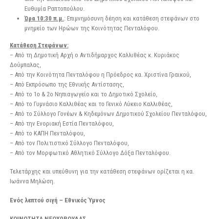
Ευθυμία Ραπτοπούλου.
Ώρα 10:30 π.μ.
: Επιμνημόσυνη δέηση και κατάθεση στεφάνων στο
μνημείο των Ηρώων της Κοινότητας Πενταλόφου.
Κατάθεση Στεφάνων:
– Από τη Δημοτική Αρχή ο Αντιδήμαρχος Καλλιθέας κ. Κυριάκος
Δούμπαλας,
– Από την Κοινότητα Πενταλόφου η Πρόεδρος κα. Χριστίνα Γραικού,
– Από Εκπρόσωπο της Εθνικής Αντίστασης,
– Από το 1ο & 2ο Νηπιαγωγείο και το Δημοτικό Σχολείο,
– Από το Γυμνάσιο Καλλιθέας και το Γενικό Λύκειο Καλλιθέας,
– Από το Σύλλογο Γονέων & Κηδεμόνων Δημοτικού Σχολείου Πενταλόφου,
– Από την Ενοριακή Εστία Πενταλόφου,
– Από το ΚΑΠΗ Πενταλόφου,
– Από τον Πολιτιστικό Σύλλογο Πενταλόφου,
– Από τον Μορφωτικό Αθλητικό Σύλλογο Δόξα Πενταλόφου.
Τελετάρχης και υπεύθυνη για την κατάθεση στεφάνων ορίζεται η κα.
Ιωάννα Μηλώση.
Ενός λεπτού σιγή – Εθνικός Ύμνος
ΚΟΙΝΟΤΗΤΑ ΝΕΟΧΩΡΟΥΔΑΣ