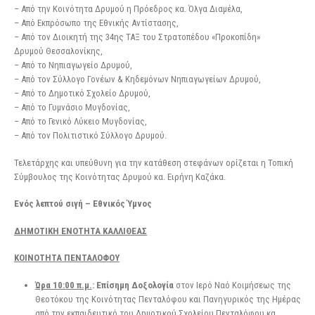
– Από την Κοινότητα Δρυμού η Πρόεδρος κα. Όλγα Διαμέλα,
– Από Εκπρόσωπο της Εθνικής Αντίστασης,
– Από τον Διοικητή της 34ης ΤΑΞ του Στρατοπέδου «Προκοπίδη»
Δρυμού Θεσσαλονίκης,
– Από το Νηπιαγωγείο Δρυμού,
– Από τον Σύλλογο Γονέων & Κηδεμόνων Νηπιαγωγείων Δρυμού,
– Από το Δημοτικό Σχολείο Δρυμού,
– Από το Γυμνάσιο Μυγδονίας,
– Από το Γενικό Λύκειο Μυγδονίας,
– Από τον Πολιτιστικό Σύλλογο Δρυμού.
Τελετάρχης και υπεύθυνη για την κατάθεση στεφάνων ορίζεται η Τοπική
Σύμβουλος της Κοινότητας Δρυμού κα. Ειρήνη Καζάκα.
Ενός λεπτού σιγή – Εθνικός Ύμνος
ΔΗΜΟΤΙΚΗ ΕΝΟΤΗΤΑ ΚΑΛΛΙΘΕΑΣ
ΚΟΙΝΟΤΗΤΑ ΠΕΝΤΑΛΟΦΟΥ
Ώρα 10:00 π.μ.
: Επίσημη Δοξολογία
στον Ιερό Ναό Κοιμήσεως της
Θεοτόκου της Κοινότητας Πενταλόφου και Πανηγυρικός της Ημέρας
από την εκπαιδευτικό του Δημοτικού Σχολείου Πενταλόφου κα.