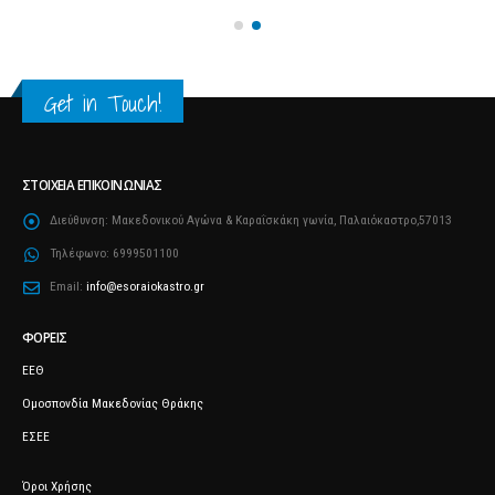
Get in Touch!
ΣΤΟΙΧΕΊΑ ΕΠΙΚΟΙΝΩΝΊΑΣ
Διεύθυνση:
Μακεδονικού Αγώνα & Καραΐσκάκη γωνία, Παλαιόκαστρο,57013
Τηλέφωνο:
6999501100
Email:
info@esoraiokastro.gr
ΦΟΡΕΊΣ
ΕΕΘ
Ομοσπονδία Μακεδονίας Θράκης
ΕΣΕΕ
Όροι Χρήσης