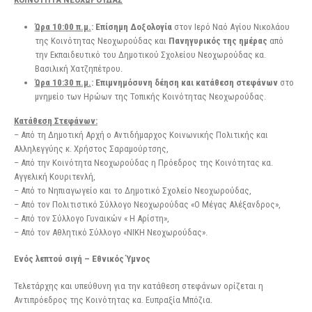
Ώρα 10:00 π.μ.
: Επίσημη Δοξολογία
στον Ιερό Ναό Αγίου Νικολάου
της Κοινότητας Νεοχωρούδας και
Πανηγυρικός της ημέρας
από
την Εκπαιδευτικό του Δημοτικού Σχολείου Νεοχωρούδας κα.
Βασιλική Χατζηπέτρου.
Ώρα 10:30 π.μ.
: Επιμνημόσυνη δέηση και κατάθεση στεφάνων
στο
μνημείο των Ηρώων της Τοπικής Κοινότητας Νεοχωρούδας.
Κατάθεση Στεφάνων:
– Από τη Δημοτική Αρχή ο Αντιδήμαρχος Κοινωνικής Πολιτικής και
Αλληλεγγύης κ. Χρήστος Σαραμούρτσης,
– Από την Κοινότητα Νεοχωρούδας η Πρόεδρος της Κοινότητας κα.
Αγγελική Κουριτενλή,
– Από το Νηπιαγωγείο και το Δημοτικό Σχολείο Νεοχωρούδας,
– Από τον Πολιτιστικό Σύλλογο Νεοχωρούδας «Ο Μέγας Αλέξανδρος»,
– Από τον Σύλλογο Γυναικών « Η Αρίστη»,
– Από τον Αθλητικό Σύλλογο «ΝΙΚΗ Νεοχωρούδας».
Ενός λεπτού σιγή – Εθνικός Ύμνος
Τελετάρχης και υπεύθυνη για την κατάθεση στεφάνων ορίζεται η
Αντιπρόεδρος της Κοινότητας κα. Ευπραξία Μπόζια.