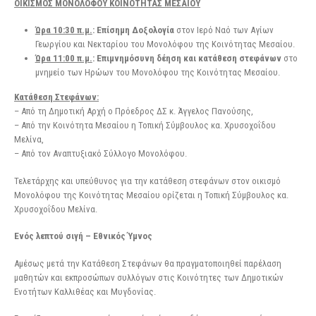
ΟΙΚΙΣΜΟΣ ΜΟΝΟΛΟΦΟΥ ΚΟΙΝΟΤΗΤΑΣ ΜΕΣΑΙΟΥ
Ώρα 10:30 π.μ.
: Επίσημη Δοξολογία
στον Ιερό Ναό των Αγίων
Γεωργίου και Νεκταρίου του Μονολόφου της Κοινότητας Μεσαίου.
Ώρα 11:00 π.μ.
: Επιμνημόσυνη δέηση και κατάθεση στεφάνων
στο
μνημείο των Ηρώων του Μονολόφου της Κοινότητας Μεσαίου.
Κατάθεση Στεφάνων:
– Από τη Δημοτική Αρχή ο Πρόεδρος ΔΣ κ. Άγγελος Πανούσης,
– Από την Κοινότητα Μεσαίου η Τοπική Σύμβουλος κα. Χρυσοχοΐδου
Μελίνα,
– Από τον Αναπτυξιακό Σύλλογο Μονολόφου.
Τελετάρχης και υπεύθυνος για την κατάθεση στεφάνων στον οικισμό
Μονολόφου της Κοινότητας Μεσαίου ορίζεται η Τοπική Σύμβουλος κα.
Χρυσοχοΐδου Μελίνα.
Ενός λεπτού σιγή – Εθνικός Ύμνος
Αμέσως μετά την Κατάθεση Στεφάνων θα πραγματοποιηθεί παρέλαση
μαθητών και εκπροσώπων συλλόγων στις Κοινότητες των Δημοτικών
Ενοτήτων Καλλιθέας και Μυγδονίας.