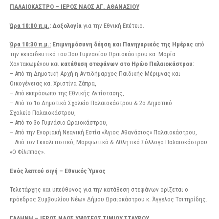
ΠΑΛΑΙΟΚΑΣΤΡΟ – ΙΕΡΟΣ ΝΑΟΣ ΑΓ. ΑΘΑΝΑΣΙΟΥ
Ώρα 10:00 π.μ.
: Δοξολογία
για την Εθνική Επέτειο.
Ώρα 10:30 π.μ.:
Επιμνημόσυνη δέηση και Πανηγυρικός της Ημέρας
από
την εκπαιδευτικό του 3ου Γυμνασίου Ωραιοκάστρου κα. Μαρία
Χαντακωμένου και
κατάθεση στεφάνων στο Ηρώο Παλαιοκάστρου
:
– Από τη Δημοτική Αρχή η Αντιδήμαρχος Παιδικής Μέριμνας και
Οικογένειας κα. Χριστίνα Ζάπρα,
– Από εκπρόσωπο της Εθνικής Αντίστασης,
– Από το 1ο Δημοτικό Σχολείο Παλαιοκάστρου & 2ο Δημοτικό
Σχολείο Παλαιοκάστρου,
– Από το 3ο Γυμνάσιο Ωραιοκάστρου,
– Από την Ενοριακή Νεανική Εστία «Άγιος Αθανάσιος» Παλαιοκάστρου,
– Από τον Εκπολιτιστικό, Μορφωτικό & Αθλητικό Σύλλογο Παλαιοκάστρου
«Ο Φίλιππος».
Ενός λεπτού σιγή – Εθνικός Ύμνος
Τελετάρχης και υπεύθυνος για την κατάθεση στεφάνων ορίζεται ο
πρόεδρος Συμβουλίου Νέων Δήμου Ωραιοκάστρου κ. Άγγελος Τσιτηρίδης.
ΓΑΛΗΝΗ – ΙΕΡΟΣ ΝΑΟΣ ΥΨΩΣΕΩΣ ΤΙΜΙΟΥ ΣΤΑΥΡΟΥ