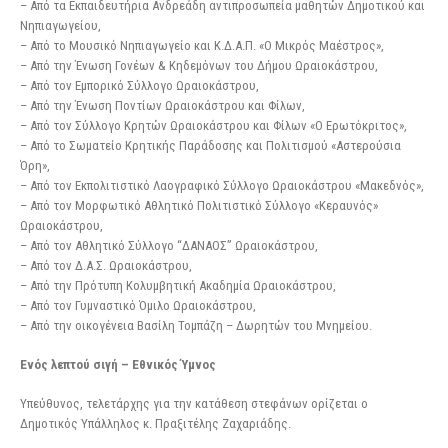
– Από τα Εκπαιδευτήρια Ανδρεάδη αντιπροσωπεία μαθητών Δημοτικού και
Νηπιαγωγείου,
– Από το Μουσικό Νηπιαγωγείο και Κ.Δ.Α.Π. «Ο Μικρός Μαέστρος»,
– Από την Ένωση Γονέων & Κηδεμόνων του Δήμου Ωραιοκάστρου,
– Από τον Εμπορικό Σύλλογο Ωραιοκάστρου,
– Από την Ένωση Ποντίων Ωραιοκάστρου και Φίλων,
– Από τον Σύλλογο Κρητών Ωραιοκάστρου και Φίλων «Ο Ερωτόκριτος»,
– Από το Σωματείο Κρητικής Παράδοσης και Πολιτισμού «Αστερούσια
Όρη»,
– Από τον Εκπολιτιστικό Λαογραφικό Σύλλογο Ωραιοκάστρου «Μακεδνός»,
– Από τον Μορφωτικό Αθλητικό Πολιτιστικό Σύλλογο «Κεραυνός»
Ωραιοκάστρου,
– Από τον Αθλητικό Σύλλογο “ΔΑΝΑΟΣ” Ωραιοκάστρου,
– Από τον Δ.Α.Σ. Ωραιοκάστρου,
– Από την Πρότυπη Κολυμβητική Ακαδημία Ωραιοκάστρου,
– Από τον Γυμναστικό Όμιλο Ωραιοκάστρου,
– Από την οικογένεια Βασίλη Τομπάζη – Δωρητών του Μνημείου.
Ενός λεπτού σιγή – Εθνικός Ύμνος
Υπεύθυνος, τελετάρχης για την κατάθεση στεφάνων ορίζεται ο
Δημοτικός Υπάλληλος κ. Πραξιτέλης Ζαχαριάδης.