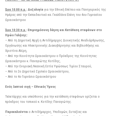
Ώρα 10:00 π.μ.
: Δοξολογία
για την Εθνική Επέτειο και Πανηγυρικός της
Ημέρας από την Εκπαιδευτικό κα. Γκαλδάνα Ελένη του 4ου Γυμνασίου
Ωραιοκάστρου
Ώρα 10:30 π.μ.
: Επιμνημόσυνη δέηση και Κατάθεση στεφάνων στο
Ηρώο
Γαλήνης:
– Από τη Δημοτική Αρχή η Αντιδήμαρχος Διοικητικής Αναδιάρθρωσης,
Οργάνωσης και Ηλεκτρονικής Διακυβέρνησης και Βιβλιοθήκης κα.
Χριστίνα Αλίρη,
– Από την Κοινότητα Ωραιοκάστρου ο Πρόεδρος της Κοινότητας
Ωραιοκάστρου κ. Παναγιώτης Κοτίδης,
– Από την Ενοριακή Νεανική Εστία Υψώσεως Τιμίου Σταυρού,
– Από το 2ο Δημοτικό Σχολείο Ωραιοκάστρου,
– Από το 4ο Γυμνάσιο Ωραιοκάστρου
Ενός λεπτού σιγή – Εθνικός Ύμνος
Τελετάρχης και υπεύθυνος για την κατάθεση στεφάνων ορίζεται ο
πρόεδρος του τοπικού κ. Κοτίδης Παναγιώτης.
Παρακαλούνται
ο Αντιδήμαρχος, Υποδομών, Ευταξίας και