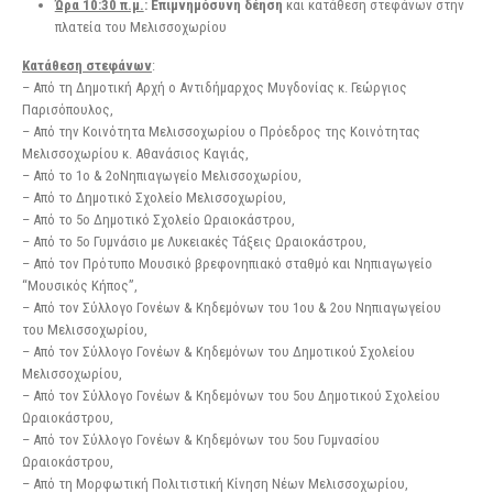
Ώρα 10:30 π.μ.
: Επιμνημόσυνη δέηση
και κατάθεση στεφάνων στην
πλατεία του Μελισσοχωρίου
Κατάθεση στεφάνων
:
– Από τη Δημοτική Αρχή ο Αντιδήμαρχος Μυγδονίας κ. Γεώργιος
Παρισόπουλος,
– Από την Κοινότητα Μελισσοχωρίου ο Πρόεδρος της Κοινότητας
Μελισσοχωρίου κ. Αθανάσιος Καγιάς,
– Από το 1ο & 2οΝηπιαγωγείο Μελισσοχωρίου,
– Από το Δημοτικό Σχολείο Μελισσοχωρίου,
– Από το 5ο Δημοτικό Σχολείο Ωραιοκάστρου,
– Από το 5ο Γυμνάσιο με Λυκειακές Τάξεις Ωραιοκάστρου,
– Από τον Πρότυπο Μουσικό βρεφονηπιακό σταθμό και Νηπιαγωγείο
“Μουσικός Κήπος”,
– Από τον Σύλλογο Γονέων & Κηδεμόνων του 1ου & 2ου Νηπιαγωγείου
του Μελισσοχωρίου,
– Από τον Σύλλογο Γονέων & Κηδεμόνων του Δημοτικού Σχολείου
Μελισσοχωρίου,
– Από τον Σύλλογο Γονέων & Κηδεμόνων του 5ου Δημοτικού Σχολείου
Ωραιοκάστρου,
– Από τον Σύλλογο Γονέων & Κηδεμόνων του 5ου Γυμνασίου
Ωραιοκάστρου,
– Από τη Μορφωτική Πολιτιστική Κίνηση Νέων Μελισσοχωρίου,