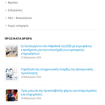
Αγγελίες
Εκδηλώσεις
Νέα – Ανακοινώσεις
Χωρίς κατηγορία
ΠΡΌΣΦΑΤΑ ΆΡΘΡΑ
ης
Σε λειτουργία το νέο Helpdesk της ΕΣΕΕ με κορυφαίους
επιστήμονες για την υποστήριξη των εμπορικών
επιχειρήσεων
27 Φεβρουαρίου 2026
Παράταση της υποχρεωτικής έναρξης της ηλεκτρονικής
τιμολόγησης
26 Φεβρουαρίου 2026
ς 2
Προς μείωση της προκαταβολής φόρου για επαγγελματίες
και επιχειρήσεις
25 Φεβρουαρίου 2026