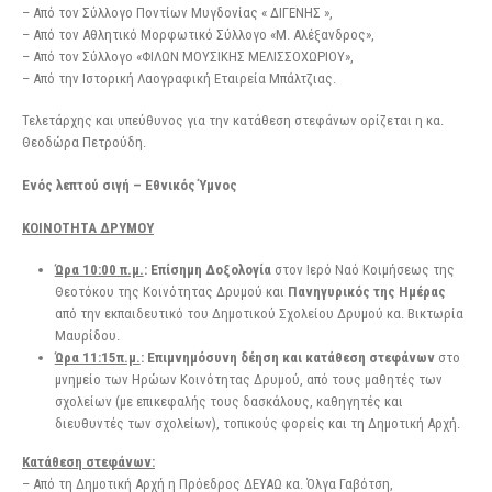
– Από τον Σύλλογο Ποντίων Μυγδονίας « ΔΙΓΕΝΗΣ »,
– Από τον Αθλητικό Μορφωτικό Σύλλογο «Μ. Αλέξανδρος»,
– Από τον Σύλλογο «ΦΙΛΩΝ ΜΟΥΣΙΚΗΣ ΜΕΛΙΣΣΟΧΩΡΙΟΥ»,
– Από την Ιστορική Λαογραφική Εταιρεία Μπάλτζιας.
Τελετάρχης και υπεύθυνος για την κατάθεση στεφάνων ορίζεται η κα.
Θεοδώρα Πετρούδη.
Ενός λεπτού σιγή – Εθνικός Ύμνος
ΚΟΙΝΟΤΗΤΑ ΔΡΥΜΟΥ
Ώρα 10:00 π.μ.
: Επίσημη Δοξολογία
στον Ιερό Ναό Κοιμήσεως της
Θεοτόκου της Κοινότητας Δρυμού και
Πανηγυρικός της Ημέρας
από την εκπαιδευτικό του Δημοτικού Σχολείου Δρυμού κα. Βικτωρία
Μαυρίδου.
Ώρα 11:15π.μ.
: Επιμνημόσυνη δέηση και κατάθεση στεφάνων
στο
μνημείο των Ηρώων Κοινότητας Δρυμού, από τους μαθητές των
σχολείων (με επικεφαλής τους δασκάλους, καθηγητές και
διευθυντές των σχολείων), τοπικούς φορείς και τη Δημοτική Αρχή.
Κατάθεση στεφάνων:
– Από τη Δημοτική Αρχή η Πρόεδρος ΔΕΥΑΩ κα. Όλγα Γαβότση,