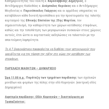
Καθημερινότητας του Πολίτη κ.
Καρασαββίδης Δημήτριος
, ο
Αντιδήμαρχος Καλλιθέας κ.
Δούμπαλας Κυριάκος
και ο Αντιδήμαρχος
Μυγδονίας κ.
Παρισόπουλος Γεώργιος
και οι αρμόδιες υπηρεσίες να
καταβάλουν κάθε δυνατή προσπάθεια για την προετοιμασία της τελετής
εορτασμού της
Εθνικής Επετείου της 25ης Μαρτίου
, τον
σημαιοστολισμό, την καθαριότητα των χώρων κατάθεσης στεφάνων,
καθώς και την τοποθέτηση των μεγαφωνικών συσκευών στους χώρους
αυτούς, έτσι ώστε οι εορταστικές εκδηλώσεις να τελεστούν με την
απαιτούμενη λαμπρότητα.
Το Α.Τ Ωραιοκάστρου παρακαλείται να διαθέσει τους αστυνομικούς που
χρειάζονται για την τήρηση της τάξης στο χώρο της κατάθεσης των
στεφάνων.
ΠΑΡΕΛΑΣΗ ΜΑΘΗΤΩΝ – ΔΗΜΑΡΧΕΙΟ
Ώρα 11:00 π.μ.
: Παράταξη των τμημάτων παρέλασης
των σχολικών
μονάδων και φορέων της πόλης στην οδό Κομνηνών. (κεντρική οδός
Δημαρχείου)
Αφετηρία παρέλασης: Οδός Κομνηνών – διασταύρωση με
Τραπεζούντος: