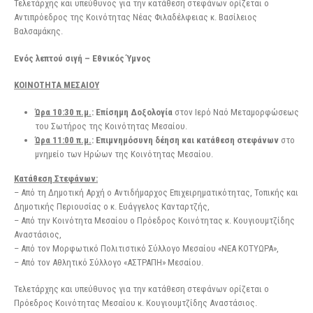
Τελετάρχης και υπεύθυνος για την κατάθεση στεφάνων ορίζεται ο
Αντιπρόεδρος της Κοινότητας Νέας Φιλαδέλφειας κ. Βασίλειος
Βαλσαμάκης.
Ενός λεπτού σιγή – Εθνικός Ύμνος
ΚΟΙΝΟΤΗΤΑ ΜΕΣΑΙΟΥ
Ώρα 10:30 π.μ.
: Επίσημη Δοξολογία
στον Ιερό Ναό Μεταμορφώσεως
του Σωτήρος της Κοινότητας Μεσαίου.
Ώρα 11:00 π.μ.
: Επιμνημόσυνη δέηση και κατάθεση στεφάνων
στο
μνημείο των Ηρώων της Κοινότητας Μεσαίου.
Κατάθεση Στεφάνων:
– Από τη Δημοτική Αρχή ο Αντιδήμαρχος Επιχειρηματικότητας, Τοπικής και
Δημοτικής Περιουσίας ο κ. Ευάγγελος Κανταρτζής,
– Από την Κοινότητα Μεσαίου ο Πρόεδρος Κοινότητας κ. Κουγιουμτζίδης
Αναστάσιος,
– Από τον Μορφωτικό Πολιτιστικό Σύλλογο Μεσαίου «ΝΕΑ ΚΟΤΥΩΡΑ»,
– Από τον Αθλητικό Σύλλογο «ΑΣΤΡΑΠΗ» Μεσαίου.
Τελετάρχης και υπεύθυνος για την κατάθεση στεφάνων ορίζεται ο
Πρόεδρος Κοινότητας Μεσαίου κ. Κουγιουμτζίδης Αναστάσιος.