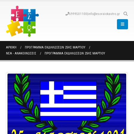
6999501100
|
info@esoraiokastro.gr
ΑΡΧΙΚΉ
ΠΡΌΓΡΑΜΜΑ ΕΚΔΗΛΏΣΕΩΝ 25ΗΣ ΜΑΡΤΊΟΥ
ΝΈΑ - ΑΝΑΚΟΙΝΏΣΕΙΣ
ΠΡΌΓΡΑΜΜΑ ΕΚΔΗΛΏΣΕΩΝ 25ΗΣ ΜΑΡΤΊΟΥ