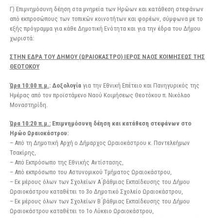
Γ) Επιμνημόσυνη δέηση στα μνημεία των Ηρώων και κατάθεση στεφάνων
από εκπροσώπους των τοπικών κοινοτήτων και φορέων, σύμφωνα με το
εξής πρόγραμμα για κάθε Δημοτική Ενότητα και για την έδρα του Δήμου
χωριστά:
ΣΤΗΝ ΕΔΡΑ ΤΟΥ ΔΗΜΟΥ (ΩΡΑΙΟΚΑΣΤΡΟ) ΙΕΡΟΣ ΝΑΟΣ ΚΟΙΜΗΣΕΩΣ ΤΗΣ
ΘΕΟΤΟΚΟΥ
Ώρα 10:00 π.μ.
: Δοξολογία
για την Εθνική Επέτειο και Πανηγυρικός της
Ημέρας από τον προϊστάμενο Ναού Κοιμήσεως Θεοτόκου π. Νικόλαο
Μοναστηρίδη.
Ώρα 10:20 π.μ.:
Επιμνημόσυνη δέηση και κατάθεση στεφάνων στο
Ηρώο
Ωραιοκάστρου:
– Από τη Δημοτική Αρχή ο Δήμαρχος Ωραιοκάστρου κ. Παντελεήμων
Τσακίρης,
– Από Εκπρόσωπο της Εθνικής Αντίστασης,
– Από εκπρόσωπο του Αστυνομικού Τμήματος Ωραιοκάστρου,
– Εκ μέρους όλων των Σχολείων Α ́βάθμιας Εκπαίδευσης του Δήμου
Ωραιοκάστρου καταθέτει το 3ο Δημοτικό Σχολείο Ωραιοκάστρου,
– Εκ μέρους όλων των Σχολείων Β ́βάθμιας Εκπαίδευσης του Δήμου
Ωραιοκάστρου καταθέτει το 1ο Λύκειο Ωραιοκάστρου,