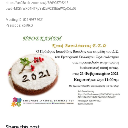
https://us05web.zoom.us/j/82699879621?
pwd=MXBnWXQ1NTFpYzl2eFQ2SEtuWXpCdz09
Meeting ID: 826 9987 9621
Passcode: c5n8kQ
Share this post