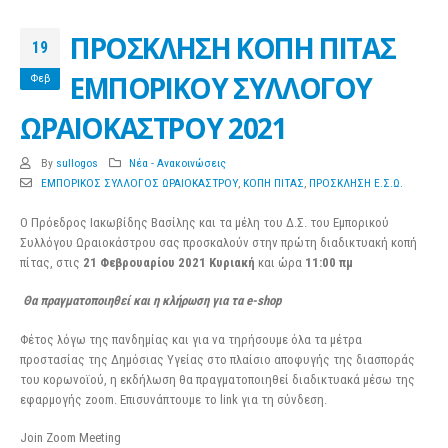
ΠΡΟΣΚΛΗΣΗ ΚΟΠΗ ΠΙΤΑΣ
19
ΕΜΠΟΡΙΚΟΥ ΣΥΛΛΟΓΟΥ
Φεβ
ΩΡΑΙΟΚΑΣΤΡΟΥ 2021
By
sullogos
Νέα - Ανακοινώσεις
ΕΜΠΟΡΙΚΟΣ ΣΥΛΛΟΓΟΣ ΩΡΑΙΟΚΑΣΤΡΟΥ
,
ΚΟΠΗ ΠΙΤΑΣ
,
ΠΡΟΣΚΛΗΣΗ Ε.Σ.Ω.
Ο Πρόεδρος Ιακωβίδης Βασίλης και τα μέλη του Δ.Σ. του Εμπορικού
Συλλόγου Ωραιοκάστρου σας προσκαλούν στην πρώτη διαδικτυακή κοπή
πίτας, στις
21
Φεβρουαρίου 2021
Κυριακή
και ώρα
11:00
πμ
Θα πραγματοποιηθεί και η κλήρωση για τα e-shop
Φέτος λόγω της πανδημίας και για να τηρήσουμε όλα τα μέτρα
προστασίας της Δημόσιας Υγείας στο πλαίσιο αποφυγής της διασποράς
του κορωνοϊού, η εκδήλωση θα πραγματοποιηθεί διαδικτυακά μέσω της
εφαρμογής zoom. Επισυνάπτουμε το link για τη σύνδεση.
Join Zoom Meeting