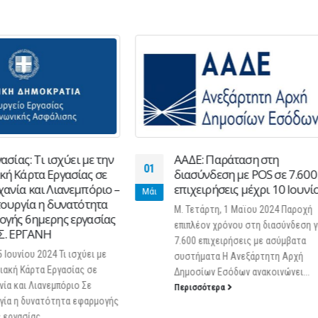
ΑΑΔΕ: Παράταση στη
Δασμοί έως 50% στα 
18
διασύνδεση με POS σε 7.600
Temu και Shein – Τι
επιχειρήσεις μέχρι 10 Ιουνίου
προβλέπει η συμφωνί
Νοέ
Ecofin
Μ. Τετάρτη, 1 Μαϊου 2024 Παροχή
Τρίτη, 18 Νοεμβρίου 2025
επιπλέον χρόνου στη διασύνδεση για
Καταργούνται από το 2026 
7.600 επιχειρήσεις με ασύμβατα
δασμολογικές εξαιρέσεις κ
συστήματα Η Ανεξάρτητη Αρχή
μικροδέματα αξίας κάτω τ
Δημοσίων Εσόδων ανακοινώνει...
ευρώ που έρχονται...
Περισσότερα
Περισσότερα