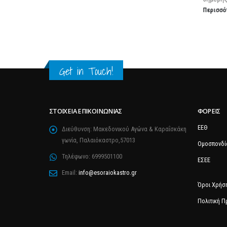
Περισσότερα
Get in Touch!
ΣΤΟΙΧΕΊΑ ΕΠΙΚΟΙΝΩΝΊΑΣ
ΦΟΡΕΊΣ
ΕΕΘ
Διεύθυνση:
Μακεδονικού Αγώνα & Καραΐσκάκη
γωνία, Παλαιόκαστρο,57013
Ομοσπονδί
Τηλέφωνο:
6999501100
ΕΣΕΕ
Email:
info@esoraiokastro.gr
Όροι Χρήσ
Πολιτική 