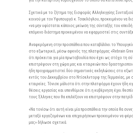
Σχετικά με το ζήτημα της Εισφοράς Αλληλεγγύης Συνταξιού
κοινού με τον Υφυπουργό κ. Τσακλόγλου, προκειμένου να δ
«να μην υφίσταται κάποιος μείωση της σύνταξής του επειδή
επόμενο διάστημα προκειμένου να εφαρμοστεί στις συντάξει
Αναφερόμενη στην προσπάθεια που καταβάλλει το Υπουργείο
στο εξωτερικό, μέσω αφενός της πλατφόρμας «Rebrain Gre
ότι πρόκειται για μία πρωτοβουλία που έχει ως στόχο τη σύ
επιστρέψουν στη χώρα μας και εταιρειών που δραστηριοποι
ήδη προγραμματιστεί δύο σημαντικές εκδηλώσεις στο εξωτε
εντός του Δεκεμβρίου στο Ντίσελντορφ της Γερμανίας, με 
εταιρείες. Τόνισε μάλιστα ότι στην πλατφόρμα έχουν ήδη εγ
θέσεις εργασίας και υπενθύμισε ότι η κυβέρνηση έχει θεσπί
τους Έλληνες που θα επιλέξουν να επιστρέψουν στην πατρίδ
«Να τονίσω ότι αυτή είναι μία προσπάθεια την οποία θα συ
μεταξύ εργαζομένων και επιχειρήσεων προκειμένου να φέρο
μας» δήλωσε σχετικά.