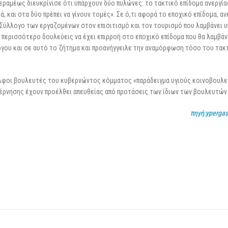
εραμέως διευκρίνισε ότι υπάρχουν δύο πυλώνες: το τακτικό επίδομα ανεργία
, και στα δύο πρέπει να γίνουν τομές». Σε ό,τι αφορά το εποχικό επίδομα, α
 Σύλλογο των εργαζομένων στον επισιτισμό και τον τουρισμό που λαμβάνει 
 περισσότερο δουλεύεις να έχει επιρροή στο εποχικό επίδομα που θα λαμβάν
λόγου και σε αυτό το ζήτημα και προανήγγειλε την αναμόρφωση τόσο του τακ
λφοι βουλευτές του κυβερνώντος κόμματος «παράδειγμα υγιούς κοινοβουλε
βέρνησης έχουν προέλθει απευθείας από προτάσεις των ίδιων των βουλευτών
πηγή:ypergas