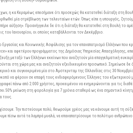
χων, η κα Κεραμέως επεσήμανε ότι προσεχώς θα κατατεθεί διάταξη στη Βου
ιορθωθεί μία στρέβλωση των τελευταίων ετών. Όπως είπε η υπουργός, ζητούμ
 πήρε αύξηση». Προανήγγειλε δε ότι η διάταξη θα κατατεθεί στη Βουλή το α
ς του Ιανουαρίου, οι οποίες καταβάλλονται τον Δεκέμβριο.
 Εργασίας και Κοινωνικής Ασφάλισης για τον επαναπατρισμό Ελλήνων που ε
ece» και αφετέρου προγράμματος της Δημόσιας Υπηρεσίας Απασχόλησης, επ
ζευξη μεταξύ των Ελλήνων εκείνων που αναζητούν μία επαγγελματική ευκαιρί
ούνται στη χώρα μας και αναζητούν εξειδικευμένο προσωπικό. Σημείωσε δε 
ρικό και συγκεκριμένα μία στο Άμστερνταμ της Ολλανδίας στις 30 Νοεμβρίο
σκοπό να φέρουν σε επαφή τους ενδιαφερόμενους Έλληνες του εξωτερικού μ
γραφεί πάνω από 2.000 χρήστες, προκειμένου να ενημερώνονται για τις διαθ
σει 50% μείωση στη φορολογία για 7 χρόνια σταθερά ως ένα σημαντικό κίνητ
α τους.
νεχίσουμε. Την πιστεύουμε πολύ, θεωρούμε χρέος μας να κάνουμε αυτή τη σύζ
υμε πίσω αυτά τα λαμπρά μυαλά, να επαναπατρίσουμε το πολύτιμο ανθρώπινο