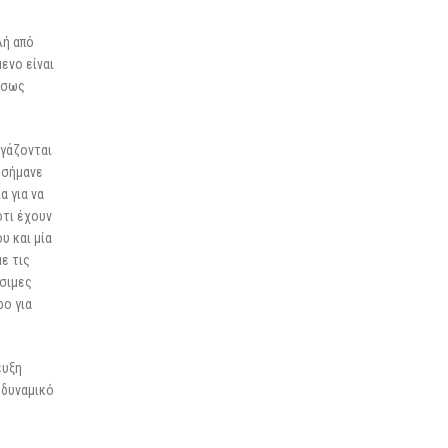
λή από
ενο είναι
μέσως
ργάζονται
εσήμανε
α για να
ότι έχουν
υ και μία
ε τις
έσιμες
ρο για
ευξη
 δυναμικό