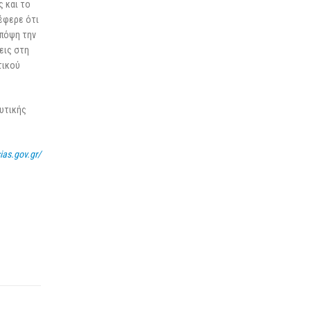
ς και το
νέφερε ότι
υπόψη την
εις στη
τικού
υτικής
.
ias.gov.gr/