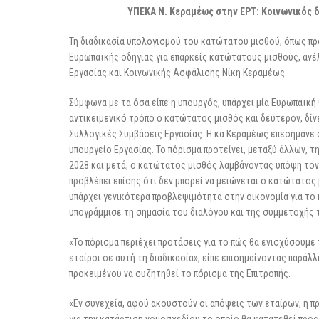
3 Μαρτίου 2026
ΥΠΕΚΑ Ν. Κεραμέως στην ΕΡΤ: Κοινωνικός 
Τη διαδικασία υπολογισμού του κατώτατου μισθού, όπως πρ
Ευρωπαϊκής οδηγίας για επαρκείς κατώτατους μισθούς, ανέ
Εργασίας και Κοινωνικής Ασφάλισης Νίκη Κεραμέως.
Σύμφωνα με τα όσα είπε η υπουργός, υπάρχει μία Ευρωπαϊκή 
αντικειμενικό τρόπο ο κατώτατος μισθός και δεύτερον, δίνε
Συλλογικές Συμβάσεις Εργασίας. H κα Κεραμέως επεσήμανε 
υπουργείο Εργασίας. Το πόρισμα προτείνει, μεταξύ άλλων, τ
2028 και μετά, ο κατώτατος μισθός λαμβάνοντας υπόψη τον
προβλέπει επίσης ότι δεν μπορεί να μειώνεται ο κατώτατο
υπάρχει γενικότερα προβλεψιμότητα στην οικονομία για το π
υπογράμμισε τη σημασία του διαλόγου και της συμμετοχής 
«Το πόρισμα περιέχει προτάσεις για το πώς θα ενισχύσουμε
εταίροι σε αυτή τη διαδικασία», είπε επισημαίνοντας παρά
προκειμένου να συζητηθεί το πόρισμα της Επιτροπής.
«Εν συνεχεία, αφού ακουστούν οι απόψεις των εταίρων, η π
για την κατάρτιση νομοσχεδίου το οποίο θα κατατεθεί προ