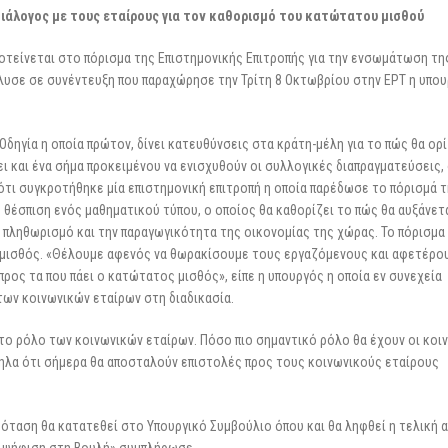
3 Μαρτίου 2026
επιχειρήσεις
διάλογος με τους εταίρους για τον καθορισμό του κατώτατου μισθού
25 Φεβρουαρίου 2026
οτείνεται στο πόρισμα της Επιστημονικής Επιτροπής για την ενσωμάτωση τη
λυσε σε συνέντευξη που παραχώρησε την Τρίτη 8 Οκτωβρίου στην ΕΡΤ η υπο
Οδηγία η οποία πρώτον, δίνει κατευθύνσεις στα κράτη-μέλη για το πώς θα ορί
ι και ένα σήμα προκειμένου να ενισχυθούν οι συλλογικές διαπραγματεύσεις, 
ότι συγκροτήθηκε μία επιστημονική επιτροπή η οποία παρέδωσε το πόρισμά 
η θέσπιση ενός μαθηματικού τύπου, ο οποίος θα καθορίζει το πώς θα αυξάνετα
 πληθωρισμό και την παραγωγικότητα της οικονομίας της χώρας. Το πόρισμα
ς μισθός. «Θέλουμε αφενός να θωρακίσουμε τους εργαζόμενους και αφετέρου
ρος τα που πάει ο κατώτατος μισθός», είπε η υπουργός η οποία εν συνεχεία
των κοινωνικών εταίρων στη διαδικασία.
 το ρόλο των κοινωνικών εταίρων. Πόσο πιο σημαντικό ρόλο θα έχουν οι κοι
λληλα ότι σήμερα θα αποσταλούν επιστολές προς τους κοινωνικούς εταίρους
ρόταση θα κατατεθεί στο Υπουργικό Συμβούλιο όπου και θα ληφθεί η τελική
ς ψήφιση στη Βουλή» συμπλήρωσε.