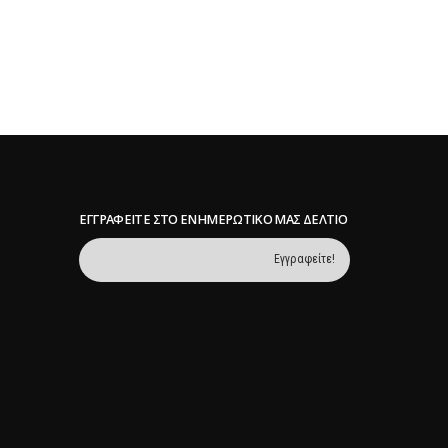
Οκτωβρίου 2020 η προθεσμία...
Περισσότερα
ΕΓΓΡΑΦΕΊΤΕ ΣΤΟ ΕΝΗΜΕΡΩΤΙΚΌ ΜΑΣ ΔΕΛΤΊΟ