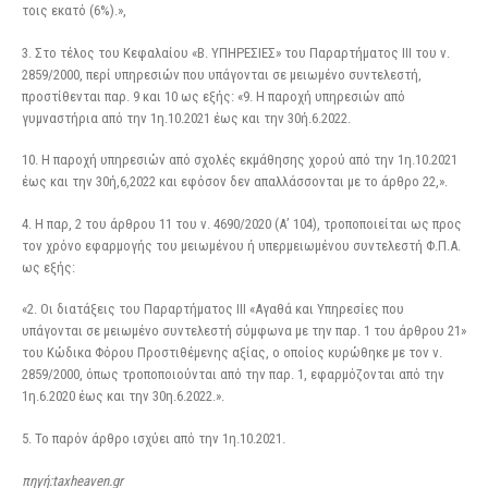
τοις εκατό (6%).»,
3. Στο τέλος του Κεφαλαίου «Β. ΥΠΗΡΕΣΙΕΣ» του Παραρτήματος III του ν.
2859/2000, περί υπηρεσιών που υπάγονται σε μειωμένο συντελεστή,
προστίθενται παρ. 9 και 10 ως εξής: «9. Η παροχή υπηρεσιών από
γυμναστήρια από την 1η.10.2021 έως και την 30ή.6.2022.
10. Η παροχή υπηρεσιών από σχολές εκμάθησης χορού από την 1η.10.2021
έως και την 30ή,6,2022 και εφόσον δεν απαλλάσσονται με το άρθρο 22,».
4. Η παρ, 2 του άρθρου 11 του ν. 4690/2020 (Α’ 104), τροποποιείται ως προς
τον χρόνο εφαρμογής του μειωμένου ή υπερμειωμένου συντελεστή Φ.Π.Α.
ως εξής:
«2. Οι διατάξεις του Παραρτήματος III «Αγαθά και Υπηρεσίες που
υπάγονται σε μειωμένο συντελεστή σύμφωνα με την παρ. 1 του άρθρου 21»
του Κώδικα Φόρου Προστιθέμενης αξίας, ο οποίος κυρώθηκε με τον ν.
2859/2000, όπως τροποποιούνται από την παρ. 1, εφαρμόζονται από την
1η.6.2020 έως και την 30η.6.2022.».
5. Το παρόν άρθρο ισχύει από την 1η.10.2021.
πηγή:taxheaven.gr