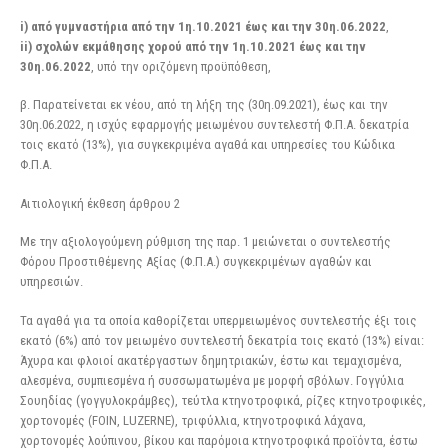
i) από γυμναστήρια από την 1η.10.2021 έως και την 30η.06.2022
,
ii) σχολών εκμάθησης χορού από την 1η.10.2021 έως και την
30η.06.2022
, υπό την οριζόμενη προϋπόθεση,
β. Παρατείνεται εκ νέου, από τη λήξη της (30η.09.2021), έως και την
30η.06.2022, η ισχύς εφαρμογής μειωμένου συντελεστή Φ.Π.Α. δεκατρία
τοις εκατό (13%), για συγκεκριμένα αγαθά και υπηρεσίες του Κώδικα
Φ.Π.Α.
Αιτιολογική έκθεση άρθρου 2
Με την αξιολογούμενη ρύθμιση της παρ. 1 μειώνεται ο συντελεστής
Φόρου Προστιθέμενης Αξίας (Φ.Π.Α.) συγκεκριμένων αγαθών και
υπηρεσιών.
Τα αγαθά για τα οποία καθορίζεται υπερμειωμένος συντελεστής έξι τοις
εκατό (6%) από τον μειωμένο συντελεστή δεκατρία τοις εκατό (13%) είναι:
Άχυρα και φλοιοί ακατέργαστων δημητριακών, έστω και τεμαχισμένα,
αλεσμένα, συμπιεσμένα ή συσσωματωμένα με μορφή σβόλων. Γογγύλια
Σουηδίας (γογγυλοκράμβες), τεύτλα κτηνοτροφικά, ρίζες κτηνοτροφικές,
χορτονομές (FOIN, LUZERNE), τριφύλλια, κτηνοτροφικά λάχανα,
χορτονομές λούπινου, βίκου και παρόμοια κτηνοτροφικά προϊόντα, έστω