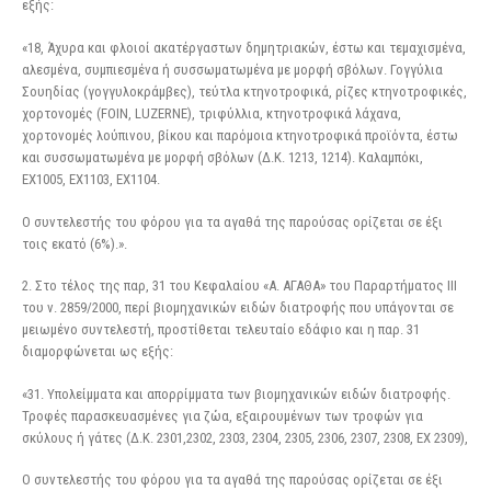
εξής:
«18, Άχυρα και φλοιοί ακατέργαστων δημητριακών, έστω και τεμαχισμένα,
αλεσμένα, συμπιεσμένα ή συσσωματωμένα με μορφή σβόλων. Γογγύλια
Σουηδίας (γογγυλοκράμβες), τεύτλα κτηνοτροφικά, ρίζες κτηνοτροφικές,
χορτονομές (FOIN, LUZERNE), τριφύλλια, κτηνοτροφικά λάχανα,
χορτονομές λούπινου, βίκου και παρόμοια κτηνοτροφικά προϊόντα, έστω
και συσσωματωμένα με μορφή σβόλων (Δ.Κ. 1213, 1214). Καλαμπόκι,
ΕΧ1005, ΕΧ1103, ΕΧ1104.
Ο συντελεστής του φόρου για τα αγαθά της παρούσας ορίζεται σε έξι
τοις εκατό (6%).».
2. Στο τέλος της παρ, 31 του Κεφαλαίου «Α. ΑΓΑΘΑ» του Παραρτήματος III
του ν. 2859/2000, περί βιομηχανικών ειδών διατροφής που υπάγονται σε
μειωμένο συντελεστή, προστίθεται τελευταίο εδάφιο και η παρ. 31
διαμορφώνεται ως εξής:
«31. Υπολείμματα και απορρίμματα των βιομηχανικών ειδών διατροφής.
Τροφές παρασκευασμένες για ζώα, εξαιρουμένων των τροφών για
σκύλους ή γάτες (Δ.Κ. 2301,2302, 2303, 2304, 2305, 2306, 2307, 2308, ΕΧ 2309),
Ο συντελεστής του φόρου για τα αγαθά της παρούσας ορίζεται σε έξι