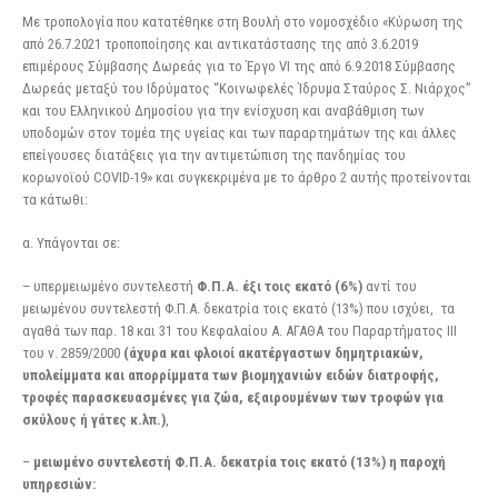
Με τροπολογία που κατατέθηκε στη Βουλή στο νομοσχέδιο «Κύρωση της
από 26.7.2021 τροποποίησης και αντικατάστασης της από 3.6.2019
επιμέρους Σύμβασης Δωρεάς για το Έργο VI της από 6.9.2018 Σύμβασης
Δωρεάς μεταξύ του Ιδρύματος “Κοινωφελές Ίδρυμα Σταύρος Σ. Νιάρχος”
και του Ελληνικού Δημοσίου για την ενίσχυση και αναβάθμιση των
υποδομών στον τομέα της υγείας και των παραρτημάτων της και άλλες
επείγουσες διατάξεις για την αντιμετώπιση της πανδημίας του
κορωνοϊού COVID-19» και συγκεκριμένα με το άρθρο 2 αυτής προτείνονται
τα κάτωθι:
α. Υπάγονται σε:
– υπερμειωμένο συντελεστή
Φ.Π.Α. έξι τοις εκατό (6%)
αντί του
μειωμένου συντελεστή Φ.Π.Α. δεκατρία τοις εκατό (13%) που ισχύει, τα
αγαθά των παρ. 18 και 31 του Κεφαλαίου Α. ΑΓΑΘΑ του Παραρτήματος III
του ν. 2859/2000
(άχυρα και φλοιοί ακατέργαστων δημητριακών,
υπολείμματα και απορρίμματα των βιομηχανιών ειδών διατροφής,
τροφές παρασκευασμένες για ζώα, εξαιρουμένων των τροφών για
σκύλους ή γάτες κ.λπ.)
,
–
μειωμένο συντελεστή Φ.Π.Α. δεκατρία τοις εκατό (13%) η παροχή
υπηρεσιών: