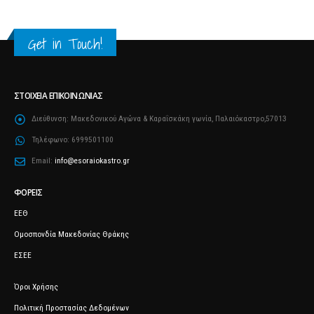
Get in Touch!
ΣΤΟΙΧΕΊΑ ΕΠΙΚΟΙΝΩΝΊΑΣ
Διεύθυνση:
Μακεδονικού Αγώνα & Καραΐσκάκη γωνία, Παλαιόκαστρο,57013
Τηλέφωνο:
6999501100
Email:
info@esoraiokastro.gr
ΦΟΡΕΊΣ
ΕΕΘ
Ομοσπονδία Μακεδονίας Θράκης
ΕΣΕΕ
Όροι Χρήσης
Πολιτική Προστασίας Δεδομένων