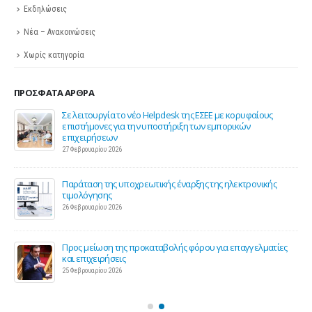
Εκδηλώσεις
Νέα – Ανακοινώσεις
Χωρίς κατηγορία
ΠΡΌΣΦΑΤΑ ΆΡΘΡΑ
ης
Σε λειτουργία το νέο Helpdesk της ΕΣΕΕ με κορυφαίους
επιστήμονες για την υποστήριξη των εμπορικών
επιχειρήσεων
27 Φεβρουαρίου 2026
Παράταση της υποχρεωτικής έναρξης της ηλεκτρονικής
τιμολόγησης
26 Φεβρουαρίου 2026
ς 2
Προς μείωση της προκαταβολής φόρου για επαγγελματίες
και επιχειρήσεις
25 Φεβρουαρίου 2026