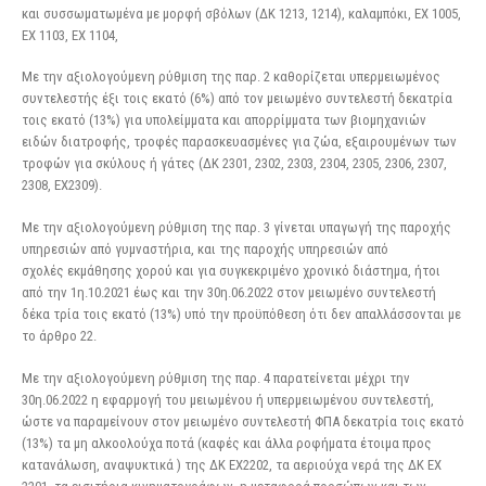
και συσσωματωμένα με μορφή σβόλων (ΔΚ 1213, 1214), καλαμπόκι, ΕΧ 1005,
ΕΧ 1103, ΕΧ 1104,
Με την αξιολογούμενη ρύθμιση της παρ. 2 καθορίζεται υπερμειωμένος
συντελεστής έξι τοις εκατό (6%) από τον μειωμένο συντελεστή δεκατρία
τοις εκατό (13%) για υπολείμματα και απορρίμματα των βιομηχανιών
ειδών διατροφής, τροφές παρασκευασμένες για ζώα, εξαιρουμένων των
τροφών για σκύλους ή γάτες (ΔΚ 2301, 2302, 2303, 2304, 2305, 2306, 2307,
2308, ΕΧ2309).
Με την αξιολογούμενη ρύθμιση της παρ. 3 γίνεται υπαγωγή της παροχής
υπηρεσιών από γυμναστήρια, και της παροχής υπηρεσιών από
σχολές εκμάθησης χορού και για συγκεκριμένο χρονικό διάστημα, ήτοι
από την 1η.10.2021 έως και την 30η.06.2022 στον μειωμένο συντελεστή
δέκα τρία τοις εκατό (13%) υπό την προϋπόθεση ότι δεν απαλλάσσονται με
το άρθρο 22.
Με την αξιολογούμενη ρύθμιση της παρ. 4 παρατείνεται μέχρι την
30η.06.2022 η εφαρμογή του μειωμένου ή υπερμειωμένου συντελεστή,
ώστε να παραμείνουν στον μειωμένο συντελεστή ΦΠΑ δεκατρία τοις εκατό
(13%) τα μη αλκοολούχα ποτά (καφές και άλλα ροφήματα έτοιμα προς
κατανάλωση, αναψυκτικά ) της ΔΚ ΕΧ2202, τα αεριούχα νερά της ΔΚ ΕΧ