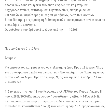
2201, τα εισιτήρια κινηματογράφων, η μεταφορά προσώπων και των
αποσκευών τους και η εκμετάλλευση καφενείων, καφετεριών,
ζαχαροπλαστείων, εστιατορίων, ψητοπωλείων, οινομαγειρείων
και λοιπών συναφών προς αυτές επιχειρήσεων, πλην των κέντρων
διασκέδασης, με εξαίρεση τη διάθεση ποτών που περιέχουν οινόπνευμα σε
οποιαδήποτε αναλογία.
Οι ρυθμίσεις του άρθρου 2 ισχύουν από την 1η. 10.2021
Προτεινόμενες διατάξεις
Άρθρο 2
Υπερμειωμένος και μειωμένος συντελεστής φόρου Προστιθέμενης Αξίας
για συγκεκριμένα αγαθά και υπηρεσίες – Τροποποίηση του Παραρτήματος
ΙΙί του Κώδικα Φόρου Προστιθέμενης Αξίας και της παρ. 2 άρθρου 11 του
ν. 4690/2020
1. Στο τέλος της παρ, 18 του Κεφαλαίου «Α, ΑΓΑΘΑ» του Παραρτήματος III
του ν. 2859/2000 (Κώδικας φόρου Προστιθέμενης Αξίας * Φ.Π.Α, Α’248),
περί αγροτικών και κτηνοτροφικών αγαθών που υπάγονται σε μειωμένο
συντελεστή, προστίθενται δύο (2) εδάφια και η παρ, 18 διαμορφώνεται ως