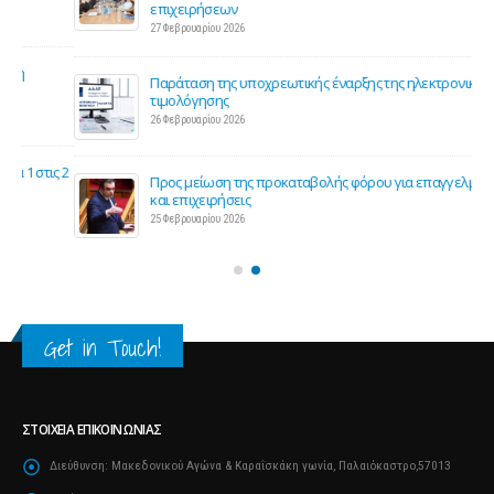
επιχειρήσεων
27 Φεβρουαρίου 2026
Παράταση της υποχρεωτικής έναρξης της ηλεκτρονικής
τιμολόγησης
26 Φεβρουαρίου 2026
ς 2
Προς μείωση της προκαταβολής φόρου για επαγγελματίες
και επιχειρήσεις
25 Φεβρουαρίου 2026
Get in Touch!
ΣΤΟΙΧΕΊΑ ΕΠΙΚΟΙΝΩΝΊΑΣ
Διεύθυνση:
Μακεδονικού Αγώνα & Καραΐσκάκη γωνία, Παλαιόκαστρο,57013