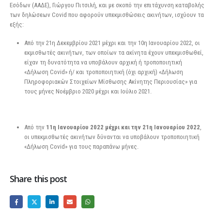
Εσόδων (ΑΑΔΕ), Γιώργου Πιτσιλή, και με σκοπό την επιτάχυνση καταβολής
των δηλώσεων Covid που αφορούν υπεκμισθώσεις ακινήτων, ισχύουν τα
εξής:
Από την 21η Δεκεμβρίου 2021 μέχρι και την 10η Ιανουαρίου 2022, οι
εκμισθωτές ακινήτων, των οποίων τα ακίνητα έχουν υπεκμισθωθεί,
είχαν τη δυνατότητα να υποβάλουν αρχική ή τροποποιητική
«Δήλωση Covid» ή/ και τροποποιητική (όχι αρχική) «Δήλωση
Πληροφοριακών Στοιχείων Μίσθωσης Ακίνητης Περιουσίας» για
τους μήνες Νοέμβριο 2020 μέχρι και Ιούλιο 2021.
Από την
11η Ιανουαρίου 2022 μέχρι και την 21η Ιανουαρίου 2022
,
οι υπεκμισθωτές ακινήτων δύνανται να υποβάλουν τροποποιητική
«Δήλωση Covid» για τους παραπάνω μήνες.
Share this post