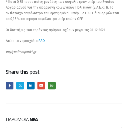
* Κατά 0,85 ποσοστιαίες μονάδες των ασφαλίστρων υπέρ του Ενιαίου
Λογαριασμού για την εφαρμογή Κοινωνικών Πολιτικών (Ε.Λ.Ε.Κ.Π). Το
αντίστοιχο ασφάλιστρο του εργαζομένου υπέρ Ε.Λ.Ε.Κ.Π. διαμορφώνεται
σε 0,35 % και αφορά ασφάλιστρο υπέρ πρώην ΟΕΕ.
Οι διατάξεις του παρόντος άρθρου ισχύουν μέχρι τις 31.12.2021
Δείτε το νομοσχέδιο
ΕΔΩ
πηγή:naftemporiki.gr
Share this post
ΠΑΡΌΜΟΙΑ
ΝΈΑ