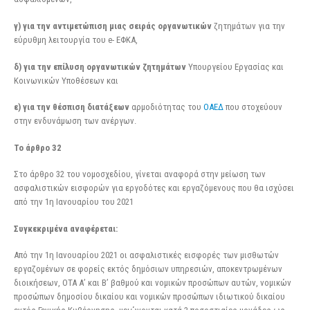
γ) για την αντιμετώπιση μιας σειράς οργανωτικών
ζητημάτων για την
εύρυθμη λειτουργία του e- ΕΦΚΑ,
δ) για την επίλυση οργανωτικών ζητημάτων
Υπουργείου Εργασίας και
Κοινωνικών Υποθέσεων και
ε) για την θέσπιση διατάξεων
αρμοδιότητας του
ΟΑΕΔ
που στοχεύουν
στην ενδυνάμωση των ανέργων.
Το άρθρο 32
Στο άρθρο 32 του νομοσχεδίου, γίνεται αναφορά στην μείωση των
ασφαλιστικών εισφορών για εργοδότες και εργαζόμενους που θα ισχύσει
από την 1η Ιανουαρίου του 2021
Συγκεκριμένα αναφέρεται:
Από την 1η Ιανουαρίου 2021 οι ασφαλιστικές εισφορές των μισθωτών
εργαζομένων σε φορείς εκτός δημόσιων υπηρεσιών, αποκεντρωμένων
διοικήσεων, ΟΤΑ Α’ και Β’ βαθμού και νομικών προσώπων αυτών, νομικών
προσώπων δημοσίου δικαίου και νομικών προσώπων ιδιωτικού δικαίου