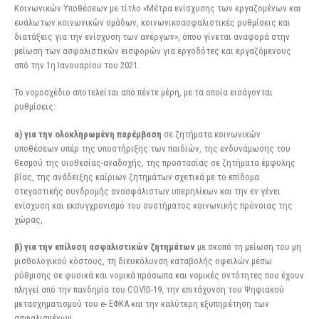
Κοινωνικών Υποθέσεων με τίτλο «Μέτρα ενίσχυσης των εργαζομένων και
ευάλωτων κοινωνικών ομάδων, κοινωνικοασφαλιστικές ρυθμίσεις και
διατάξεις για την ενίσχυση των ανέργων», όπου γίνεται αναφορά στην
μείωση των ασφαλιστικών εισφορών για εργοδότες και εργαζόμενους
από την 1η Ιανουαρίου του 2021.
Το νομοσχέδιο αποτελείται από πέντε μέρη, με τα οποία εισάγονται
ρυθμίσεις:
α) για την ολοκληρωμένη παρέμβαση
σε ζητήματα κοινωνικών
υποθέσεων υπέρ της υποστήριξης των παιδιών, της ενδυνάμωσης του
θεσμού της υιοθεσίας-αναδοχής, της προστασίας σε ζητήματα έμφυλης
βίας, της ανάδειξης καίριων ζητημάτων σχετικά με το επίδομα
στεγαστικής συνδρομής ανασφάλιστων υπερηλίκων και την εν γένει
ενίσχυση και εκσυγχρονισμό του συστήματος κοινωνικής πρόνοιας της
χώρας,
β) για την επίλυση ασφαλιστικών ζητημάτων
με σκοπό τη μείωση του μη
μισθολογικού κόστους, τη διευκόλυνση καταβολής οφειλών μέσω
ρύθμισης σε φυσικά και νομικά πρόσωπα και νομικές οντότητες που έχουν
πληγεί από την πανδημία του COVlD-19, την επιτάχυνση του Ψηφιακού
μετασχηματισμού του e- ΕΦΚΑ και την καλύτερη εξυπηρέτηση των
ασφαλισμένων,