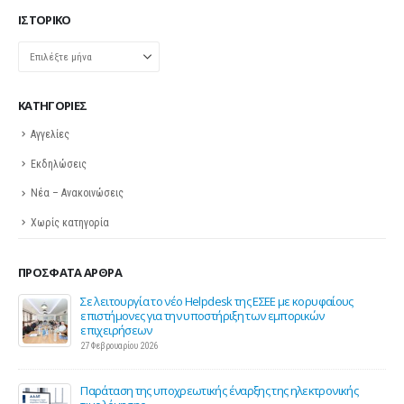
ΙΣΤΟΡΙΚΌ
Ιστορικό
KΑΤΗΓΟΡΊΕΣ
Αγγελίες
Εκδηλώσεις
Νέα – Ανακοινώσεις
Χωρίς κατηγορία
ΠΡΌΣΦΑΤΑ ΆΡΘΡΑ
ης
Σε λειτουργία το νέο Helpdesk της ΕΣΕΕ με κορυφαίους
επιστήμονες για την υποστήριξη των εμπορικών
επιχειρήσεων
27 Φεβρουαρίου 2026
Παράταση της υποχρεωτικής έναρξης της ηλεκτρονικής