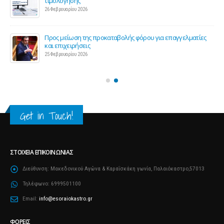
τιμολόγησης
26 Φεβρουαρίου 2026
ς 2
Προς μείωση της προκαταβολής φόρου για επαγγελματίες
και επιχειρήσεις
25 Φεβρουαρίου 2026
Get in Touch!
ΣΤΟΙΧΕΊΑ ΕΠΙΚΟΙΝΩΝΊΑΣ
Διεύθυνση:
Μακεδονικού Αγώνα & Καραΐσκάκη γωνία, Παλαιόκαστρο,57013
Τηλέφωνο:
6999501100
Email:
info@esoraiokastro.gr
ΦΟΡΕΊΣ