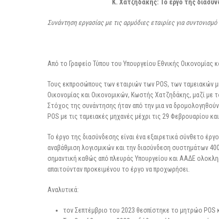
3 Μαρτίου 2026
Κ. Χατζηδάκης: Το έργο της διασύ
Συνάντηση εργασίας με τις αρμόδιες εταιρίες για συντονισμ
Από το Γραφείο Τύπου του Υπουργείου Εθνικής Οικονομίας 
Τους εκπροσώπους των εταιριών των POS, των ταμειακών 
Οικονομίας και Οικονομικών, Κωστής Χατζηδάκης, μαζί με τ
Στόχος της συνάντησης ήταν από την μια να δρομολογηθούν
POS με τις ταμειακές μηχανές μέχρι τις 29 Φεβρουαρίου και 
Το έργο της διασύνδεσης είναι ένα εξαιρετικά σύνθετο έργ
αναβάθμιση λογισμικών και την διασύνδεση συστημάτων 400.
σημαντική καθώς από πλευράς Υπουργείου και ΑΑΔΕ ολοκληρ
απαιτούνταν προκειμένου το έργο να προχωρήσει.
Αναλυτικά:
τον Σεπτέμβριο του 2023 θεσπίστηκε το μητρώο POS 