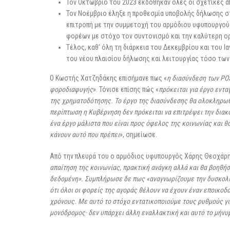
Τον Οκτώβριο του 2023 εκδόθηκαν όλες οι σχετικές α
Τον Νοέμβριο έληξε η προθεσμία υποβολής δήλωσης στ
επιτροπή με την συμμετοχή του αρμόδιου υφυπουργού
φορέων με στόχο τον συντονισμό και την καλύτερη ο
Τέλος, καθ’ όλη τη διάρκεια του Δεκεμβρίου και του 
του νέου πλαισίου δήλωσης και λειτουργίας τόσο τω
Ο Κωστής Χατζηδάκης επισήμανε πως «
η διασύνδεση των POS
φοροδιαφυγής
». Τόνισε επίσης πώς «
πρόκειται για έργο εντ
της χρηματοδότησης. Το έργο της διασύνδεσης θα ολοκληρωθ
περίπτωση η Κυβέρνηση δεν πρόκειται να επιτρέψει την διακ
ένα έργο μάλιστα που είναι προς όφελος της κοινωνίας και 
κάνουν αυτό που πρέπει
», σημείωσε.
Από την πλευρά του ο αρμόδιος υφυπουργός Χάρης Θεοχάρη
απαίτηση της κοινωνίας, πρακτική ανάγκη αλλά και θα βοηθή
δεδομένη». Συμπλήρωσε δε πως «αναγνωρίζουμε την δυσκολία
ότι όλοι οι φορείς της αγοράς θέλουν να έχουν έναν εποικο
χρόνους. Με αυτό το στόχο εντατικοποιούμε τους ρυθμούς γ
μονόδρομος· δεν υπάρχει άλλη εναλλακτική και αυτό το μήν