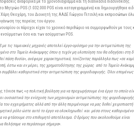
ποφάσεις αναφορικά με το χρονοδιάγραμμα και τη διαδικασία διασύνδεσης.
ο Μητρώο POS (1.032.000 POS είναι καταγεγραμμένα) και δημιουργήθηκε ειδ
 Χάρη Θεοχάρη, του Διοικητή της ΑΑΔΕ Γιώργου Πιτσιλή και εκπροσώπων όλ
ργάνωση της πορείας του έργου.
Ιανουαρίου οι πάροχοι είχαν το χρονικό περιθώριο να συμμορφωθούν με τους
ν ενσύρματων όσο και των ασύρματων POS.
 με τις ταμειακές μηχανές αποτελεί έργο-ορόσημο για την αντιμετώπιση της
αγμένο στο Ταμείο Ανάκαμψης όπου η τυχόν μη υλοποίηση του θα οδηγήσει στη 
εί πάση θυσία», ανέφερε χαρακτηριστικά, τονίζοντας παράλληλα πως «σε καμί
οπή, έστω και εν μέρει, της χρηματοδότησης της χώρας από το Ταμείο Ανάκαμψ
θα συμβάλει καθοριστικά στην αντιμετώπιση της φοροδιαφυγής. Όλοι επομένως
ς τόνισε πως «
η πολιτική βούληση για να προχωρήσουμε ένα έργο το οποίο είν
σει ουσιαστικά την ενίσχυση των μηχανισμών αντιμετώπισης της φοροδιαφυγής,
 του εγχειρήματος αλλά από την άλλη περιμένουμε να μας δοθεί χειροπιαστή
δομητικό ρόλο ώστε αυτό το έργο να ολοκληρωθεί και μέσα στους καθορισμένο
ια να φτάσουμε στο επιθυμητό αποτέλεσμα. Ο δρόμος που ακολουθούμε είναι
υμα θελήσαμε να περάσουμε σήμερα
».