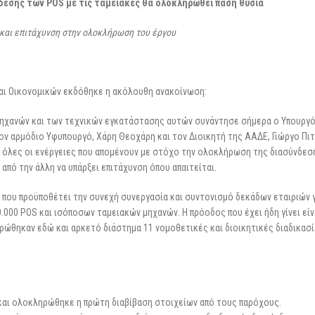
3 Μαρτίου 2026
νδεσης των POS με τις ταμειακές θα ολοκληρωθεί πάση θυσία
επιχειρήσεις
25 Φεβρουαρίου 2026
ό και επιτάχυνση στην ολοκλήρωση του έργου
και Οικονομικών εκδόθηκε η ακόλουθη ανακοίνωση:
μηχανών και των τεχνικών εγκατάστασης αυτών συνάντησε σήμερα ο Υπουργ
ον αρμόδιο Υφυπουργό, Χάρη Θεοχάρη και τον Διοικητή της ΑΑΔΕ, Γιώργο Πιτ
 όλες οι ενέργειες που απομένουν με στόχο την ολοκλήρωση της διασύνδεσ
από την άλλη να υπάρξει επιτάχυνση όπου απαιτείται.
ο που προϋποθέτει την συνεχή συνεργασία και συντονισμό δεκάδων εταιριών γ
000 POS και ισόποσων ταμειακών μηχανών. Η πρόοδος που έχει ήδη γίνει είν
ώθηκαν εδώ και αρκετό διάστημα 11 νομοθετικές και διοικητικές διαδικασί
και ολοκληρώθηκε η πρώτη διαβίβαση στοιχείων από τους παρόχους.