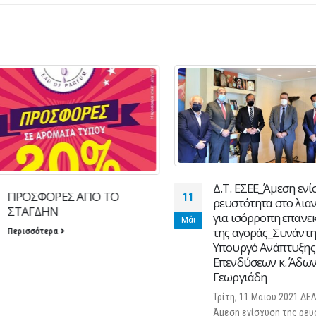
Δ.Τ. ΕΣΕΕ_Άμεση ενίσ
ΠΡΟΣΦΟΡΕΣ ΑΠΟ ΤΟ
11
ρευστότητα στο λιαν
ΣΤΑΓΔΗΝ
για ισόρροπη επανεκκ
Μάι
της αγοράς_Συνάντηση
Περισσότερα
Υπουργό Ανάπτυξης 
Επενδύσεων κ. Άδωνη
Γεωργιάδη
Τρίτη, 11 Μαΐου 2021 ΔΕΛΤ
Άμεση ενίσχυση της ρευσ