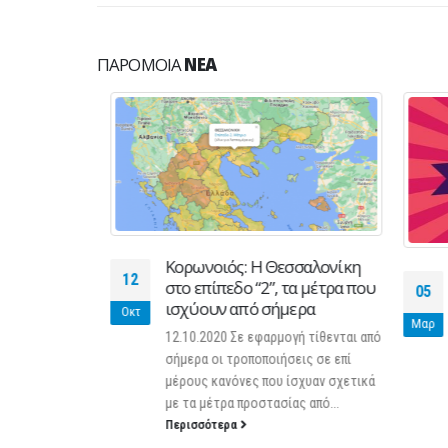
ΠΑΡΌΜΟΙΑ
ΝΈΑ
Κορωνοιός: Η Θεσσαλονίκη
12
σκευή 27
στο επίπεδο “2”, τα μέτρα που
05
ισχύουν από σήμερα
Οκτ
Μαρ
9 Δελτίο
12.10.2020 Σε εφαρμογή τίθενται από
κες
σήμερα οι τροποποιήσεις σε επί
ή 27
μέρους κανόνες που ίσχυαν σχετικά
νέχεια των
με τα μέτρα προστασίας από...
ν για την
Περισσότερα
οδο 2019,