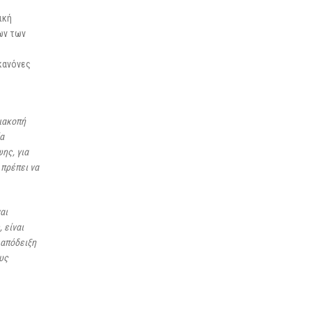
ική
ων των
 κανόνες
διακοπή
α
ης, για
 πρέπει να
αι
 είναι
 απόδειξη
υς