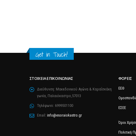
Get in Touch!
ΣΤΟΙΧΕΊΑ ΕΠΙΚΟΙΝΩΝΊΑΣ
ΦΟΡΕΊΣ
ΕΕΘ
Διεύθυνση:
Μακεδονικού Αγώνα & Καραΐσκάκη
γωνία, Παλαιόκαστρο,57013
Ομοσπονδί
Τηλέφωνο:
6999501100
ΕΣΕΕ
Email:
info@esoraiokastro.gr
Όροι Χρήσ